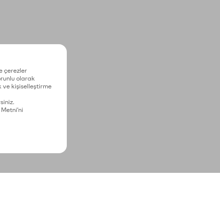
e çerezler
zorunlu olarak
 ve kişiselleştirme
siniz.
 Metni'ni