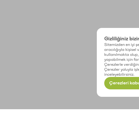
Gizliliğiniz biz
Sitemizden en iyi şe
aracılığıyla kişisel
kullanılmakta olup, 
yapabilmek için fark
Çerezlerle verdiğin
Çerezler yoluyla işl
inceleyebilirsiniz.
Çerezleri kabu