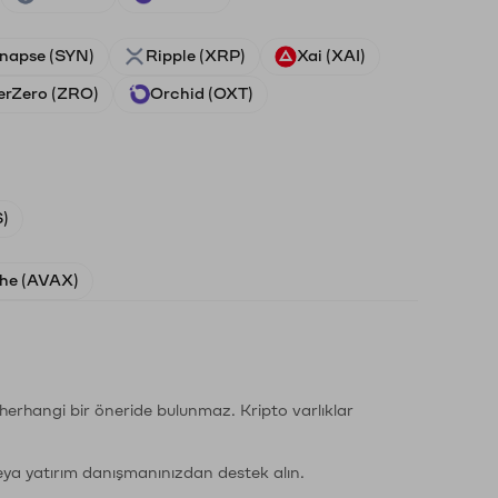
napse (SYN)
Ripple (XRP)
Xai (XAI)
erZero (ZRO)
Orchid (OXT)
)
he (AVAX)
li herhangi bir öneride bulunmaz. Kripto varlıklar
eya yatırım danışmanınızdan destek alın.