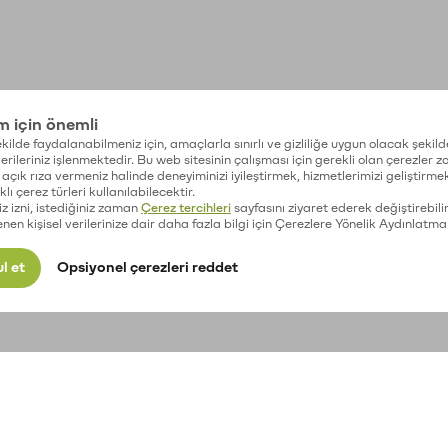
im için önemli
kilde faydalanabilmeniz için, amaçlarla sınırlı ve gizliliğe uygun olacak şekild
 verileriniz işlenmektedir. Bu web sitesinin çalışması için gerekli olan çerezler 
açık rıza vermeniz halinde deneyiminizi iyileştirmek, hizmetlerimizi geliştirmek
lı çerez türleri kullanılabilecektir.
iz izni, istediğiniz zaman
Çerez tercihleri
sayfasını ziyaret ederek değiştirebilir
enen kişisel verilerinize dair daha fazla bilgi için Çerezlere Yönelik Aydınlatma
l et
Opsiyonel çerezleri reddet