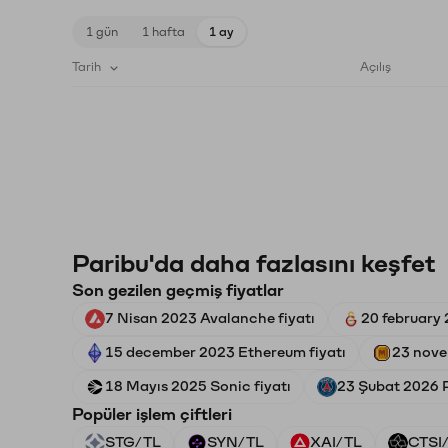
1 gün
1 hafta
1 ay
Tarih
Açılış
Paribu'da daha fazlasını keşfet
Son gezilen geçmiş fiyatlar
7 Nisan 2023 Avalanche fiyatı
20 february 
15 december 2023 Ethereum fiyatı
23 nove
18 Mayıs 2025 Sonic fiyatı
23 Şubat 2026 P
Popüler işlem çiftleri
STG/TL
SYN/TL
XAI/TL
CTSI