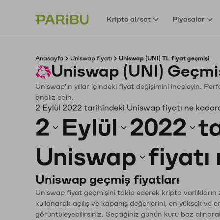
Kripto al/sat
Piyasalar
Anasayfa
Uniswap fiyatı
Uniswap (UNI) TL fiyat geçmişi
Uniswap (UNI) Geçmiş
Uniswap'ın yıllar içindeki fiyat değişimini inceleyin. Pe
analiz edin.
2 Eylül 2022 tarihindeki Uniswap fiyatı ne kadar
2
Eylül
2022
t
Uniswap
fiyatı
Uniswap geçmiş fiyatları
Uniswap fiyat geçmişini takip ederek kripto varlıkların
kullanarak açılış ve kapanış değerlerini, en yüksek ve e
görüntüleyebilirsiniz. Seçtiğiniz günün kuru baz alınarak