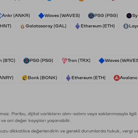
Ankr (ANKR)
Waves (WAVES)
PSG (PSG)
Sy
(HNT)
Galatasaray (GAL)
Ethereum (ETH)
Lay
n (BTC)
PSG (PSG)
Tron (TRX)
Waves (WAVES
VANRY)
Bonk (BONK)
Ethereum (ETH)
Avalanc
şımaz. Paribu, dijital varlıkların alım-satımı veya saklanmasıyla ilgi
r ve ani değer kayıpları yaşanabilir.
nuzu dikkatlice değerlendirin ve gerekli durumlarda hukuk, vergi v