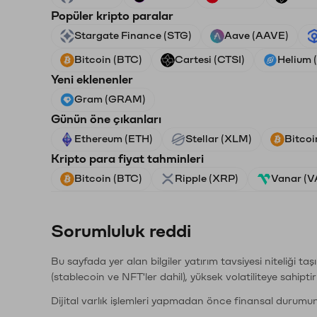
Popüler kripto paralar
Stargate Finance (STG)
Aave (AAVE)
Bitcoin (BTC)
Cartesi (CTSI)
Helium 
Yeni eklenenler
Gram (GRAM)
Günün öne çıkanları
Ethereum (ETH)
Stellar (XLM)
Bitcoi
Kripto para fiyat tahminleri
Bitcoin (BTC)
Ripple (XRP)
Vanar (
Sorumluluk reddi
Bu sayfada yer alan bilgiler yatırım tavsiyesi niteliği ta
(stablecoin ve NFT'ler dahil), yüksek volatiliteye sahipti
Dijital varlık işlemleri yapmadan önce finansal durumu