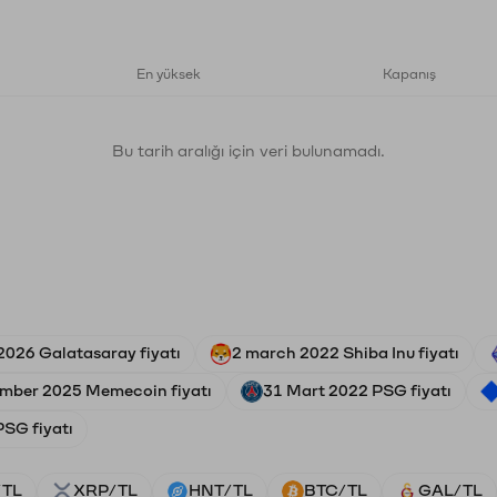
En yüksek
Kapanış
Bu tarih aralığı için veri bulunamadı.
2026 Galatasaray fiyatı
2 march 2022 Shiba Inu fiyatı
mber 2025 Memecoin fiyatı
31 Mart 2022 PSG fiyatı
SG fiyatı
/TL
XRP/TL
HNT/TL
BTC/TL
GAL/TL