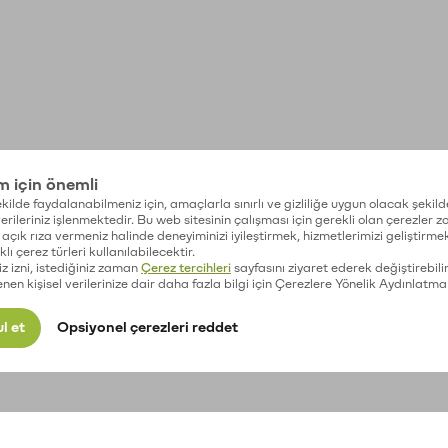
im için önemli
kilde faydalanabilmeniz için, amaçlarla sınırlı ve gizliliğe uygun olacak şekild
 verileriniz işlenmektedir. Bu web sitesinin çalışması için gerekli olan çerezler 
açık rıza vermeniz halinde deneyiminizi iyileştirmek, hizmetlerimizi geliştirmek
lı çerez türleri kullanılabilecektir.
iz izni, istediğiniz zaman
Çerez tercihleri
sayfasını ziyaret ederek değiştirebilir
enen kişisel verilerinize dair daha fazla bilgi için Çerezlere Yönelik Aydınlatma
l et
Opsiyonel çerezleri reddet