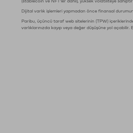
(stablecoin ve NFT'ler dahil), yüksek volatiliteye sahipti
Dijital varlık işlemleri yapmadan önce finansal durumu
Paribu, üçüncü taraf web sitelerinin (TPW) içeriklerin
varlıklarınızda kayıp veya değer düşüşüne yol açabilir. 