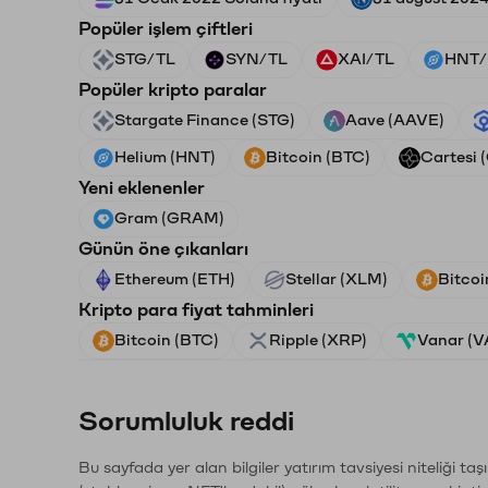
Popüler işlem çiftleri
STG/TL
SYN/TL
XAI/TL
HNT/
Popüler kripto paralar
Stargate Finance (STG)
Aave (AAVE)
Helium (HNT)
Bitcoin (BTC)
Cartesi 
Yeni eklenenler
Gram (GRAM)
Günün öne çıkanları
Ethereum (ETH)
Stellar (XLM)
Bitcoi
Kripto para fiyat tahminleri
Bitcoin (BTC)
Ripple (XRP)
Vanar (
Sorumluluk reddi
Bu sayfada yer alan bilgiler yatırım tavsiyesi niteliği ta