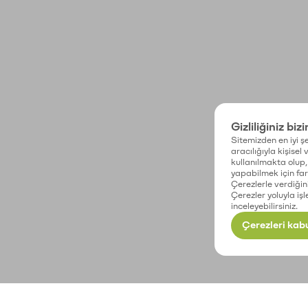
Gizliliğiniz biz
Sitemizden en iyi şe
aracılığıyla kişisel
kullanılmakta olup, 
yapabilmek için fark
Çerezlerle verdiğin
Çerezler yoluyla işl
inceleyebilirsiniz.
Çerezleri kabu