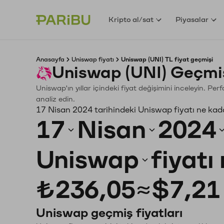
Kripto al/sat
Piyasalar
Anasayfa
Uniswap fiyatı
Uniswap (UNI) TL fiyat geçmişi
Uniswap (UNI) Geçmiş
Uniswap'ın yıllar içindeki fiyat değişimini inceleyin. Pe
analiz edin.
17 Nisan 2024 tarihindeki Uniswap fiyatı ne kad
17
Nisan
2024
Uniswap
fiyatı
₺236,05
≈
$7,21
Uniswap geçmiş fiyatları