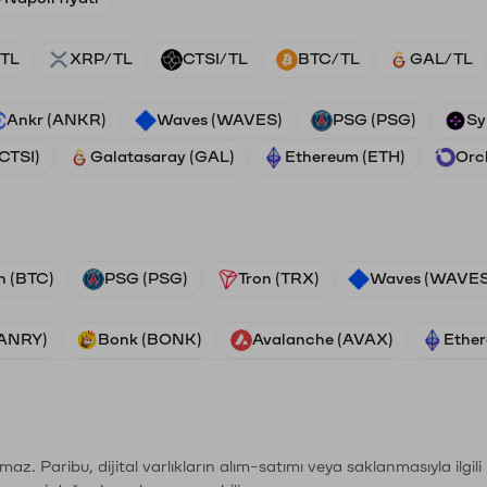
TL
XRP/TL
CTSI/TL
BTC/TL
GAL/TL
Ankr (ANKR)
Waves (WAVES)
PSG (PSG)
Sy
(CTSI)
Galatasaray (GAL)
Ethereum (ETH)
Orc
n (BTC)
PSG (PSG)
Tron (TRX)
Waves (WAVES
VANRY)
Bonk (BONK)
Avalanche (AVAX)
Ether
şımaz. Paribu, dijital varlıkların alım-satımı veya saklanmasıyla ilgi