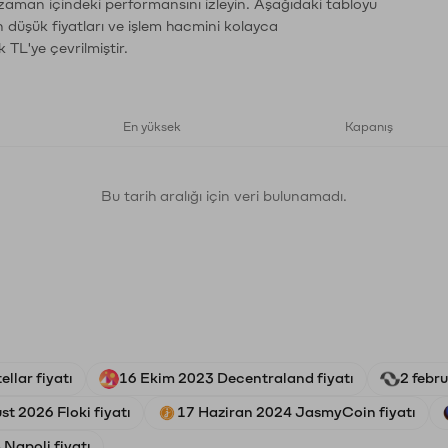
 zaman içindeki performansını izleyin. Aşağıdaki tabloyu
n düşük fiyatları ve işlem hacmini kolayca
 TL'ye çevrilmiştir.
En yüksek
Kapanış
Bu tarih aralığı için veri bulunamadı.
llar fiyatı
16 Ekim 2023 Decentraland fiyatı
2 febr
st 2026 Floki fiyatı
17 Haziran 2024 JasmyCoin fiyatı
Napoli fiyatı