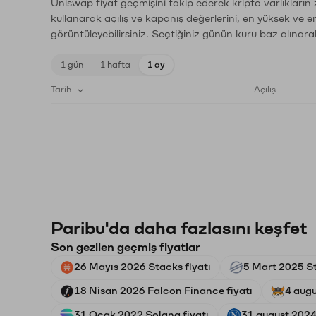
Uniswap fiyat geçmişini takip ederek kripto varlıkların
kullanarak açılış ve kapanış değerlerini, en yüksek ve e
görüntüleyebilirsiniz. Seçtiğiniz günün kuru baz alınarak
1 gün
1 hafta
1 ay
Tarih
Açılış
Paribu'da daha fazlasını keşfet
Son gezilen geçmiş fiyatlar
26 Mayıs 2026 Stacks fiyatı
5 Mart 2025 Ste
18 Nisan 2026 Falcon Finance fiyatı
4 augu
31 Ocak 2022 Solana fiyatı
31 august 2024 