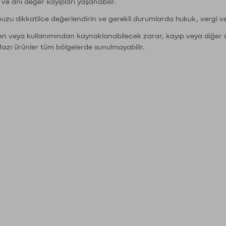
r ve ani değer kayıpları yaşanabilir.
nuzu dikkatlice değerlendirin ve gerekli durumlarda hukuk, vergi v
den veya kullanımından kaynaklanabilecek zarar, kayıp veya diğer 
Bazı ürünler tüm bölgelerde sunulmayabilir.