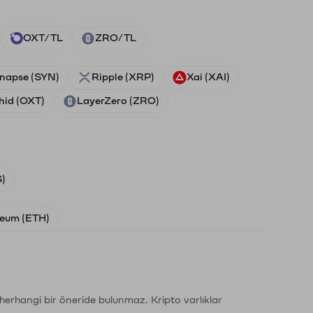
OXT/TL
ZRO/TL
napse (SYN)
Ripple (XRP)
Xai (XAI)
hid (OXT)
LayerZero (ZRO)
)
eum (ETH)
li herhangi bir öneride bulunmaz. Kripto varlıklar