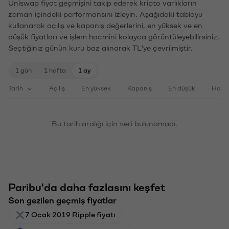
Uniswap fiyat geçmişini takip ederek kripto varlıkların
zaman içindeki performansını izleyin. Aşağıdaki tabloyu
kullanarak açılış ve kapanış değerlerini, en yüksek ve en
düşük fiyatları ve işlem hacmini kolayca görüntüleyebilirsiniz.
Seçtiğiniz günün kuru baz alınarak TL'ye çevrilmiştir.
1 gün
1 hafta
1 ay
Tarih
Açılış
En yüksek
Kapanış
En düşük
Haci
Bu tarih aralığı için veri bulunamadı.
Paribu'da daha fazlasını keşfet
Son gezilen geçmiş fiyatlar
7 Ocak 2019 Ripple fiyatı