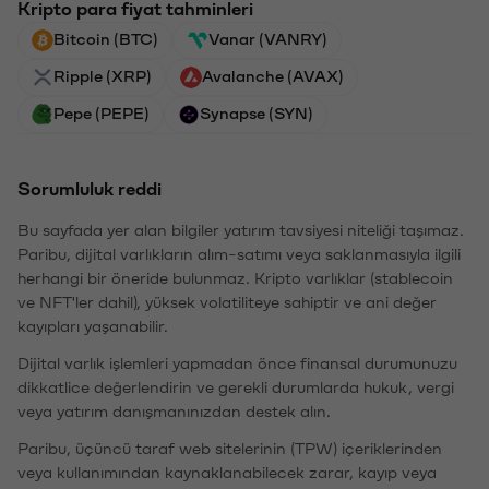
Kripto para fiyat tahminleri
Bitcoin (BTC)
Vanar (VANRY)
Ripple (XRP)
Avalanche (AVAX)
Pepe (PEPE)
Synapse (SYN)
Sorumluluk reddi
Bu sayfada yer alan bilgiler yatırım tavsiyesi niteliği taşımaz.
Paribu, dijital varlıkların alım-satımı veya saklanmasıyla ilgili
herhangi bir öneride bulunmaz. Kripto varlıklar (stablecoin
ve NFT'ler dahil), yüksek volatiliteye sahiptir ve ani değer
kayıpları yaşanabilir.
Dijital varlık işlemleri yapmadan önce finansal durumunuzu
dikkatlice değerlendirin ve gerekli durumlarda hukuk, vergi
veya yatırım danışmanınızdan destek alın.
Paribu, üçüncü taraf web sitelerinin (TPW) içeriklerinden
veya kullanımından kaynaklanabilecek zarar, kayıp veya