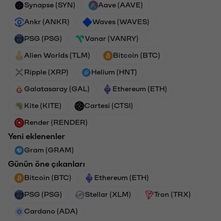
Synapse (SYN)
Aave (AAVE)
Ankr (ANKR)
Waves (WAVES)
PSG (PSG)
Vanar (VANRY)
Alien Worlds (TLM)
Bitcoin (BTC)
Ripple (XRP)
Helium (HNT)
Galatasaray (GAL)
Ethereum (ETH)
Kite (KITE)
Cartesi (CTSI)
Render (RENDER)
Yeni eklenenler
Gram (GRAM)
Günün öne çıkanları
Bitcoin (BTC)
Ethereum (ETH)
PSG (PSG)
Stellar (XLM)
Tron (TRX)
Cardano (ADA)