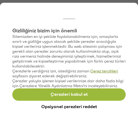
Gizliliğiniz bizim için önemli
Sitemizden en iyi şekilde faydalanabilmeniz için, amaçlarla
sınırlı ve gizliliğe uygun olacak şekilde çerezler aracılığıyla
kişisel verileriniz işlenmektedir. Bu web sitesinin çalışması için
gerekli olan çerezler zorunlu olarak kullanılmakta olup, açık
rıza vermeniz halinde deneyiminizi iyileştirmek, hizmetlerimizi
geliştirmek ve kişiselleştirme yapabilmek için farklı çerez türleri
kullanılabilecektir.
Çerezlerle verdiğiniz izni, istediğiniz zaman
Çerez tercihleri
sayfasını ziyaret ederek değiştirebilirsiniz.
Çerezler yoluyla işlenen kişisel verilerinize dair daha fazla bilgi
için Çerezlere Yönelik Aydınlatma Metni'ni inceleyebilirsiniz.
Çerezleri kabul et
Opsiyonel çerezleri reddet