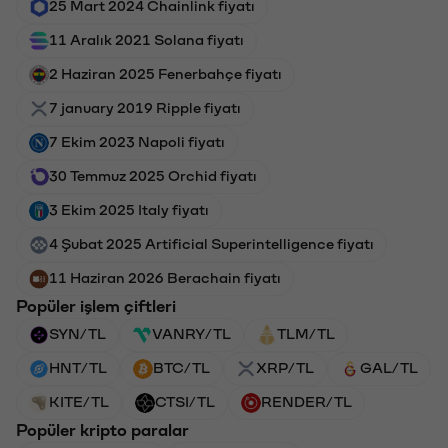
25 Mart 2024 Chainlink fiyatı
11 Aralık 2021 Solana fiyatı
2 Haziran 2025 Fenerbahçe fiyatı
7 january 2019 Ripple fiyatı
7 Ekim 2023 Napoli fiyatı
30 Temmuz 2025 Orchid fiyatı
3 Ekim 2025 Italy fiyatı
4 Şubat 2025 Artificial Superintelligence fiyatı
11 Haziran 2026 Berachain fiyatı
Popüler işlem çiftleri
SYN/TL
VANRY/TL
TLM/TL
HNT/TL
BTC/TL
XRP/TL
GAL/TL
KITE/TL
CTSI/TL
RENDER/TL
Popüler kripto paralar