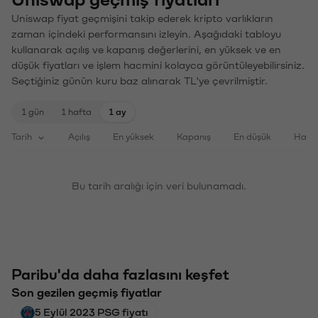
Uniswap geçmiş fiyatları
Uniswap fiyat geçmişini takip ederek kripto varlıkların
zaman içindeki performansını izleyin. Aşağıdaki tabloyu
kullanarak açılış ve kapanış değerlerini, en yüksek ve en
düşük fiyatları ve işlem hacmini kolayca görüntüleyebilirsiniz.
Seçtiğiniz günün kuru baz alınarak TL'ye çevrilmiştir.
1 gün
1 hafta
1 ay
Tarih
Açılış
En yüksek
Kapanış
En düşük
Haci
Bu tarih aralığı için veri bulunamadı.
Paribu'da daha fazlasını keşfet
Son gezilen geçmiş fiyatlar
5 Eylül 2023 PSG fiyatı