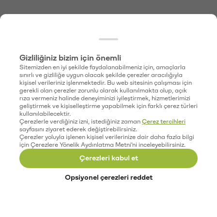
Gizliliğiniz bizim için önemli
Sitemizden en iyi şekilde faydalanabilmeniz için, amaçlarla
sınırlı ve gizliliğe uygun olacak şekilde çerezler aracılığıyla
kişisel verileriniz işlenmektedir. Bu web sitesinin çalışması için
gerekli olan çerezler zorunlu olarak kullanılmakta olup, açık
rıza vermeniz halinde deneyiminizi iyileştirmek, hizmetlerimizi
geliştirmek ve kişiselleştirme yapabilmek için farklı çerez türleri
kullanılabilecektir.
Çerezlerle verdiğiniz izni, istediğiniz zaman
Çerez tercihleri
sayfasını ziyaret ederek değiştirebilirsiniz.
Çerezler yoluyla işlenen kişisel verilerinize dair daha fazla bilgi
için Çerezlere Yönelik Aydınlatma Metni'ni inceleyebilirsiniz.
Çerezleri kabul et
Opsiyonel çerezleri reddet