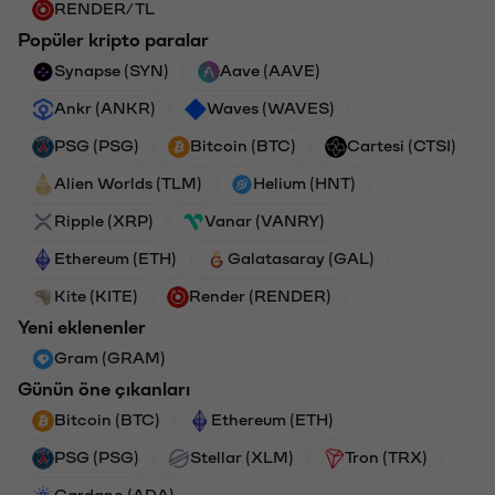
RENDER/TL
Popüler kripto paralar
Synapse (SYN)
Aave (AAVE)
Ankr (ANKR)
Waves (WAVES)
PSG (PSG)
Bitcoin (BTC)
Cartesi (CTSI)
Alien Worlds (TLM)
Helium (HNT)
Ripple (XRP)
Vanar (VANRY)
Ethereum (ETH)
Galatasaray (GAL)
Kite (KITE)
Render (RENDER)
Yeni eklenenler
Gram (GRAM)
Günün öne çıkanları
Bitcoin (BTC)
Ethereum (ETH)
PSG (PSG)
Stellar (XLM)
Tron (TRX)