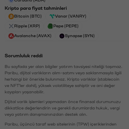
Cardano (ADA)
Kripto para fiyat tahminleri
Bitcoin (BTC)
Vanar (VANRY)
Ripple (XRP)
Pepe (PEPE)
Avalanche (AVAX)
Synapse (SYN)
Sorumluluk reddi
Bu sayfada yer alan bilgiler yatırım tavsiyesi niteliği taşımaz.
Paribu, dijital varlıkların alım-satımı veya saklanmasıyla ilgili
herhangi bir öneride bulunmaz. Kripto varlıklar (stablecoin
ve NFT'ler dahil), yüksek volatiliteye sahiptir ve ani değer
kayıpları yaşanabilir.
Dijital varlık işlemleri yapmadan önce finansal durumunuzu
dikkatlice değerlendirin ve gerekli durumlarda hukuk, vergi
veya yatırım danışmanınızdan destek alın.
Paribu, üçüncü taraf web sitelerinin (TPW) içeriklerinden