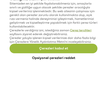
Sitemizden en iyi şekilde faydalanabilmeniz için, amaçlarla
sınırlı ve gizliliğe uygun olacak şekilde çerezler aracılığıyla
kişisel verileriniz işlenmektedir. Bu web sitesinin çalışması için
gerekli olan çerezler zorunlu olarak kullanılmakta olup, açık
rıza vermeniz halinde deneyiminizi iyileştirmek, hizmetlerimizi
geliştirmek ve kişiselleştirme yapabilmek için farklı çerez türleri
kullanılabilecektir.
Çerezlerle verdiğiniz izni, istediğiniz zaman
Çerez tercihleri
sayfasını ziyaret ederek değiştirebilirsiniz.
Çerezler yoluyla işlenen kişisel verilerinize dair daha fazla bilgi
için Çerezlere Yönelik Aydınlatma Metni'ni inceleyebilirsiniz.
Çerezleri kabul et
Opsiyonel çerezleri reddet
Paribu’yu keşfet
Eğitimler
Etkinlikler
Açık pozisyonlar