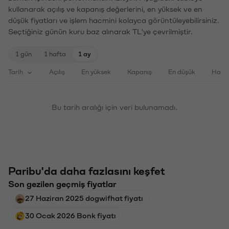
kullanarak açılış ve kapanış değerlerini, en yüksek ve en
düşük fiyatları ve işlem hacmini kolayca görüntüleyebilirsiniz.
Seçtiğiniz günün kuru baz alınarak TL'ye çevrilmiştir.
1 gün
1 hafta
1 ay
Tarih
Açılış
En yüksek
Kapanış
En düşük
Haci
Bu tarih aralığı için veri bulunamadı.
Paribu'da daha fazlasını keşfet
Son gezilen geçmiş fiyatlar
27 Haziran 2025 dogwifhat fiyatı
30 Ocak 2026 Bonk fiyatı