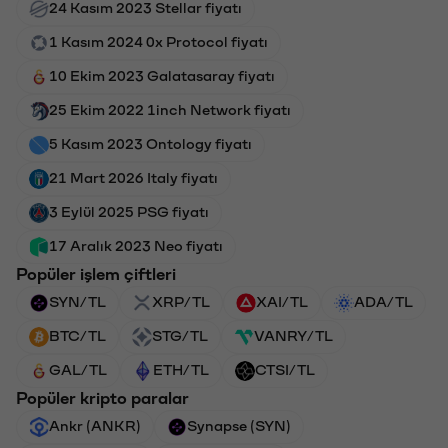
24 Kasım 2023 Stellar fiyatı
1 Kasım 2024 0x Protocol fiyatı
10 Ekim 2023 Galatasaray fiyatı
25 Ekim 2022 1inch Network fiyatı
5 Kasım 2023 Ontology fiyatı
21 Mart 2026 Italy fiyatı
3 Eylül 2025 PSG fiyatı
17 Aralık 2023 Neo fiyatı
Popüler işlem çiftleri
SYN/TL
XRP/TL
XAI/TL
ADA/TL
BTC/TL
STG/TL
VANRY/TL
GAL/TL
ETH/TL
CTSI/TL
Popüler kripto paralar
Ankr (ANKR)
Synapse (SYN)