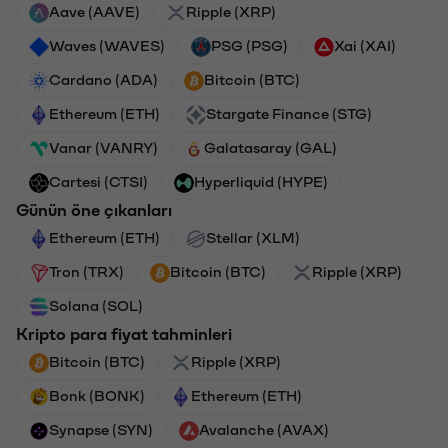
Aave (AAVE)
Ripple (XRP)
Waves (WAVES)
PSG (PSG)
Xai (XAI)
Cardano (ADA)
Bitcoin (BTC)
Ethereum (ETH)
Stargate Finance (STG)
Vanar (VANRY)
Galatasaray (GAL)
Cartesi (CTSI)
Hyperliquid (HYPE)
Günün öne çıkanları
Ethereum (ETH)
Stellar (XLM)
Tron (TRX)
Bitcoin (BTC)
Ripple (XRP)
Solana (SOL)
Kripto para fiyat tahminleri
Bitcoin (BTC)
Ripple (XRP)
Bonk (BONK)
Ethereum (ETH)
Synapse (SYN)
Avalanche (AVAX)