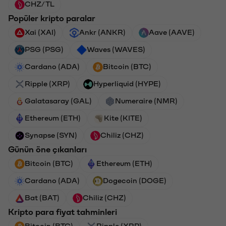
CHZ/TL
Popüler kripto paralar
Xai (XAI)
Ankr (ANKR)
Aave (AAVE)
PSG (PSG)
Waves (WAVES)
Cardano (ADA)
Bitcoin (BTC)
Ripple (XRP)
Hyperliquid (HYPE)
Galatasaray (GAL)
Numeraire (NMR)
Ethereum (ETH)
Kite (KITE)
Synapse (SYN)
Chiliz (CHZ)
Günün öne çıkanları
Bitcoin (BTC)
Ethereum (ETH)
Cardano (ADA)
Dogecoin (DOGE)
Bat (BAT)
Chiliz (CHZ)
Kripto para fiyat tahminleri
Bitcoin (BTC)
Ripple (XRP)