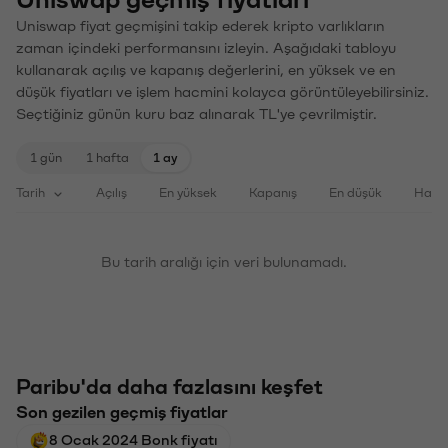
Uniswap fiyat geçmişini takip ederek kripto varlıkların
zaman içindeki performansını izleyin. Aşağıdaki tabloyu
kullanarak açılış ve kapanış değerlerini, en yüksek ve en
düşük fiyatları ve işlem hacmini kolayca görüntüleyebilirsiniz.
Seçtiğiniz günün kuru baz alınarak TL'ye çevrilmiştir.
1 gün
1 hafta
1 ay
Tarih
Açılış
En yüksek
Kapanış
En düşük
Haci
Bu tarih aralığı için veri bulunamadı.
Paribu'da daha fazlasını keşfet
Son gezilen geçmiş fiyatlar
8 Ocak 2024 Bonk fiyatı