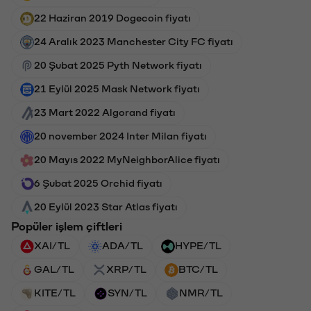
22 Haziran 2019 Dogecoin fiyatı
24 Aralık 2023 Manchester City FC fiyatı
20 Şubat 2025 Pyth Network fiyatı
21 Eylül 2025 Mask Network fiyatı
23 Mart 2022 Algorand fiyatı
20 november 2024 Inter Milan fiyatı
20 Mayıs 2022 MyNeighborAlice fiyatı
6 Şubat 2025 Orchid fiyatı
20 Eylül 2023 Star Atlas fiyatı
Popüler işlem çiftleri
XAI/TL
ADA/TL
HYPE/TL
GAL/TL
XRP/TL
BTC/TL
KITE/TL
SYN/TL
NMR/TL