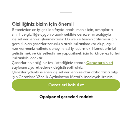
Gizliliğiniz bizim için önemli
Sitemizden en iyi şekilde faydalanabilmeniz için, amaçlarla
sınırlı ve gizliliğe uygun olacak şekilde çerezler aracılığıyla
kişisel verileriniz işlenmektedir. Bu web sitesinin çalışması için
gerekli olan çerezler zorunlu olarak kullanılmakta olup, açık
rıza vermeniz halinde deneyiminizi iyileştirmek, hizmetlerimizi
geliştirmek ve kişiselleştirme yapabilmek için farklı çerez türleri
kullanılabilecektir.
Çerezlerle verdiğiniz izni, istediğiniz zaman
Çerez tercihleri
sayfasını ziyaret ederek değiştirebilirsiniz.
Çerezler yoluyla işlenen kişisel verilerinize dair daha fazla bilgi
için Çerezlere Yönelik Aydınlatma Metni'ni inceleyebilirsiniz.
Çerezleri kabul et
Opsiyonel çerezleri reddet