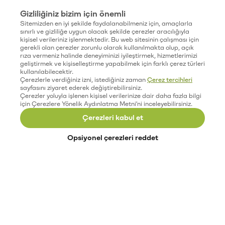
Gizliliğiniz bizim için önemli
Sitemizden en iyi şekilde faydalanabilmeniz için, amaçlarla
sınırlı ve gizliliğe uygun olacak şekilde çerezler aracılığıyla
kişisel verileriniz işlenmektedir. Bu web sitesinin çalışması için
gerekli olan çerezler zorunlu olarak kullanılmakta olup, açık
rıza vermeniz halinde deneyiminizi iyileştirmek, hizmetlerimizi
geliştirmek ve kişiselleştirme yapabilmek için farklı çerez türleri
kullanılabilecektir.
Çerezlerle verdiğiniz izni, istediğiniz zaman
Çerez tercihleri
sayfasını ziyaret ederek değiştirebilirsiniz.
Çerezler yoluyla işlenen kişisel verilerinize dair daha fazla bilgi
için Çerezlere Yönelik Aydınlatma Metni'ni inceleyebilirsiniz.
Çerezleri kabul et
Opsiyonel çerezleri reddet
Paribu’yu keşfet
Eğitimler