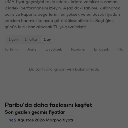
UMA fiyat geçmişini takip ederek kripto varlıkların zaman
içindeki performansını izleyin. Aşağıdaki tabloyu kullanarak
açılış ve kapanış değerlerini, en yüksek ve en düşük fiyatları
ve işlem hacmini kolayca görüntüleyebilirsiniz. Seçtiğiniz
günün kuru baz alınarak TL'ye çevrilmiştir.
1 gün
1 hafta
1 ay
Tarih
Açılış
En yüksek
Kapanış
En düşük
Haci
Bu tarih aralığı için veri bulunamadı.
Paribu'da daha fazlasını keşfet
Son gezilen geçmiş fiyatlar
2 Ağustos 2026 Morpho fiyatı