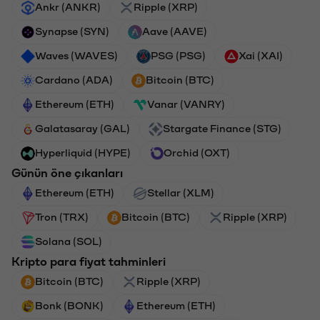
Ankr (ANKR)
Ripple (XRP)
Synapse (SYN)
Aave (AAVE)
Waves (WAVES)
PSG (PSG)
Xai (XAI)
Cardano (ADA)
Bitcoin (BTC)
Ethereum (ETH)
Vanar (VANRY)
Galatasaray (GAL)
Stargate Finance (STG)
Hyperliquid (HYPE)
Orchid (OXT)
Günün öne çıkanları
Ethereum (ETH)
Stellar (XLM)
Tron (TRX)
Bitcoin (BTC)
Ripple (XRP)
Solana (SOL)
Kripto para fiyat tahminleri
Bitcoin (BTC)
Ripple (XRP)
Bonk (BONK)
Ethereum (ETH)