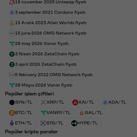
18 november 2025 Uniswap fiyatı
3 september 2021 Cardano fiyatı
15 Aralık 2023 Alien Worlds fiyatı
15 june 2026 OMG Network fiyatı
28 may 2026 Vanar fiyatı
3 Nisan 2026 ZetaChain fiyatı
3 april 2026 ZetaChain fiyatı
5 february 2022 OMG Network fiyatı
28 Mayıs 2026 Vanar fiyatı
Popüler işlem çiftleri
SYN/TL
XRP/TL
XAI/TL
ADA/TL
BTC/TL
VANRY/TL
GAL/TL
ETH/TL
STG/TL
HYPE/TL
Popüler kripto paralar