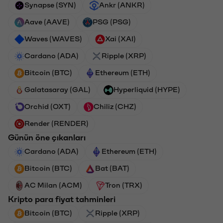
Synapse (SYN)
Ankr (ANKR)
Aave (AAVE)
PSG (PSG)
Waves (WAVES)
Xai (XAI)
Cardano (ADA)
Ripple (XRP)
Bitcoin (BTC)
Ethereum (ETH)
Galatasaray (GAL)
Hyperliquid (HYPE)
Orchid (OXT)
Chiliz (CHZ)
Render (RENDER)
Günün öne çıkanları
Cardano (ADA)
Ethereum (ETH)
Bitcoin (BTC)
Bat (BAT)
AC Milan (ACM)
Tron (TRX)
Kripto para fiyat tahminleri
Bitcoin (BTC)
Ripple (XRP)