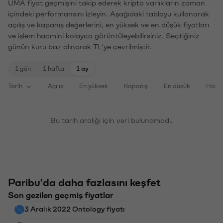
UMA fiyat geçmişini takip ederek kripto varlıkların zaman
içindeki performansını izleyin. Aşağıdaki tabloyu kullanarak
açılış ve kapanış değerlerini, en yüksek ve en düşük fiyatları
ve işlem hacmini kolayca görüntüleyebilirsiniz. Seçtiğiniz
günün kuru baz alınarak TL'ye çevrilmiştir.
1 gün
1 hafta
1 ay
Tarih
Açılış
En yüksek
Kapanış
En düşük
Haci
Bu tarih aralığı için veri bulunamadı.
Paribu'da daha fazlasını keşfet
Son gezilen geçmiş fiyatlar
3 Aralık 2022 Ontology fiyatı