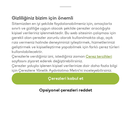
Gizliliğiniz bizim için önemli
Sitemizden en iyi şekilde faydalanabilmeniz için, amaçlarla
sınırlı ve gizliliğe uygun olacak şekilde çerezler aracılığıyla
kişisel verileriniz işlenmektedir. Bu web sitesinin çalışması için
gerekli olan çerezler zorunlu olarak kullanılmakta olup, açık
rıza vermeniz halinde deneyiminizi iyileştirmek, hizmetlerimizi
geliştirmek ve kişiselleştirme yapabilmek için farklı çerez türleri
kullanılabilecektir.
Çerezlerle verdiğiniz izni, istediğiniz zaman
Çerez tercihleri
sayfasını ziyaret ederek değiştirebilirsiniz.
Çerezler yoluyla işlenen kişisel verilerinize dair daha fazla bilgi
için Çerezlere Yönelik Aydınlatma Metni'ni inceleyebilirsiniz.
Çerezleri kabul et
Opsiyonel çerezleri reddet
Paribu’yu keşfet