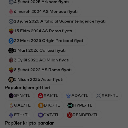
4 Şubat 2025 Arkham fiyatı
6 march 2024 AS Monaco fiyatı
18 june 2026 Artificial Superintelligence fiyatı
15 Ekim 2024 AS Roma fiyatı
22 Mart 2025 Origin Protocol fiyatı
1 Mart 2026 Cartesi fiyatı
3 Eylül 2021 AC Milan fiyatı
8 Şubat 2022 AS Roma fiyatı
5 Nisan 2026 Aster fiyatı
Popüler işlem çiftleri
SYN/TL
XAI/TL
ADA/TL
XRP/TL
GAL/TL
BTC/TL
HYPE/TL
ETH/TL
OXT/TL
RENDER/TL
Popüler kripto paralar