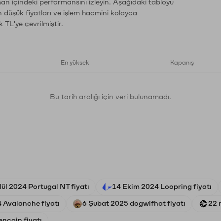
an içindeki performansını izleyin. Aşağıdaki tabloyu
n düşük fiyatları ve işlem hacmini kolayca
 TL'ye çevrilmiştir.
En yüksek
Kapanış
Bu tarih aralığı için veri bulunamadı.
lül 2024 Portugal NT fiyatı
14 Ekim 2024 Loopring fiyatı
 Avalanche fiyatı
6 Şubat 2025 dogwifhat fiyatı
22 
ncoin fiyatı