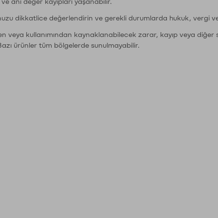
r ve ani değer kayıpları yaşanabilir.
nuzu dikkatlice değerlendirin ve gerekli durumlarda hukuk, vergi v
den veya kullanımından kaynaklanabilecek zarar, kayıp veya diğer 
Bazı ürünler tüm bölgelerde sunulmayabilir.