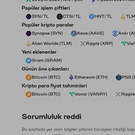
Popüler işlem çiftleri
SYN/TL
CTSI/TL
HNT/TL
TLM
Popüler kripto paralar
Synapse (SYN)
Aave (AAVE)
Ankr (
Alien Worlds (TLM)
Ripple (XRP)
Van
Yeni eklenenler
Gram (GRAM)
Günün öne çıkanları
Bitcoin (BTC)
Ethereum (ETH)
PSG (
Kripto para fiyat tahminleri
Bitcoin (BTC)
Vanar (VANRY)
Ripple
Sorumluluk reddi
Bu sayfada yer alan bilgiler yatırım tavsiyesi niteliği ta