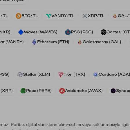
/TL
BTC/TL
VANRY/TL
XRP/TL
GAL/
ANKR)
Waves (WAVES)
PSG (PSG)
Cartesi (CT
ar (VANRY)
Ethereum (ETH)
Galatasaray (GAL)
PSG)
Stellar (XLM)
Tron (TRX)
Cardano (ADA
 (XRP)
Pepe (PEPE)
Avalanche (AVAX)
Synaps
şımaz. Paribu, dijital varlıkların alım-satımı veya saklanmasıyla ilgi