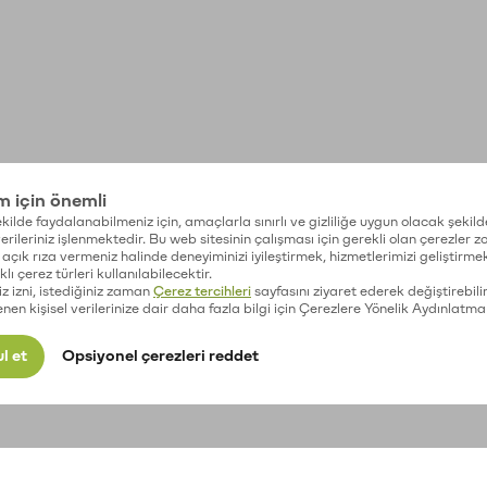
im için önemli
kilde faydalanabilmeniz için, amaçlarla sınırlı ve gizliliğe uygun olacak şekild
 verileriniz işlenmektedir. Bu web sitesinin çalışması için gerekli olan çerezler 
açık rıza vermeniz halinde deneyiminizi iyileştirmek, hizmetlerimizi geliştirmek
lı çerez türleri kullanılabilecektir.
iz izni, istediğiniz zaman
Çerez tercihleri
sayfasını ziyaret ederek değiştirebilir
enen kişisel verilerinize dair daha fazla bilgi için Çerezlere Yönelik Aydınlatma
l et
Opsiyonel çerezleri reddet