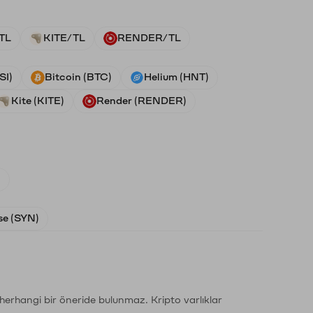
TL
KITE/TL
RENDER/TL
SI)
Bitcoin (BTC)
Helium (HNT)
Kite (KITE)
Render (RENDER)
)
e (SYN)
li herhangi bir öneride bulunmaz. Kripto varlıklar