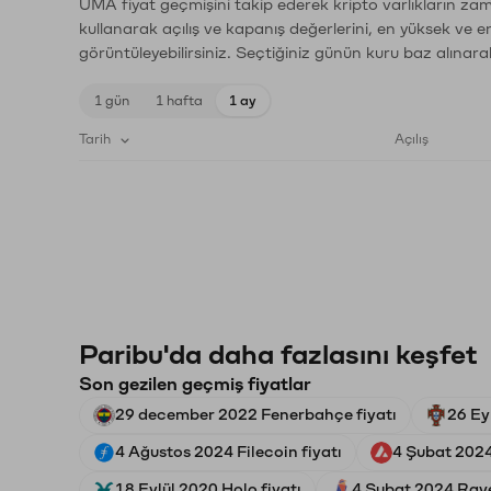
UMA fiyat geçmişini takip ederek kripto varlıkların zam
kullanarak açılış ve kapanış değerlerini, en yüksek ve e
görüntüleyebilirsiniz. Seçtiğiniz günün kuru baz alınarak
1 gün
1 hafta
1 ay
Tarih
Açılış
Paribu'da daha fazlasını keşfet
Son gezilen geçmiş fiyatlar
29 december 2022 Fenerbahçe fiyatı
26 Ey
4 Ağustos 2024 Filecoin fiyatı
4 Şubat 2024
18 Eylül 2020 Holo fiyatı
4 Şubat 2024 Rave