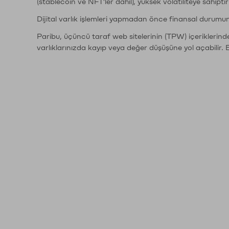
(stablecoin ve NFT'ler dahil), yüksek volatiliteye sahipti
Dijital varlık işlemleri yapmadan önce finansal durumu
Paribu, üçüncü taraf web sitelerinin (TPW) içeriklerin
varlıklarınızda kayıp veya değer düşüşüne yol açabilir. 