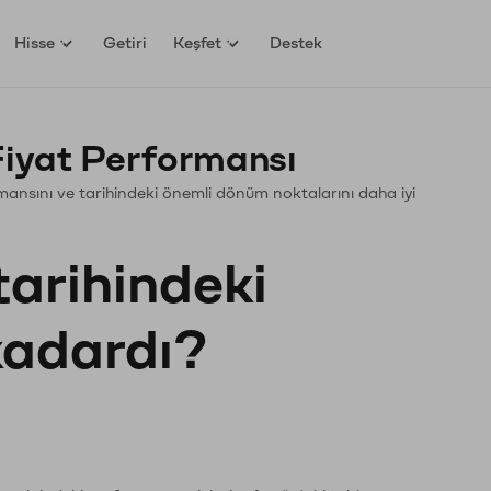
Hisse
Getiri
Keşfet
Destek
yat Performansı
ormansını ve tarihindeki önemli dönüm noktalarını daha iyi
?
tarihindeki
 kadardı?