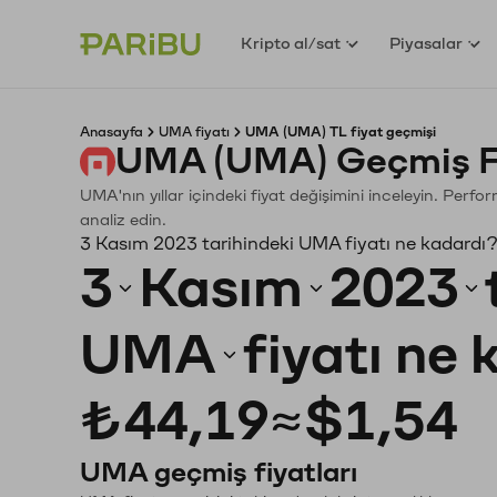
Kripto al/sat
Piyasalar
Anasayfa
UMA fiyatı
UMA (UMA) TL fiyat geçmişi
UMA (UMA) Geçmiş Fi
UMA'nın yıllar içindeki fiyat değişimini inceleyin. Perf
analiz edin.
3 Kasım 2023 tarihindeki UMA fiyatı ne kadardı
3
Kasım
2023
UMA
fiyatı ne
₺44,19
≈
$1,54
UMA geçmiş fiyatları