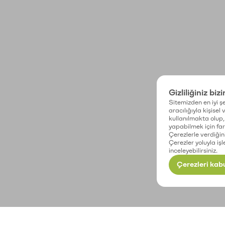
Gizliliğiniz biz
Sitemizden en iyi şe
aracılığıyla kişisel
kullanılmakta olup, 
yapabilmek için fark
Çerezlerle verdiğin
Çerezler yoluyla işl
inceleyebilirsiniz.
Çerezleri kabu