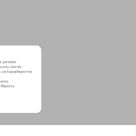
e çerezler
zorunlu olarak
 ve kişiselleştirme
siniz.
 Metni'ni