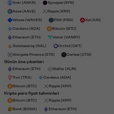
Ankr (ANKR)
Synapse (SYN)
Aave (AAVE)
Ripple (XRP)
Waves (WAVES)
PSG (PSG)
Xai (XAI)
Cardano (ADA)
Bitcoin (BTC)
Ethereum (ETH)
Vanar (VANRY)
Galatasaray (GAL)
Orchid (OXT)
Stargate Finance (STG)
Cartesi (CTSI)
Günün öne çıkanları
Ethereum (ETH)
Stellar (XLM)
Tron (TRX)
Cardano (ADA)
Bitcoin (BTC)
Ripple (XRP)
Kripto para fiyat tahminleri
Bitcoin (BTC)
Ripple (XRP)
Bonk (BONK)
Ethereum (ETH)