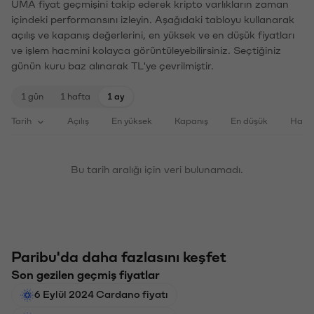
UMA fiyat geçmişini takip ederek kripto varlıkların zaman
içindeki performansını izleyin. Aşağıdaki tabloyu kullanarak
açılış ve kapanış değerlerini, en yüksek ve en düşük fiyatları
ve işlem hacmini kolayca görüntüleyebilirsiniz. Seçtiğiniz
günün kuru baz alınarak TL'ye çevrilmiştir.
1 gün
1 hafta
1 ay
Tarih
Açılış
En yüksek
Kapanış
En düşük
Haci
Bu tarih aralığı için veri bulunamadı.
Paribu'da daha fazlasını keşfet
Son gezilen geçmiş fiyatlar
6 Eylül 2024 Cardano fiyatı