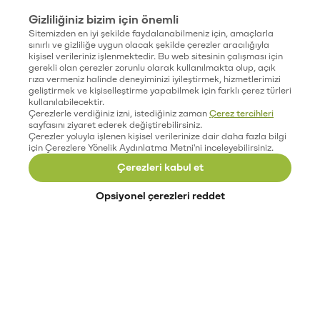
Gizliliğiniz bizim için önemli
Sitemizden en iyi şekilde faydalanabilmeniz için, amaçlarla
sınırlı ve gizliliğe uygun olacak şekilde çerezler aracılığıyla
kişisel verileriniz işlenmektedir. Bu web sitesinin çalışması için
gerekli olan çerezler zorunlu olarak kullanılmakta olup, açık
rıza vermeniz halinde deneyiminizi iyileştirmek, hizmetlerimizi
geliştirmek ve kişiselleştirme yapabilmek için farklı çerez türleri
kullanılabilecektir.
Çerezlerle verdiğiniz izni, istediğiniz zaman
Çerez tercihleri
sayfasını ziyaret ederek değiştirebilirsiniz.
Çerezler yoluyla işlenen kişisel verilerinize dair daha fazla bilgi
için Çerezlere Yönelik Aydınlatma Metni'ni inceleyebilirsiniz.
Çerezleri kabul et
Opsiyonel çerezleri reddet
Paribu’yu keşfet
Eğitimler