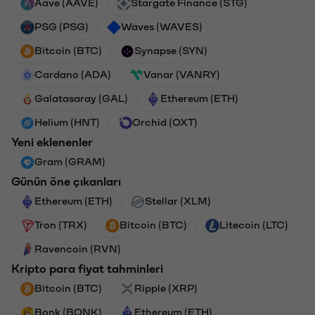
Aave (AAVE)
Stargate Finance (STG)
PSG (PSG)
Waves (WAVES)
Bitcoin (BTC)
Synapse (SYN)
Cardano (ADA)
Vanar (VANRY)
Galatasaray (GAL)
Ethereum (ETH)
Helium (HNT)
Orchid (OXT)
Yeni eklenenler
Gram (GRAM)
Günün öne çıkanları
Ethereum (ETH)
Stellar (XLM)
Tron (TRX)
Bitcoin (BTC)
Litecoin (LTC)
Ravencoin (RVN)
Kripto para fiyat tahminleri
Bitcoin (BTC)
Ripple (XRP)
Bonk (BONK)
Ethereum (ETH)