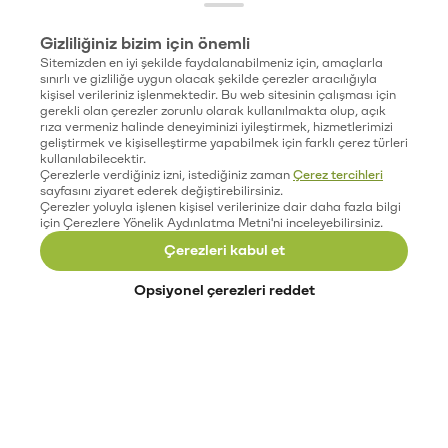
Gizliliğiniz bizim için önemli
Sitemizden en iyi şekilde faydalanabilmeniz için, amaçlarla
sınırlı ve gizliliğe uygun olacak şekilde çerezler aracılığıyla
kişisel verileriniz işlenmektedir. Bu web sitesinin çalışması için
gerekli olan çerezler zorunlu olarak kullanılmakta olup, açık
rıza vermeniz halinde deneyiminizi iyileştirmek, hizmetlerimizi
geliştirmek ve kişiselleştirme yapabilmek için farklı çerez türleri
kullanılabilecektir.
Çerezlerle verdiğiniz izni, istediğiniz zaman
Çerez tercihleri
sayfasını ziyaret ederek değiştirebilirsiniz.
Çerezler yoluyla işlenen kişisel verilerinize dair daha fazla bilgi
için Çerezlere Yönelik Aydınlatma Metni'ni inceleyebilirsiniz.
Çerezleri kabul et
Opsiyonel çerezleri reddet
Paribu’yu keşfet
Eğitimler