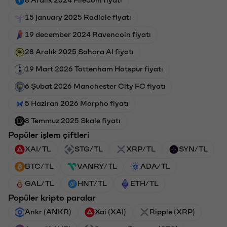
15 january 2025 Radicle fiyatı
19 december 2024 Ravencoin fiyatı
28 Aralık 2025 Sahara AI fiyatı
19 Mart 2026 Tottenham Hotspur fiyatı
6 Şubat 2026 Manchester City FC fiyatı
5 Haziran 2026 Morpho fiyatı
8 Temmuz 2025 Skale fiyatı
Popüler işlem çiftleri
XAI/TL
STG/TL
XRP/TL
SYN/TL
BTC/TL
VANRY/TL
ADA/TL
GAL/TL
HNT/TL
ETH/TL
Popüler kripto paralar
Ankr (ANKR)
Xai (XAI)
Ripple (XRP)