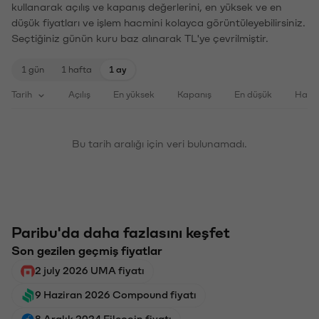
kullanarak açılış ve kapanış değerlerini, en yüksek ve en
düşük fiyatları ve işlem hacmini kolayca görüntüleyebilirsiniz.
Seçtiğiniz günün kuru baz alınarak TL'ye çevrilmiştir.
1 gün
1 hafta
1 ay
Tarih
Açılış
En yüksek
Kapanış
En düşük
Haci
Bu tarih aralığı için veri bulunamadı.
Paribu'da daha fazlasını keşfet
Son gezilen geçmiş fiyatlar
2 july 2026 UMA fiyatı
9 Haziran 2026 Compound fiyatı
8 Aralık 2024 Filecoin fiyatı