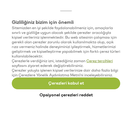
Gizliliğiniz bizim için önemli
Sitemizden en iyi şekilde faydalanabilmeniz için, amaçlarla
sınırlı ve gizliliğe uygun olacak şekilde çerezler aracılığıyla
kişisel verileriniz işlenmektedir. Bu web sitesinin çalışması için
gerekli olan çerezler zorunlu olarak kullanılmakta olup, açık
rıza vermeniz halinde deneyiminizi iyileştirmek, hizmetlerimizi
geliştirmek ve kişiselleştirme yapabilmek için farklı çerez türleri
kullanılabilecektir.
Çerezlerle verdiğiniz izni, istediğiniz zaman
Çerez tercihleri
sayfasını ziyaret ederek değiştirebilirsiniz.
Çerezler yoluyla işlenen kişisel verilerinize dair daha fazla bilgi
için Çerezlere Yönelik Aydınlatma Metni'ni inceleyebilirsiniz.
Çerezleri kabul et
Opsiyonel çerezleri reddet