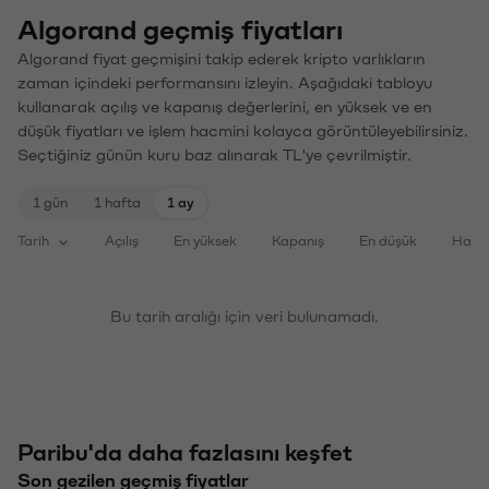
Algorand geçmiş fiyatları
Algorand fiyat geçmişini takip ederek kripto varlıkların
zaman içindeki performansını izleyin. Aşağıdaki tabloyu
kullanarak açılış ve kapanış değerlerini, en yüksek ve en
düşük fiyatları ve işlem hacmini kolayca görüntüleyebilirsiniz.
Seçtiğiniz günün kuru baz alınarak TL'ye çevrilmiştir.
1 gün
1 hafta
1 ay
Tarih
Açılış
En yüksek
Kapanış
En düşük
Haci
Bu tarih aralığı için veri bulunamadı.
Paribu'da daha fazlasını keşfet
Son gezilen geçmiş fiyatlar