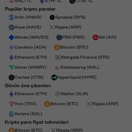
GAL/TL
ETH/TL
CTSI/TL
Popüler kripto paralar
Ankr (ANKR)
Synapse (SYN)
Aave (AAVE)
Ripple (XRP)
Waves (WAVES)
PSG (PSG)
Xai (XAI)
Cardano (ADA)
Bitcoin (BTC)
Ethereum (ETH)
Stargate Finance (STG)
Vanar (VANRY)
Galatasaray (GAL)
Cartesi (CTSI)
Hyperliquid (HYPE)
Günün öne çıkanları
Ethereum (ETH)
Stellar (XLM)
Tron (TRX)
Bitcoin (BTC)
Ripple (XRP)
Solana (SOL)
Kripto para fiyat tahminleri
Bitcoin (BTC)
Ripple (XRP)