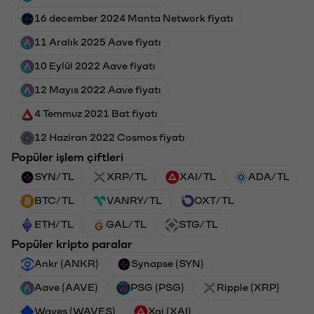
16 december 2024 Manta Network fiyatı
11 Aralık 2025 Aave fiyatı
10 Eylül 2022 Aave fiyatı
12 Mayıs 2022 Aave fiyatı
4 Temmuz 2021 Bat fiyatı
12 Haziran 2022 Cosmos fiyatı
Popüler işlem çiftleri
SYN/TL
XRP/TL
XAI/TL
ADA/TL
BTC/TL
VANRY/TL
OXT/TL
ETH/TL
GAL/TL
STG/TL
Popüler kripto paralar
Ankr (ANKR)
Synapse (SYN)
Aave (AAVE)
PSG (PSG)
Ripple (XRP)
Waves (WAVES)
Xai (XAI)