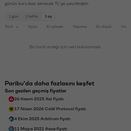
günün kuru baz alınarak TL'ye çevrilmiştir.
1 gün
1 hafta
1 ay
Tarih
Açılış
En yüksek
Kapanış
En düşük
Haci
Bu tarih aralığı için veri bulunamadı.
Paribu'da daha fazlasını keşfet
Son gezilen geçmiş fiyatlar
26 Kasım 2025 Xai fiyatı
17 Nisan 2026 CoW Protocol fiyatı
4 Ekim 2025 Arbitrum fiyatı
11 Mayıs 2021 Aave fiyatı