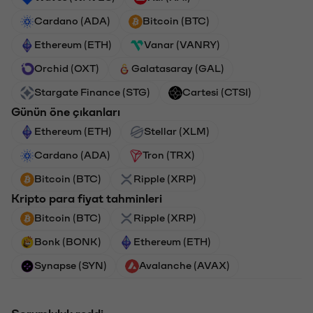
Cardano (ADA)
Bitcoin (BTC)
Ethereum (ETH)
Vanar (VANRY)
Orchid (OXT)
Galatasaray (GAL)
Stargate Finance (STG)
Cartesi (CTSI)
Günün öne çıkanları
Ethereum (ETH)
Stellar (XLM)
Cardano (ADA)
Tron (TRX)
Bitcoin (BTC)
Ripple (XRP)
Kripto para fiyat tahminleri
Bitcoin (BTC)
Ripple (XRP)
Bonk (BONK)
Ethereum (ETH)
Synapse (SYN)
Avalanche (AVAX)
Sorumluluk reddi