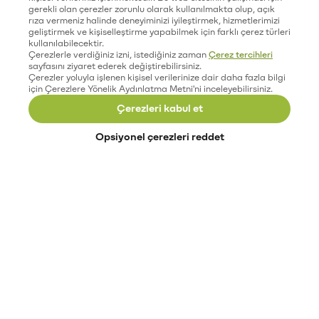
gerekli olan çerezler zorunlu olarak kullanılmakta olup, açık
rıza vermeniz halinde deneyiminizi iyileştirmek, hizmetlerimizi
geliştirmek ve kişiselleştirme yapabilmek için farklı çerez türleri
kullanılabilecektir.
Çerezlerle verdiğiniz izni, istediğiniz zaman
Çerez tercihleri
sayfasını ziyaret ederek değiştirebilirsiniz.
Çerezler yoluyla işlenen kişisel verilerinize dair daha fazla bilgi
için Çerezlere Yönelik Aydınlatma Metni'ni inceleyebilirsiniz.
Çerezleri kabul et
Opsiyonel çerezleri reddet
Paribu’yu keşfet
Eğitimler
Etkinlikler
Açık pozisyonlar
Paribu sistem durumu
API dokümantasyonu