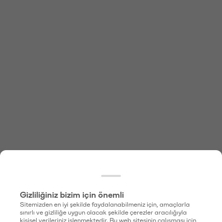
Gizliliğiniz bizim için önemli
Sitemizden en iyi şekilde faydalanabilmeniz için, amaçlarla
sınırlı ve gizliliğe uygun olacak şekilde çerezler aracılığıyla
kişisel verileriniz işlenmektedir. Bu web sitesinin çalışması için