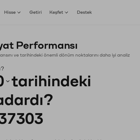
Hisse
Getiri
Keşfet
Destek
yat Performansı
rmansını ve tarihindeki önemli dönüm noktalarını daha iyi analiz
ı?
0
tarihindeki
kadardı?
37303