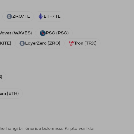
ZRO/TL
ETH/TL
aves (WAVES)
PSG (PSG)
(KITE)
LayerZero (ZRO)
Tron (TRX)
)
um (ETH)
li herhangi bir öneride bulunmaz. Kripto varlıklar