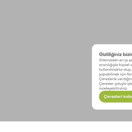
Gizliliğiniz biz
Sitemizden en iyi şe
aracılığıyla kişisel
kullanılmakta olup, 
yapabilmek için fark
Çerezlerle verdiğin
Çerezler yoluyla işl
inceleyebilirsiniz.
Çerezleri kabu