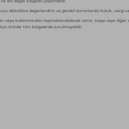
r ve ani değer kayıpları yaşanabilir.
nuzu dikkatlice değerlendirin ve gerekli durumlarda hukuk, vergi v
den veya kullanımından kaynaklanabilecek zarar, kayıp veya diğer 
Bazı ürünler tüm bölgelerde sunulmayabilir.