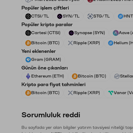
Popüler işlem çiftleri
CTSI/TL
SYN/TL
STG/TL
HNT
Popüler kripto paralar
Cartesi (CTSI)
Synapse (SYN)
Aave 
Bitcoin (BTC)
Ripple (XRP)
Helium (
Yeni eklenenler
Gram (GRAM)
Günün öne çıkanları
Ethereum (ETH)
Bitcoin (BTC)
Stella
Kripto para fiyat tahminleri
Bitcoin (BTC)
Ripple (XRP)
Vanar (
Sorumluluk reddi
Bu sayfada yer alan bilgiler yatırım tavsiyesi niteliği ta