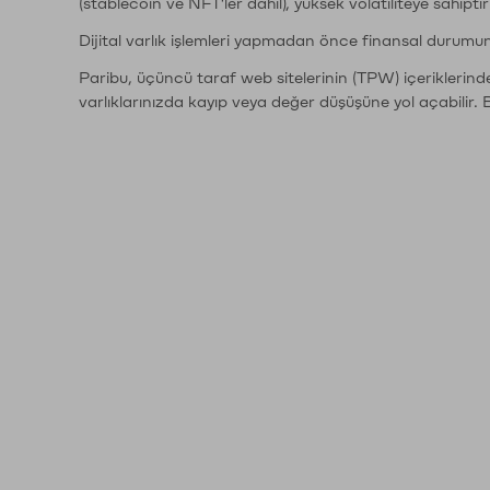
(stablecoin ve NFT'ler dahil), yüksek volatiliteye sahipti
Dijital varlık işlemleri yapmadan önce finansal durumu
Paribu, üçüncü taraf web sitelerinin (TPW) içeriklerin
varlıklarınızda kayıp veya değer düşüşüne yol açabilir. 