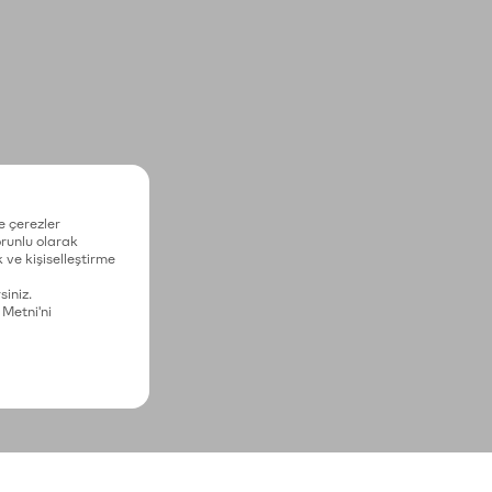
e çerezler
zorunlu olarak
 ve kişiselleştirme
siniz.
 Metni'ni