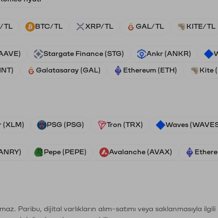
/TL
BTC/TL
XRP/TL
GAL/TL
KITE/TL
(AAVE)
Stargate Finance (STG)
Ankr (ANKR)
W
HNT)
Galatasaray (GAL)
Ethereum (ETH)
Kite 
r (XLM)
PSG (PSG)
Tron (TRX)
Waves (WAVES
VANRY)
Pepe (PEPE)
Avalanche (AVAX)
Ethere
şımaz. Paribu, dijital varlıkların alım-satımı veya saklanmasıyla ilgi