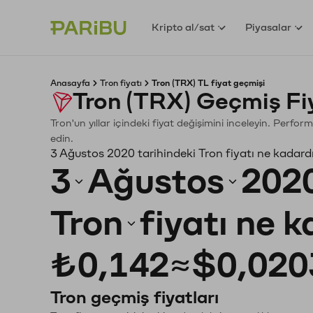
Kripto al/sat
Piyasalar
Anasayfa
Tron fiyatı
Tron (TRX) TL fiyat geçmişi
Tron (TRX) Geçmiş Fi
Tron'un yıllar içindeki fiyat değişimini inceleyin. Perfo
edin.
3 Ağustos 2020 tarihindeki Tron fiyatı ne kadard
3
Ağustos
202
Tron
fiyatı ne 
₺0,142
≈
$0,020
Tron geçmiş fiyatları