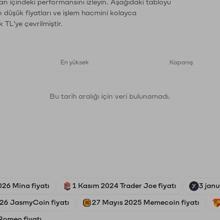
an içindeki performansını izleyin. Aşağıdaki tabloyu
n düşük fiyatları ve işlem hacmini kolayca
 TL'ye çevrilmiştir.
En yüksek
Kapanış
Bu tarih aralığı için veri bulunamadı.
026 Mina fiyatı
1 Kasım 2024 Trader Joe fiyatı
3 janu
26 JasmyCoin fiyatı
27 Mayıs 2025 Memecoin fiyatı
Romeo fiyatı