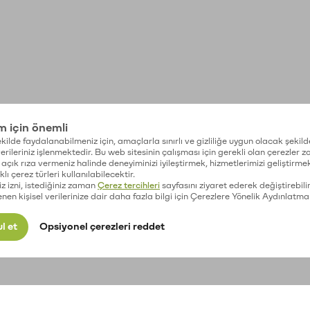
im için önemli
kilde faydalanabilmeniz için, amaçlarla sınırlı ve gizliliğe uygun olacak şekild
 verileriniz işlenmektedir. Bu web sitesinin çalışması için gerekli olan çerezler 
açık rıza vermeniz halinde deneyiminizi iyileştirmek, hizmetlerimizi geliştirmek
lı çerez türleri kullanılabilecektir.
iz izni, istediğiniz zaman
Çerez tercihleri
sayfasını ziyaret ederek değiştirebilir
enen kişisel verilerinize dair daha fazla bilgi için Çerezlere Yönelik Aydınlatma
l et
Opsiyonel çerezleri reddet