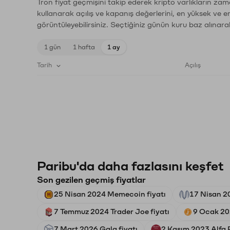
Tron fiyat geçmişini takip ederek kripto varlıkların zam
kullanarak açılış ve kapanış değerlerini, en yüksek ve e
görüntüleyebilirsiniz. Seçtiğiniz günün kuru baz alınarak
1 gün
1 hafta
1 ay
Tarih
Açılış
Paribu'da daha fazlasını keşfet
Son gezilen geçmiş fiyatlar
25 Nisan 2024 Memecoin fiyatı
17 Nisan 2
7 Temmuz 2024 Trader Joe fiyatı
9 Ocak 20
7 Mart 2026 Gala fiyatı
2 Kasım 2023 Alfa 