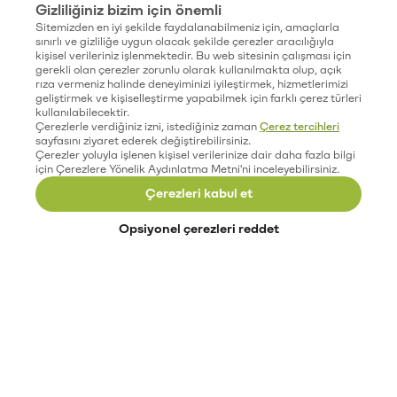
Gizliliğiniz bizim için önemli
Sitemizden en iyi şekilde faydalanabilmeniz için, amaçlarla
sınırlı ve gizliliğe uygun olacak şekilde çerezler aracılığıyla
kişisel verileriniz işlenmektedir. Bu web sitesinin çalışması için
gerekli olan çerezler zorunlu olarak kullanılmakta olup, açık
rıza vermeniz halinde deneyiminizi iyileştirmek, hizmetlerimizi
geliştirmek ve kişiselleştirme yapabilmek için farklı çerez türleri
kullanılabilecektir.
Çerezlerle verdiğiniz izni, istediğiniz zaman
Çerez tercihleri
sayfasını ziyaret ederek değiştirebilirsiniz.
Çerezler yoluyla işlenen kişisel verilerinize dair daha fazla bilgi
için Çerezlere Yönelik Aydınlatma Metni'ni inceleyebilirsiniz.
Çerezleri kabul et
Opsiyonel çerezleri reddet
Paribu’yu keşfet
Eğitimler
Etkinlikler