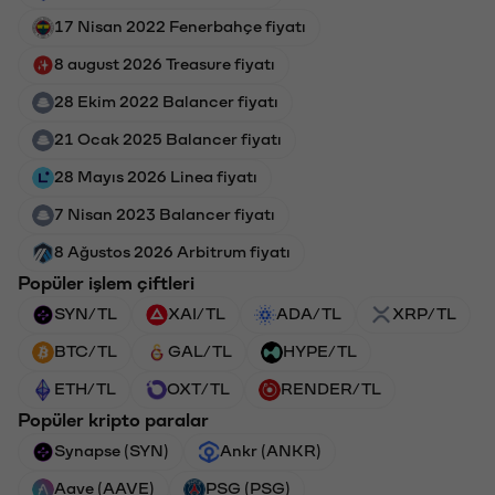
17 Nisan 2022 Fenerbahçe fiyatı
8 august 2026 Treasure fiyatı
28 Ekim 2022 Balancer fiyatı
21 Ocak 2025 Balancer fiyatı
28 Mayıs 2026 Linea fiyatı
7 Nisan 2023 Balancer fiyatı
8 Ağustos 2026 Arbitrum fiyatı
Popüler işlem çiftleri
SYN/TL
XAI/TL
ADA/TL
XRP/TL
BTC/TL
GAL/TL
HYPE/TL
ETH/TL
OXT/TL
RENDER/TL
Popüler kripto paralar
Synapse (SYN)
Ankr (ANKR)
Aave (AAVE)
PSG (PSG)