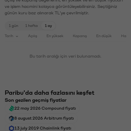
ve işlem hacmini kolayca görüntüleyebilirsiniz. Seçtiğiniz
günün kuru baz alınarak TL'ye çevrilmiştir.
1 gün
1 hafta
1 ay
Tarih
Açılış
En yüksek
Kapanış
En düşük
Haci
Bu tarih aralığı için veri bulunamadı.
Paribu'da daha fazlasını keşfet
Son gezilen geçmiş fiyatlar
22 may 2026 Compound fiyatı
8 august 2026 Arbitrum fiyatı
13 july 2019 Chainlink fiyatı