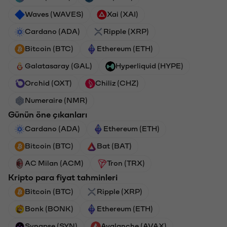
Waves (WAVES)
Xai (XAI)
Cardano (ADA)
Ripple (XRP)
Bitcoin (BTC)
Ethereum (ETH)
Galatasaray (GAL)
Hyperliquid (HYPE)
Orchid (OXT)
Chiliz (CHZ)
Numeraire (NMR)
Günün öne çıkanları
Cardano (ADA)
Ethereum (ETH)
Bitcoin (BTC)
Bat (BAT)
AC Milan (ACM)
Tron (TRX)
Kripto para fiyat tahminleri
Bitcoin (BTC)
Ripple (XRP)
Bonk (BONK)
Ethereum (ETH)
Synapse (SYN)
Avalanche (AVAX)