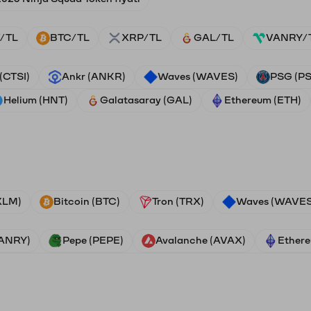
/TL
BTC/TL
XRP/TL
GAL/TL
VANRY/
 (CTSI)
Ankr (ANKR)
Waves (WAVES)
PSG (P
Helium (HNT)
Galatasaray (GAL)
Ethereum (ETH)
(XLM)
Bitcoin (BTC)
Tron (TRX)
Waves (WAVES
VANRY)
Pepe (PEPE)
Avalanche (AVAX)
Ethere