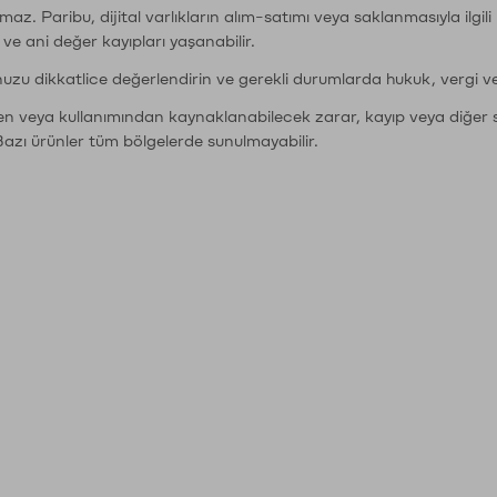
şımaz. Paribu, dijital varlıkların alım-satımı veya saklanmasıyla ilgi
r ve ani değer kayıpları yaşanabilir.
nuzu dikkatlice değerlendirin ve gerekli durumlarda hukuk, vergi v
den veya kullanımından kaynaklanabilecek zarar, kayıp veya diğer 
Bazı ürünler tüm bölgelerde sunulmayabilir.