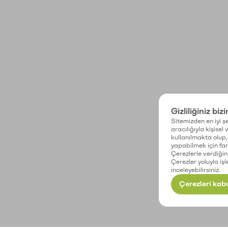
Gizliliğiniz biz
Sitemizden en iyi şe
aracılığıyla kişisel
kullanılmakta olup, 
yapabilmek için fark
Çerezlerle verdiğin
Çerezler yoluyla işl
inceleyebilirsiniz.
Çerezleri kabu