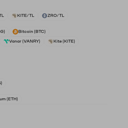
TL
KITE/TL
ZRO/TL
SG)
Bitcoin (BTC)
Vanar (VANRY)
Kite (KITE)
)
um (ETH)