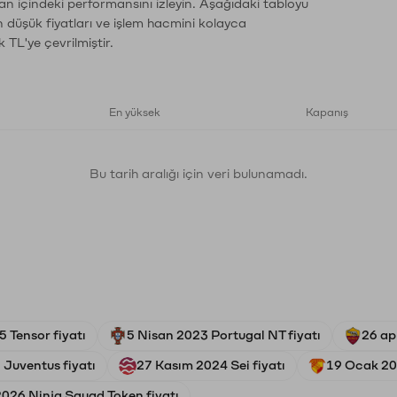
an içindeki performansını izleyin. Aşağıdaki tabloyu
n düşük fiyatları ve işlem hacmini kolayca
 TL'ye çevrilmiştir.
En yüksek
Kapanış
Bu tarih aralığı için veri bulunamadı.
 Tensor fiyatı
5 Nisan 2023 Portugal NT fiyatı
26 ap
 Juventus fiyatı
27 Kasım 2024 Sei fiyatı
19 Ocak 20
026 Ninja Squad Token fiyatı