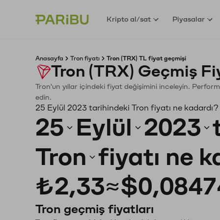
Kripto al/sat
Piyasalar
Anasayfa
Tron fiyatı
Tron (TRX) TL fiyat geçmişi
Tron (TRX) Geçmiş Fi
Tron'un yıllar içindeki fiyat değişimini inceleyin. Perfo
edin.
25 Eylül 2023 tarihindeki Tron fiyatı ne kadardı?
25
Eylül
2023
Tron
fiyatı ne 
₺2,33
≈
$0,0847
Tron geçmiş fiyatları