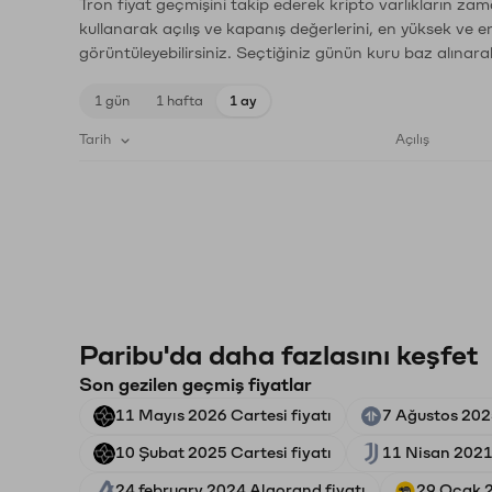
Tron fiyat geçmişini takip ederek kripto varlıkların zam
kullanarak açılış ve kapanış değerlerini, en yüksek ve e
görüntüleyebilirsiniz. Seçtiğiniz günün kuru baz alınarak
1 gün
1 hafta
1 ay
Tarih
Açılış
Paribu'da daha fazlasını keşfet
Son gezilen geçmiş fiyatlar
11 Mayıs 2026 Cartesi fiyatı
7 Ağustos 2025
10 Şubat 2025 Cartesi fiyatı
11 Nisan 2021
24 february 2024 Algorand fiyatı
29 Ocak 2