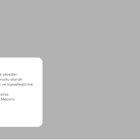
e çerezler
zorunlu olarak
 ve kişiselleştirme
siniz.
 Metni'ni