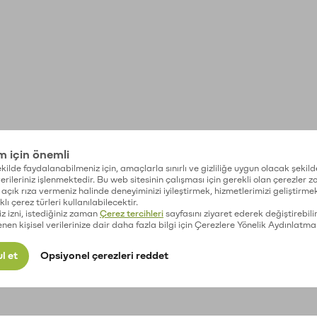
im için önemli
kilde faydalanabilmeniz için, amaçlarla sınırlı ve gizliliğe uygun olacak şekild
 verileriniz işlenmektedir. Bu web sitesinin çalışması için gerekli olan çerezler 
açık rıza vermeniz halinde deneyiminizi iyileştirmek, hizmetlerimizi geliştirmek
lı çerez türleri kullanılabilecektir.
iz izni, istediğiniz zaman
Çerez tercihleri
sayfasını ziyaret ederek değiştirebilir
enen kişisel verilerinize dair daha fazla bilgi için Çerezlere Yönelik Aydınlatma
l et
Opsiyonel çerezleri reddet