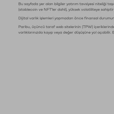
Bu sayfada yer alan bilgiler yatırım tavsiyesi niteliği ta
(stablecoin ve NFT'ler dahil), yüksek volatiliteye sahipti
Dijital varlık işlemleri yapmadan önce finansal durumu
Paribu, üçüncü taraf web sitelerinin (TPW) içeriklerin
varlıklarınızda kayıp veya değer düşüşüne yol açabilir. 