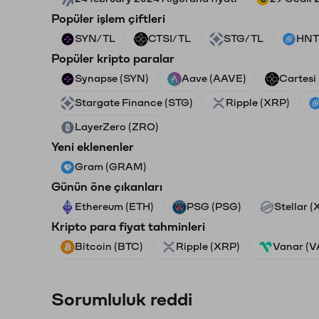
Popüler işlem çiftleri
SYN/TL
CTSI/TL
STG/TL
HNT
Popüler kripto paralar
Synapse (SYN)
Aave (AAVE)
Cartesi
Stargate Finance (STG)
Ripple (XRP)
LayerZero (ZRO)
Yeni eklenenler
Gram (GRAM)
Günün öne çıkanları
Ethereum (ETH)
PSG (PSG)
Stellar 
Kripto para fiyat tahminleri
Bitcoin (BTC)
Ripple (XRP)
Vanar (
Sorumluluk reddi