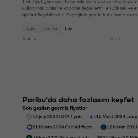
Tron fiyat geçmişini takip ederek kripto varlıkların zam
kullanarak açılış ve kapanış değerlerini, en yüksek ve e
görüntüleyebilirsiniz. Seçtiğiniz günün kuru baz alınarak
1 gün
1 hafta
1 ay
Tarih
Açılış
Paribu'da daha fazlasını keşfet
Son gezilen geçmiş fiyatlar
13 july 2022 IOTA fiyatı
15 Mart 2024 Loopr
21 Kasım 2024 Orchid fiyatı
12 Nisan 2021
5 Ekim 2025 Solayer fiyatı
11 Nisan 2026 Fl