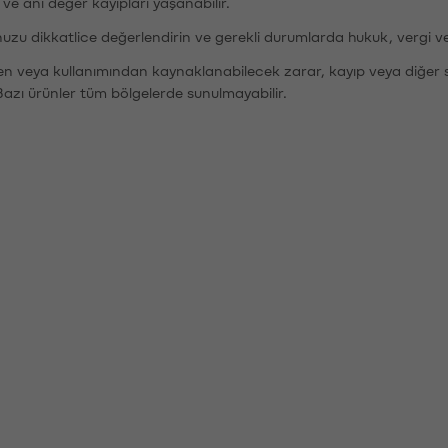
r ve ani değer kayıpları yaşanabilir.
nuzu dikkatlice değerlendirin ve gerekli durumlarda hukuk, vergi v
den veya kullanımından kaynaklanabilecek zarar, kayıp veya diğer 
Bazı ürünler tüm bölgelerde sunulmayabilir.