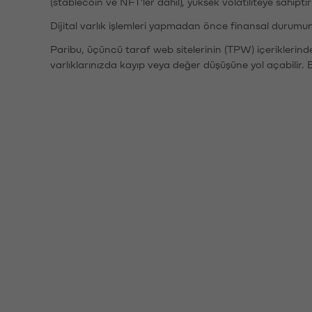
(stablecoin ve NFT'ler dahil), yüksek volatiliteye sahipti
Dijital varlık işlemleri yapmadan önce finansal durumu
Paribu, üçüncü taraf web sitelerinin (TPW) içeriklerin
varlıklarınızda kayıp veya değer düşüşüne yol açabilir. 