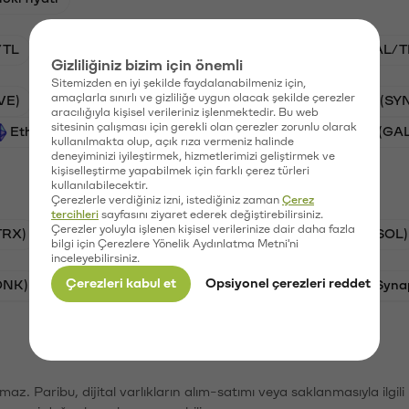
/TL
STG/TL
BTC/TL
VANRY/TL
GAL/T
Gizliliğiniz bizim için önemli
Sitemizden en iyi şekilde faydalanabilmeniz için,
amaçlarla sınırlı ve gizliliğe uygun olacak şekilde çerezler
VE)
PSG (PSG)
Waves (WAVES)
Synapse (SY
aracılığıyla kişisel verileriniz işlenmektedir. Bu web
sitesinin çalışması için gerekli olan çerezler zorunlu olarak
Ethereum (ETH)
Vanar (VANRY)
Galatasaray (GA
kullanılmakta olup, açık rıza vermeniz halinde
deneyiminizi iyileştirmek, hizmetlerimizi geliştirmek ve
kişiselleştirme yapabilmek için farklı çerez türleri
kullanılabilecektir.
Çerezlerle verdiğiniz izni, istediğiniz zaman
Çerez
tercihleri
sayfasını ziyaret ederek değiştirebilirsiniz.
Çerezler yoluyla işlenen kişisel verilerinize dair daha fazla
TRX)
Bitcoin (BTC)
Ripple (XRP)
Solana (SOL)
bilgi için Çerezlere Yönelik Aydınlatma Metni'ni
inceleyebilirsiniz.
Çerezleri kabul et
Opsiyonel çerezleri reddet
ONK)
Ethereum (ETH)
Avalanche (AVAX)
Syna
şımaz. Paribu, dijital varlıkların alım-satımı veya saklanmasıyla ilgi