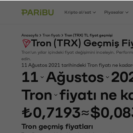
Kripto al/sat
Piyasalar
Anasayfa
Tron fiyatı
Tron (TRX) TL fiyat geçmişi
Tron (TRX) Geçmiş Fi
Tron'un yıllar içindeki fiyat değişimini inceleyin. Perfo
edin.
11 Ağustos 2021 tarihindeki Tron fiyatı ne kadar
11
Ağustos
20
Tron
fiyatı ne 
₺0,7193
≈
$0,08
Tron geçmiş fiyatları