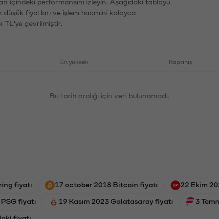
an içindeki performansını izleyin. Aşağıdaki tabloyu
n düşük fiyatları ve işlem hacmini kolayca
 TL'ye çevrilmiştir.
En yüksek
Kapanış
Bu tarih aralığı için veri bulunamadı.
ing fiyatı
17 october 2018 Bitcoin fiyatı
22 Ekim 20
 PSG fiyatı
19 Kasım 2023 Galatasaray fiyatı
3 Temm
oki fiyatı