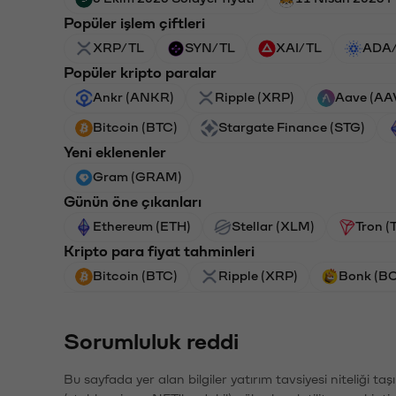
Popüler işlem çiftleri
XRP/TL
SYN/TL
XAI/TL
ADA
Popüler kripto paralar
Ankr (ANKR)
Ripple (XRP)
Aave (AA
Bitcoin (BTC)
Stargate Finance (STG)
Yeni eklenenler
Gram (GRAM)
Günün öne çıkanları
Ethereum (ETH)
Stellar (XLM)
Tron (
Kripto para fiyat tahminleri
Bitcoin (BTC)
Ripple (XRP)
Bonk (B
Sorumluluk reddi
Bu sayfada yer alan bilgiler yatırım tavsiyesi niteliği ta