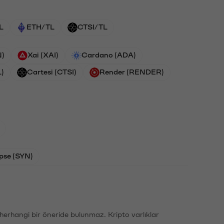
L
ETH/TL
CTSI/TL
N)
Xai (XAI)
Cardano (ADA)
L)
Cartesi (CTSI)
Render (RENDER)
pse (SYN)
li herhangi bir öneride bulunmaz. Kripto varlıklar