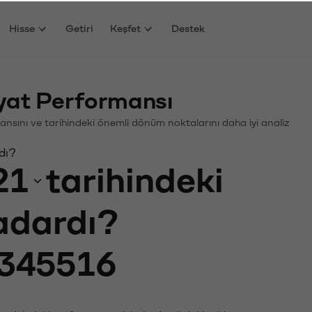
Hisse
Getiri
Keşfet
Destek
yat Performansı
rmansını ve tarihindeki önemli dönüm noktalarını daha iyi analiz
dı?
21
tarihindeki
kadardı?
345516