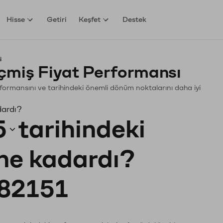
Hisse
Getiri
Keşfet
Destek
i
çmiş Fiyat Performansı
Performansını ve tarihindeki önemli dönüm noktalarını daha iyi
dardı?
5
tarihindeki
 ne kadardı?
82151