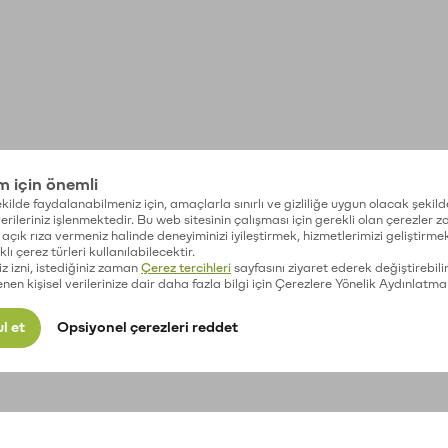
im için önemli
kilde faydalanabilmeniz için, amaçlarla sınırlı ve gizliliğe uygun olacak şekild
 verileriniz işlenmektedir. Bu web sitesinin çalışması için gerekli olan çerezler 
açık rıza vermeniz halinde deneyiminizi iyileştirmek, hizmetlerimizi geliştirmek
lı çerez türleri kullanılabilecektir.
iz izni, istediğiniz zaman
Çerez tercihleri
sayfasını ziyaret ederek değiştirebilir
enen kişisel verilerinize dair daha fazla bilgi için Çerezlere Yönelik Aydınlatma
l et
Opsiyonel çerezleri reddet