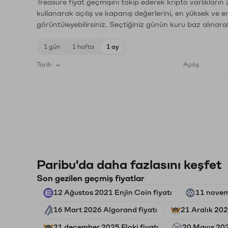
Treasure fiyat geçmişini takip ederek kripto varlıkların
kullanarak açılış ve kapanış değerlerini, en yüksek ve e
görüntüleyebilirsiniz. Seçtiğiniz günün kuru baz alınarak
1 gün
1 hafta
1 ay
Tarih
Açılış
Paribu'da daha fazlasını keşfet
Son gezilen geçmiş fiyatlar
12 Ağustos 2021 Enjin Coin fiyatı
11 novemb
16 Mart 2026 Algorand fiyatı
21 Aralık 2025
21 december 2025 Floki fiyatı
20 Mayıs 202