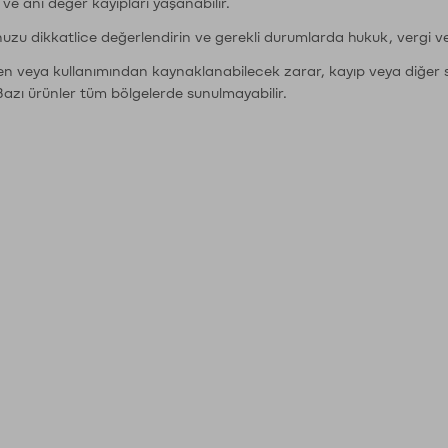
r ve ani değer kayıpları yaşanabilir.
nuzu dikkatlice değerlendirin ve gerekli durumlarda hukuk, vergi v
den veya kullanımından kaynaklanabilecek zarar, kayıp veya diğer 
Bazı ürünler tüm bölgelerde sunulmayabilir.