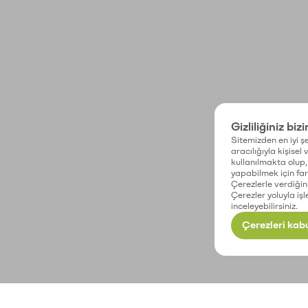
Gizliliğiniz biz
Sitemizden en iyi şe
aracılığıyla kişisel
kullanılmakta olup, 
yapabilmek için fark
Çerezlerle verdiğin
Çerezler yoluyla işl
inceleyebilirsiniz.
Çerezleri kabu