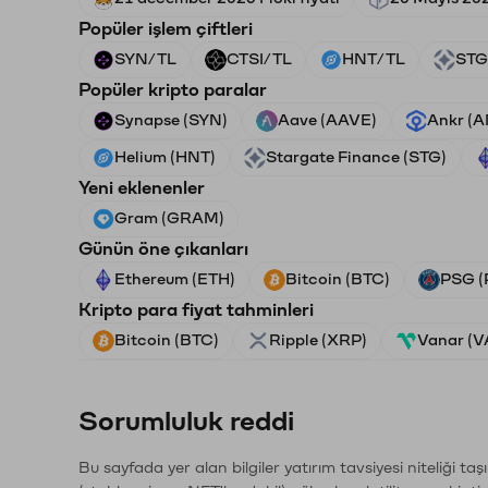
Popüler işlem çiftleri
SYN/TL
CTSI/TL
HNT/TL
STG
Popüler kripto paralar
Synapse (SYN)
Aave (AAVE)
Ankr (
Helium (HNT)
Stargate Finance (STG)
Yeni eklenenler
Gram (GRAM)
Günün öne çıkanları
Ethereum (ETH)
Bitcoin (BTC)
PSG (
Kripto para fiyat tahminleri
Bitcoin (BTC)
Ripple (XRP)
Vanar (
Sorumluluk reddi
Bu sayfada yer alan bilgiler yatırım tavsiyesi niteliği ta