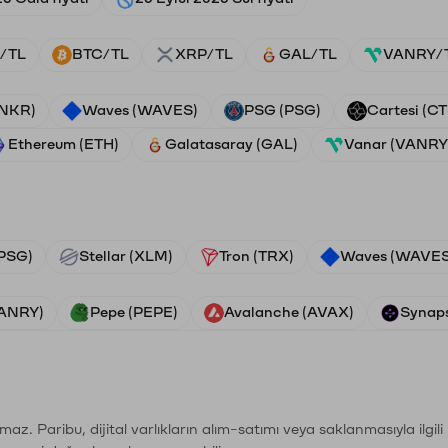
/TL
BTC/TL
XRP/TL
GAL/TL
VANRY/
ANKR)
Waves (WAVES)
PSG (PSG)
Cartesi (CT
Ethereum (ETH)
Galatasaray (GAL)
Vanar (VANRY
PSG)
Stellar (XLM)
Tron (TRX)
Waves (WAVES
VANRY)
Pepe (PEPE)
Avalanche (AVAX)
Synaps
şımaz. Paribu, dijital varlıkların alım-satımı veya saklanmasıyla ilgi