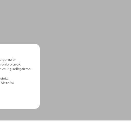
e çerezler
zorunlu olarak
 ve kişiselleştirme
siniz.
 Metni'ni