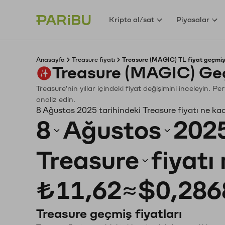
Kripto al/sat
Piyasalar
Anasayfa
Treasure fiyatı
Treasure (MAGIC) TL fiyat geçmiş
Treasure (MAGIC) Ge
Treasure'nin yıllar içindeki fiyat değişimini inceleyin. 
analiz edin.
8 Ağustos 2025 tarihindeki Treasure fiyatı ne ka
8
Ağustos
202
Treasure
fiyatı
₺11,62
≈
$0,286
Treasure geçmiş fiyatları