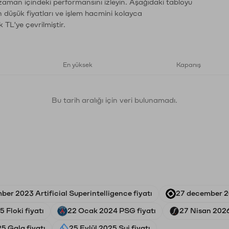
 zaman içindeki performansını izleyin. Aşağıdaki tabloyu
n düşük fiyatları ve işlem hacmini kolayca
 TL'ye çevrilmiştir.
En yüksek
Kapanış
Bu tarih aralığı için veri bulunamadı.
er 2023 Artificial Superintelligence fiyatı
27 december 2
 Floki fiyatı
22 Ocak 2024 PSG fiyatı
27 Nisan 2026
5 Gala fiyatı
25 Eylül 2025 Sui fiyatı