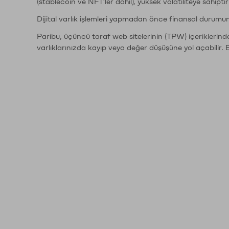
(stablecoin ve NFT'ler dahil), yüksek volatiliteye sahipti
Dijital varlık işlemleri yapmadan önce finansal durumu
Paribu, üçüncü taraf web sitelerinin (TPW) içeriklerin
varlıklarınızda kayıp veya değer düşüşüne yol açabilir. 