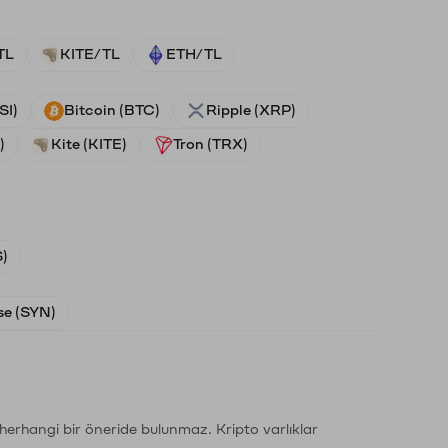
TL
KITE/TL
ETH/TL
SI)
Bitcoin (BTC)
Ripple (XRP)
)
Kite (KITE)
Tron (TRX)
)
e (SYN)
li herhangi bir öneride bulunmaz. Kripto varlıklar