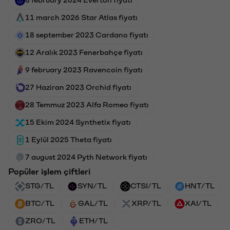
8 february 2024 Everton fiyatı
11 march 2026 Star Atlas fiyatı
18 september 2023 Cardano fiyatı
12 Aralık 2023 Fenerbahçe fiyatı
9 february 2023 Ravencoin fiyatı
27 Haziran 2023 Orchid fiyatı
28 Temmuz 2023 Alfa Romeo fiyatı
15 Ekim 2024 Synthetix fiyatı
1 Eylül 2025 Theta fiyatı
7 august 2024 Pyth Network fiyatı
Popüler işlem çiftleri
STG/TL
SYN/TL
CTSI/TL
HNT/TL
BTC/TL
GAL/TL
XRP/TL
XAI/TL
ZRO/TL
ETH/TL