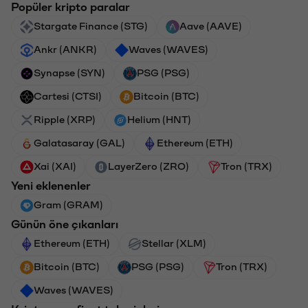
Popüler kripto paralar
Stargate Finance (STG)
Aave (AAVE)
Ankr (ANKR)
Waves (WAVES)
Synapse (SYN)
PSG (PSG)
Cartesi (CTSI)
Bitcoin (BTC)
Ripple (XRP)
Helium (HNT)
Galatasaray (GAL)
Ethereum (ETH)
Xai (XAI)
LayerZero (ZRO)
Tron (TRX)
Yeni eklenenler
Gram (GRAM)
Günün öne çıkanları
Ethereum (ETH)
Stellar (XLM)
Bitcoin (BTC)
PSG (PSG)
Tron (TRX)
Waves (WAVES)