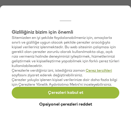
Gizliliğiniz bizim için önemli
Sitemizden en iyi şekilde faydalanabilmeniz için, amaçlarla
sınırlı ve gizliliğe uygun olacak şekilde çerezler aracılığıyla
kişisel verileriniz işlenmektedir. Bu web sitesinin çalışması için
gerekli olan çerezler zorunlu olarak kullanılmakta olup, açık
rıza vermeniz halinde deneyiminizi iyileştirmek, hizmetlerimizi
geliştirmek ve kişiselleştirme yapabilmek için farklı çerez türleri
kullanılabilecektir.
Çerezlerle verdiğiniz izni, istediğiniz zaman
Çerez tercihleri
sayfasını ziyaret ederek değiştirebilirsiniz.
Çerezler yoluyla işlenen kişisel verilerinize dair daha fazla bilgi
için Çerezlere Yönelik Aydınlatma Metni'ni inceleyebilirsiniz.
Çerezleri kabul et
Opsiyonel çerezleri reddet