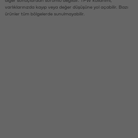
diğer sonuçlardan sorumlu değildir. TPW kullanımı,
varlıklarınızda kayıp veya değer düşüşüne yol açabilir. Bazı
ürünler tüm bölgelerde sunulmayabilir.