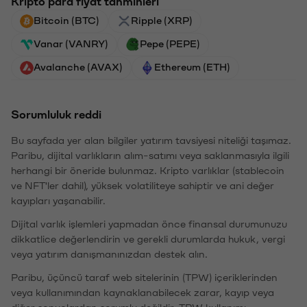
Kripto para fiyat tahminleri
Bitcoin (BTC)
Ripple (XRP)
Vanar (VANRY)
Pepe (PEPE)
Avalanche (AVAX)
Ethereum (ETH)
Sorumluluk reddi
Bu sayfada yer alan bilgiler yatırım tavsiyesi niteliği taşımaz.
Paribu, dijital varlıkların alım-satımı veya saklanmasıyla ilgili
herhangi bir öneride bulunmaz. Kripto varlıklar (stablecoin
ve NFT'ler dahil), yüksek volatiliteye sahiptir ve ani değer
kayıpları yaşanabilir.
Dijital varlık işlemleri yapmadan önce finansal durumunuzu
dikkatlice değerlendirin ve gerekli durumlarda hukuk, vergi
veya yatırım danışmanınızdan destek alın.
Paribu, üçüncü taraf web sitelerinin (TPW) içeriklerinden
veya kullanımından kaynaklanabilecek zarar, kayıp veya