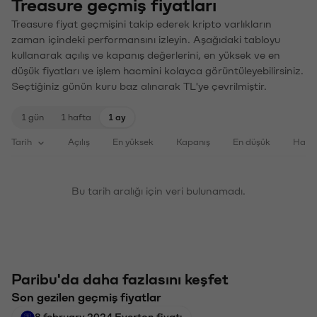
Treasure geçmiş fiyatları
Treasure fiyat geçmişini takip ederek kripto varlıkların
zaman içindeki performansını izleyin. Aşağıdaki tabloyu
kullanarak açılış ve kapanış değerlerini, en yüksek ve en
düşük fiyatları ve işlem hacmini kolayca görüntüleyebilirsiniz.
Seçtiğiniz günün kuru baz alınarak TL'ye çevrilmiştir.
1 gün
1 hafta
1 ay
Tarih
Açılış
En yüksek
Kapanış
En düşük
Haci
Bu tarih aralığı için veri bulunamadı.
Paribu'da daha fazlasını keşfet
Son gezilen geçmiş fiyatlar