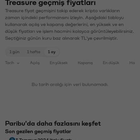
Treasure geçmiş fiyatları
Treasure fiyat geçmişini takip ederek kripto varlıkların
zaman içindeki performansını izleyin. Aşağıdaki tabloyu
kullanarak açılış ve kapanış değerlerini, en yüksek ve en
düşük fiyatları ve işlem hacmini kolayca görüntüleyebilirsiniz.
Seçtiğiniz günün kuru baz alınarak TL'ye çevrilmiştir.
1 gün
1 hafta
1 ay
Tarih
Açılış
En yüksek
Kapanış
En düşük
Haci
Bu tarih aralığı için veri bulunamadı.
Paribu'da daha fazlasını keşfet
Son gezilen geçmiş fiyatlar