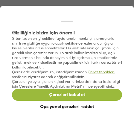
Gizliliğiniz bizim için önemli
Sitemizden en iyi şekilde faydalanabilmeniz için, amaçlarla
sınırlı ve gizliliğe uygun olacak şekilde çerezler aracılığıyla
kişisel verileriniz işlenmektedir. Bu web sitesinin çalışması için
gerekli olan çerezler zorunlu olarak kullanılmakta olup, açık
rıza vermeniz halinde deneyiminizi iyileştirmek, hizmetlerimizi
geliştirmek ve kişiselleştirme yapabilmek için farklı çerez türleri
kullanılabilecektir.
Çerezlerle verdiğiniz izni, istediğiniz zaman
Çerez tercihleri
sayfasını ziyaret ederek değiştirebilirsiniz.
Çerezler yoluyla işlenen kişisel verilerinize dair daha fazla bilgi
için Çerezlere Yönelik Aydınlatma Metni'ni inceleyebilirsiniz.
Çerezleri kabul et
Opsiyonel çerezleri reddet