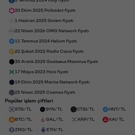
3 Temmuz 2024 Italy fiyatı
20 Ekim 2025 Polkadot fiyatı
1 Haziran 2025 Golem fiyatı
22 Nisan 2026 OMG Network fiyatı
11 Temmuz 2024 Helium fiyatı
22 Şubat 2022 Radio Caca fiyatı
30 Aralık 2025 Goatseus Maximus fiyatı
17 Mayıs 2023 Holo fiyatı
19 Ekim 2025 Manta Network fiyatı
25 Nisan 2025 Cosmos fiyatı
Popüler işlem çiftleri
STG/TL
SYN/TL
CTSI/TL
HNT/TL
BTC/TL
GAL/TL
XRP/TL
XAI/TL
ZRO/TL
ETH/TL