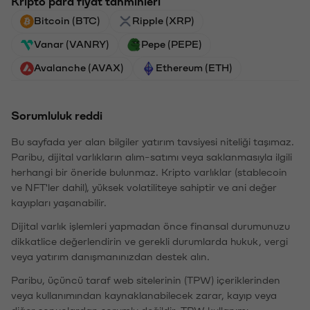
Kripto para fiyat tahminleri
Bitcoin (BTC)
Ripple (XRP)
Vanar (VANRY)
Pepe (PEPE)
Avalanche (AVAX)
Ethereum (ETH)
Sorumluluk reddi
Bu sayfada yer alan bilgiler yatırım tavsiyesi niteliği taşımaz.
Paribu, dijital varlıkların alım-satımı veya saklanmasıyla ilgili
herhangi bir öneride bulunmaz. Kripto varlıklar (stablecoin
ve NFT'ler dahil), yüksek volatiliteye sahiptir ve ani değer
kayıpları yaşanabilir.
Dijital varlık işlemleri yapmadan önce finansal durumunuzu
dikkatlice değerlendirin ve gerekli durumlarda hukuk, vergi
veya yatırım danışmanınızdan destek alın.
Paribu, üçüncü taraf web sitelerinin (TPW) içeriklerinden
veya kullanımından kaynaklanabilecek zarar, kayıp veya