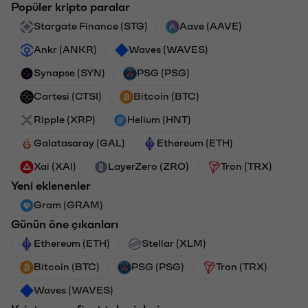
Popüler kripto paralar
Stargate Finance (STG)
Aave (AAVE)
Ankr (ANKR)
Waves (WAVES)
Synapse (SYN)
PSG (PSG)
Cartesi (CTSI)
Bitcoin (BTC)
Ripple (XRP)
Helium (HNT)
Galatasaray (GAL)
Ethereum (ETH)
Xai (XAI)
LayerZero (ZRO)
Tron (TRX)
Yeni eklenenler
Gram (GRAM)
Günün öne çıkanları
Ethereum (ETH)
Stellar (XLM)
Bitcoin (BTC)
PSG (PSG)
Tron (TRX)
Waves (WAVES)