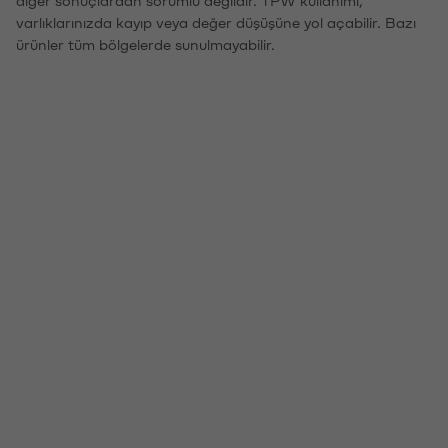
diğer sonuçlardan sorumlu değildir. TPW kullanımı,
varlıklarınızda kayıp veya değer düşüşüne yol açabilir. Bazı
ürünler tüm bölgelerde sunulmayabilir.