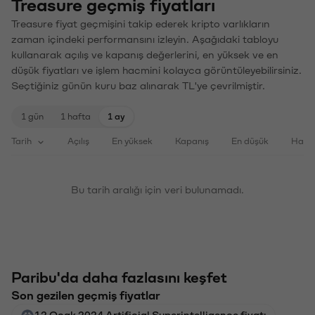
Treasure geçmiş fiyatları
Treasure fiyat geçmişini takip ederek kripto varlıkların
zaman içindeki performansını izleyin. Aşağıdaki tabloyu
kullanarak açılış ve kapanış değerlerini, en yüksek ve en
düşük fiyatları ve işlem hacmini kolayca görüntüleyebilirsiniz.
Seçtiğiniz günün kuru baz alınarak TL'ye çevrilmiştir.
1 gün
1 hafta
1 ay
Tarih
Açılış
En yüksek
Kapanış
En düşük
Haci
Bu tarih aralığı için veri bulunamadı.
Paribu'da daha fazlasını keşfet
Son gezilen geçmiş fiyatlar