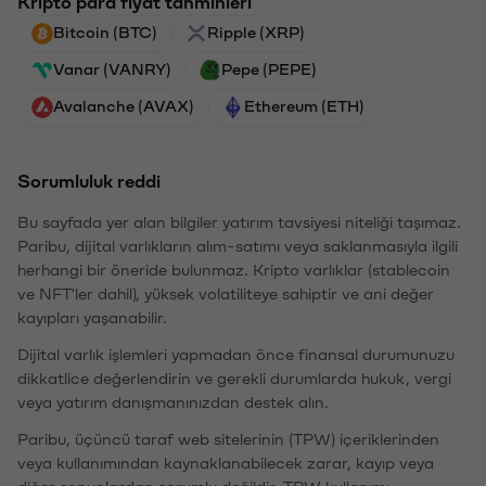
Kripto para fiyat tahminleri
Bitcoin (BTC)
Ripple (XRP)
Vanar (VANRY)
Pepe (PEPE)
Avalanche (AVAX)
Ethereum (ETH)
Sorumluluk reddi
Bu sayfada yer alan bilgiler yatırım tavsiyesi niteliği taşımaz.
Paribu, dijital varlıkların alım-satımı veya saklanmasıyla ilgili
herhangi bir öneride bulunmaz. Kripto varlıklar (stablecoin
ve NFT'ler dahil), yüksek volatiliteye sahiptir ve ani değer
kayıpları yaşanabilir.
Dijital varlık işlemleri yapmadan önce finansal durumunuzu
dikkatlice değerlendirin ve gerekli durumlarda hukuk, vergi
veya yatırım danışmanınızdan destek alın.
Paribu, üçüncü taraf web sitelerinin (TPW) içeriklerinden
veya kullanımından kaynaklanabilecek zarar, kayıp veya