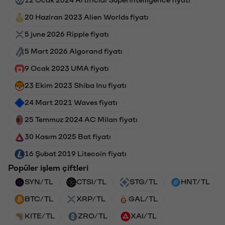
12 Ocak 2024 Artificial Superintelligence fiyatı
20 Haziran 2023 Alien Worlds fiyatı
5 june 2026 Ripple fiyatı
5 Mart 2026 Algorand fiyatı
9 Ocak 2023 UMA fiyatı
23 Ekim 2023 Shiba Inu fiyatı
24 Mart 2021 Waves fiyatı
25 Temmuz 2024 AC Milan fiyatı
30 Kasım 2025 Bat fiyatı
16 Şubat 2019 Litecoin fiyatı
Popüler işlem çiftleri
SYN/TL
CTSI/TL
STG/TL
HNT/TL
BTC/TL
XRP/TL
GAL/TL
KITE/TL
ZRO/TL
XAI/TL