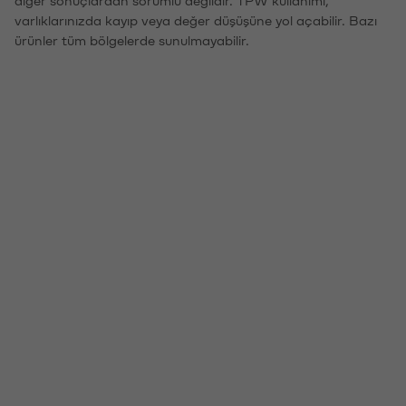
diğer sonuçlardan sorumlu değildir. TPW kullanımı,
varlıklarınızda kayıp veya değer düşüşüne yol açabilir. Bazı
ürünler tüm bölgelerde sunulmayabilir.