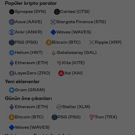
Popüler kripto paralar
Synapse (SYN)
Cartesi (CTSI)
Aave (AAVE)
Stargate Finance (STG)
Ankr (ANKR)
Waves (WAVES)
PSG (PSG)
Bitcoin (BTC)
Ripple (XRP)
Helium (HNT)
Galatasaray (GAL)
Ethereum (ETH)
Kite (KITE)
LayerZero (ZRO)
Xai (XAI)
Yeni eklenenler
Gram (GRAM)
Günün öne çıkanları
Ethereum (ETH)
Stellar (XLM)
Bitcoin (BTC)
PSG (PSG)
Tron (TRX)
Waves (WAVES)