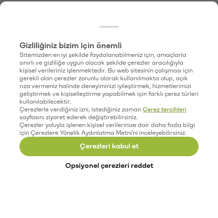
Gizliliğiniz bizim için önemli
Sitemizden en iyi şekilde faydalanabilmeniz için, amaçlarla
sınırlı ve gizliliğe uygun olacak şekilde çerezler aracılığıyla
kişisel verileriniz işlenmektedir. Bu web sitesinin çalışması için
gerekli olan çerezler zorunlu olarak kullanılmakta olup, açık
rıza vermeniz halinde deneyiminizi iyileştirmek, hizmetlerimizi
geliştirmek ve kişiselleştirme yapabilmek için farklı çerez türleri
kullanılabilecektir.
Çerezlerle verdiğiniz izni, istediğiniz zaman
Çerez tercihleri
sayfasını ziyaret ederek değiştirebilirsiniz.
Çerezler yoluyla işlenen kişisel verilerinize dair daha fazla bilgi
için Çerezlere Yönelik Aydınlatma Metni'ni inceleyebilirsiniz.
Çerezleri kabul et
Opsiyonel çerezleri reddet