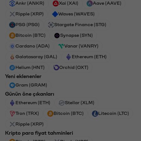
Ankr (ANKR)
Xai (XAI)
Aave (AAVE)
Ripple (XRP)
Waves (WAVES)
PSG (PSG)
Stargate Finance (STG)
Bitcoin (BTC)
Synapse (SYN)
Cardano (ADA)
Vanar (VANRY)
Galatasaray (GAL)
Ethereum (ETH)
Helium (HNT)
Orchid (OXT)
Yeni eklenenler
Gram (GRAM)
Günün öne çıkanları
Ethereum (ETH)
Stellar (XLM)
Tron (TRX)
Bitcoin (BTC)
Litecoin (LTC)
Ripple (XRP)
Kripto para fiyat tahminleri