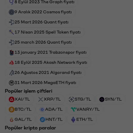
8 Eylül 2023 The Graph fiyatı
9 Aralık 2022 Cosmos fiyatı
25 Mart 2026 Quant fiyatı
17 Nisan 2025 Spell Token fiyatı
25 march 2026 Quant fiyatı
13 january 2021 Trabzonspor fiyatı
18 Eylül 2025 Akash Network fiyatı
26 Ağustos 2021 Algorand fiyatı
31 Mart 2026 MegaETH fiyatı
Popüler işlem çiftleri
XAI/TL
XRP/TL
STG/TL
SYN/TL
BTC/TL
ADA/TL
VANRY/TL
GAL/TL
HNT/TL
ETH/TL
Popüler kripto paralar