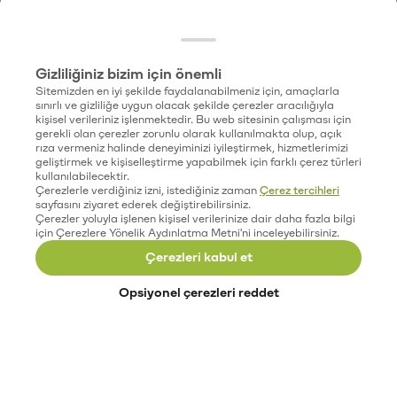
Gizliliğiniz bizim için önemli
Sitemizden en iyi şekilde faydalanabilmeniz için, amaçlarla
sınırlı ve gizliliğe uygun olacak şekilde çerezler aracılığıyla
kişisel verileriniz işlenmektedir. Bu web sitesinin çalışması için
gerekli olan çerezler zorunlu olarak kullanılmakta olup, açık
rıza vermeniz halinde deneyiminizi iyileştirmek, hizmetlerimizi
geliştirmek ve kişiselleştirme yapabilmek için farklı çerez türleri
kullanılabilecektir.
Çerezlerle verdiğiniz izni, istediğiniz zaman
Çerez tercihleri
sayfasını ziyaret ederek değiştirebilirsiniz.
Çerezler yoluyla işlenen kişisel verilerinize dair daha fazla bilgi
için Çerezlere Yönelik Aydınlatma Metni'ni inceleyebilirsiniz.
Çerezleri kabul et
Opsiyonel çerezleri reddet