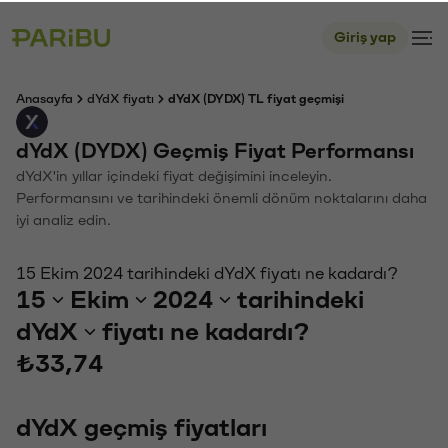
Giriş yap
Anasayfa
dYdX fiyatı
dYdX (DYDX) TL fiyat geçmişi
dYdX (DYDX) Geçmiş Fiyat Performansı
dYdX'in yıllar içindeki fiyat değişimini inceleyin.
Performansını ve tarihindeki önemli dönüm noktalarını daha
iyi analiz edin.
15 Ekim 2024 tarihindeki dYdX fiyatı ne kadardı?
15
Ekim
2024
tarihindeki
dYdX
fiyatı ne kadardı?
₺33,74
dYdX geçmiş fiyatları