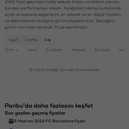
dYdX fiyat geçmişini takip ederek kripto varlıkların zaman
içindeki performansını izleyin. Aşağıdaki tabloyu kullanarak
açılış ve kapanış değerlerini, en yüksek ve en düşük fiyatları
ve işlem hacmini kolayca görüntüleyebilirsiniz. Seçtiğiniz
günün kuru baz alınarak TL'ye çevrilmiştir.
1 gün
1 hafta
1 ay
Tarih
Açılış
En yüksek
Kapanış
En düşük
Haci
Bu tarih aralığı için veri bulunamadı.
Paribu'da daha fazlasını keşfet
Son gezilen geçmiş fiyatlar
5 Haziran 2026 FC Barcelona fiyatı