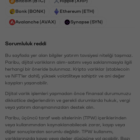
Bitcoin (BTC)
Ripple (XRP)
Bonk (BONK)
Ethereum (ETH)
Avalanche (AVAX)
Synapse (SYN)
Sorumluluk reddi
Bu sayfada yer alan bilgiler yatırım tavsiyesi niteliği taşımaz.
Paribu, dijital varlıkların alım-satımı veya saklanmasıyla ilgili
herhangi bir öneride bulunmaz. Kripto varlıklar (stablecoin
ve NFT'ler dahil), yüksek volatiliteye sahiptir ve ani değer
kayıpları yaşanabilir.
Dijital varlık işlemleri yapmadan önce finansal durumunuzu
dikkatlice değerlendirin ve gerekli durumlarda hukuk, vergi
veya yatırım danışmanınızdan destek alın.
Paribu, üçüncü taraf web sitelerinin (TPW) içeriklerinden
veya kullanımından kaynaklanabilecek zarar, kayıp veya
diğer sonuçlardan sorumlu değildir. TPW kullanımı,
varlıklarınızda kayıp veya değer düşüşüne yol açabilir. Bazı