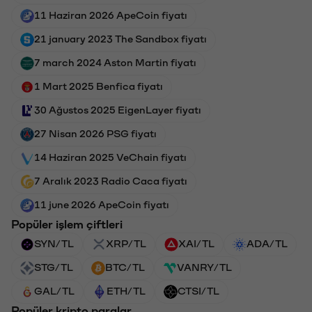
11 Haziran 2026 ApeCoin fiyatı
21 january 2023 The Sandbox fiyatı
7 march 2024 Aston Martin fiyatı
1 Mart 2025 Benfica fiyatı
30 Ağustos 2025 EigenLayer fiyatı
27 Nisan 2026 PSG fiyatı
14 Haziran 2025 VeChain fiyatı
7 Aralık 2023 Radio Caca fiyatı
11 june 2026 ApeCoin fiyatı
Popüler işlem çiftleri
SYN/TL
XRP/TL
XAI/TL
ADA/TL
STG/TL
BTC/TL
VANRY/TL
GAL/TL
ETH/TL
CTSI/TL
Popüler kripto paralar