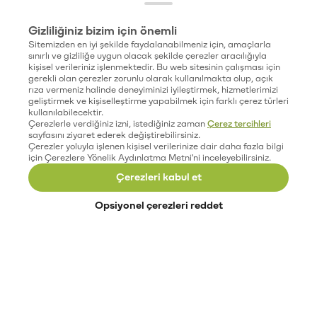
Gizliliğiniz bizim için önemli
Sitemizden en iyi şekilde faydalanabilmeniz için, amaçlarla
sınırlı ve gizliliğe uygun olacak şekilde çerezler aracılığıyla
kişisel verileriniz işlenmektedir. Bu web sitesinin çalışması için
gerekli olan çerezler zorunlu olarak kullanılmakta olup, açık
rıza vermeniz halinde deneyiminizi iyileştirmek, hizmetlerimizi
geliştirmek ve kişiselleştirme yapabilmek için farklı çerez türleri
kullanılabilecektir.
Çerezlerle verdiğiniz izni, istediğiniz zaman
Çerez tercihleri
sayfasını ziyaret ederek değiştirebilirsiniz.
Çerezler yoluyla işlenen kişisel verilerinize dair daha fazla bilgi
için Çerezlere Yönelik Aydınlatma Metni'ni inceleyebilirsiniz.
Çerezleri kabul et
Opsiyonel çerezleri reddet
Paribu’yu keşfet
Eğitimler