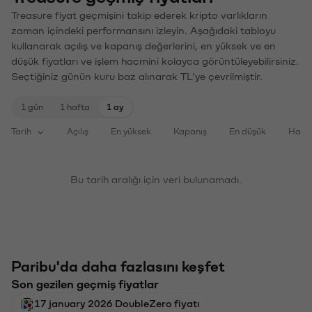
Treasure fiyat geçmişini takip ederek kripto varlıkların
zaman içindeki performansını izleyin. Aşağıdaki tabloyu
kullanarak açılış ve kapanış değerlerini, en yüksek ve en
düşük fiyatları ve işlem hacmini kolayca görüntüleyebilirsiniz.
Seçtiğiniz günün kuru baz alınarak TL'ye çevrilmiştir.
1 gün
1 hafta
1 ay
Tarih
Açılış
En yüksek
Kapanış
En düşük
Haci
Bu tarih aralığı için veri bulunamadı.
Paribu'da daha fazlasını keşfet
Son gezilen geçmiş fiyatlar
17 january 2026 DoubleZero fiyatı