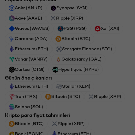
Ankr (ANKR)
Synapse (SYN)
Aave (AAVE)
Ripple (XRP)
Waves (WAVES)
PSG (PSG)
Xai (XAI)
Cardano (ADA)
Bitcoin (BTC)
Ethereum (ETH)
Stargate Finance (STG)
Vanar (VANRY)
Galatasaray (GAL)
Cartesi (CTSI)
Hyperliquid (HYPE)
Günün öne çıkanları
Ethereum (ETH)
Stellar (XLM)
Tron (TRX)
Bitcoin (BTC)
Ripple (XRP)
Solana (SOL)
Kripto para fiyat tahminleri
Bitcoin (BTC)
Ripple (XRP)
Bonk (BONK)
Ethereum (ETH)