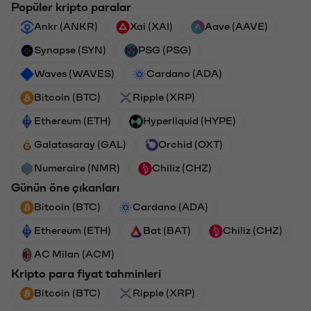
Popüler kripto paralar
Ankr (ANKR)
Xai (XAI)
Aave (AAVE)
Synapse (SYN)
PSG (PSG)
Waves (WAVES)
Cardano (ADA)
Bitcoin (BTC)
Ripple (XRP)
Ethereum (ETH)
Hyperliquid (HYPE)
Galatasaray (GAL)
Orchid (OXT)
Numeraire (NMR)
Chiliz (CHZ)
Günün öne çıkanları
Bitcoin (BTC)
Cardano (ADA)
Ethereum (ETH)
Bat (BAT)
Chiliz (CHZ)
AC Milan (ACM)
Kripto para fiyat tahminleri
Bitcoin (BTC)
Ripple (XRP)