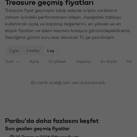
Treasure geçmiş fiyatları
Treasure fiyat geçmişini takip ederek kripto varlıkların
zaman içindeki performansını izleyin. Aşağıdaki tabloyu
kullanarak açılış ve kapanış değerlerini, en yüksek ve en
düşük fiyatları ve işlem hacmini kolayca görüntüleyebilirsiniz.
Seçtiğiniz günün kuru baz alınarak TL'ye çevrilmiştir.
1 gün
1 hafta
1 ay
Tarih
Açılış
En yüksek
Kapanış
En düşük
Haci
Bu tarih aralığı için veri bulunamadı.
Paribu'da daha fazlasını keşfet
Son gezilen geçmiş fiyatlar
10 Temmuz 2026 Ethena fiyatı