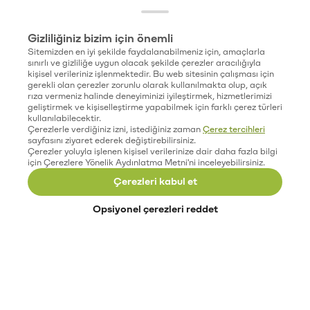
Gizliliğiniz bizim için önemli
Sitemizden en iyi şekilde faydalanabilmeniz için, amaçlarla
sınırlı ve gizliliğe uygun olacak şekilde çerezler aracılığıyla
kişisel verileriniz işlenmektedir. Bu web sitesinin çalışması için
gerekli olan çerezler zorunlu olarak kullanılmakta olup, açık
rıza vermeniz halinde deneyiminizi iyileştirmek, hizmetlerimizi
geliştirmek ve kişiselleştirme yapabilmek için farklı çerez türleri
kullanılabilecektir.
Çerezlerle verdiğiniz izni, istediğiniz zaman
Çerez tercihleri
sayfasını ziyaret ederek değiştirebilirsiniz.
Çerezler yoluyla işlenen kişisel verilerinize dair daha fazla bilgi
için Çerezlere Yönelik Aydınlatma Metni'ni inceleyebilirsiniz.
Çerezleri kabul et
Opsiyonel çerezleri reddet
Paribu’yu keşfet