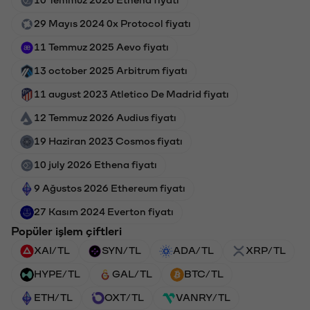
29 Mayıs 2024 0x Protocol fiyatı
11 Temmuz 2025 Aevo fiyatı
13 october 2025 Arbitrum fiyatı
11 august 2023 Atletico De Madrid fiyatı
12 Temmuz 2026 Audius fiyatı
19 Haziran 2023 Cosmos fiyatı
10 july 2026 Ethena fiyatı
9 Ağustos 2026 Ethereum fiyatı
27 Kasım 2024 Everton fiyatı
Popüler işlem çiftleri
XAI/TL
SYN/TL
ADA/TL
XRP/TL
HYPE/TL
GAL/TL
BTC/TL
ETH/TL
OXT/TL
VANRY/TL