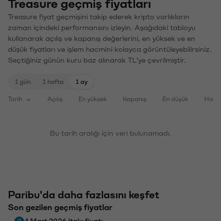
Treasure geçmiş fiyatları
Treasure fiyat geçmişini takip ederek kripto varlıkların
zaman içindeki performansını izleyin. Aşağıdaki tabloyu
kullanarak açılış ve kapanış değerlerini, en yüksek ve en
düşük fiyatları ve işlem hacmini kolayca görüntüleyebilirsiniz.
Seçtiğiniz günün kuru baz alınarak TL'ye çevrilmiştir.
1 gün
1 hafta
1 ay
Tarih
Açılış
En yüksek
Kapanış
En düşük
Haci
Bu tarih aralığı için veri bulunamadı.
Paribu'da daha fazlasını keşfet
Son gezilen geçmiş fiyatlar
4 Mart 2026 Italy fiyatı