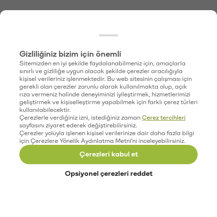
Gizliliğiniz bizim için önemli
Sitemizden en iyi şekilde faydalanabilmeniz için, amaçlarla
sınırlı ve gizliliğe uygun olacak şekilde çerezler aracılığıyla
kişisel verileriniz işlenmektedir. Bu web sitesinin çalışması için
gerekli olan çerezler zorunlu olarak kullanılmakta olup, açık
rıza vermeniz halinde deneyiminizi iyileştirmek, hizmetlerimizi
geliştirmek ve kişiselleştirme yapabilmek için farklı çerez türleri
kullanılabilecektir.
Çerezlerle verdiğiniz izni, istediğiniz zaman
Çerez tercihleri
sayfasını ziyaret ederek değiştirebilirsiniz.
Çerezler yoluyla işlenen kişisel verilerinize dair daha fazla bilgi
için Çerezlere Yönelik Aydınlatma Metni'ni inceleyebilirsiniz.
Çerezleri kabul et
Opsiyonel çerezleri reddet