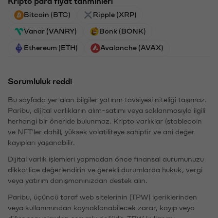
Kripto para fiyat tahminleri
Bitcoin (BTC)
Ripple (XRP)
Vanar (VANRY)
Bonk (BONK)
Ethereum (ETH)
Avalanche (AVAX)
Sorumluluk reddi
Bu sayfada yer alan bilgiler yatırım tavsiyesi niteliği taşımaz.
Paribu, dijital varlıkların alım-satımı veya saklanmasıyla ilgili
herhangi bir öneride bulunmaz. Kripto varlıklar (stablecoin
ve NFT'ler dahil), yüksek volatiliteye sahiptir ve ani değer
kayıpları yaşanabilir.
Dijital varlık işlemleri yapmadan önce finansal durumunuzu
dikkatlice değerlendirin ve gerekli durumlarda hukuk, vergi
veya yatırım danışmanınızdan destek alın.
Paribu, üçüncü taraf web sitelerinin (TPW) içeriklerinden
veya kullanımından kaynaklanabilecek zarar, kayıp veya
diğer sonuçlardan sorumlu değildir. TPW kullanımı,