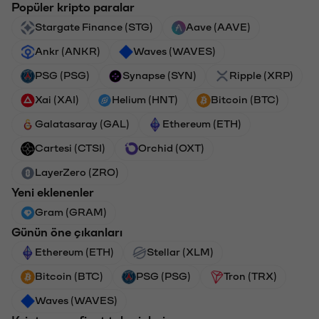
Popüler kripto paralar
Stargate Finance (STG)
Aave (AAVE)
Ankr (ANKR)
Waves (WAVES)
PSG (PSG)
Synapse (SYN)
Ripple (XRP)
Xai (XAI)
Helium (HNT)
Bitcoin (BTC)
Galatasaray (GAL)
Ethereum (ETH)
Cartesi (CTSI)
Orchid (OXT)
LayerZero (ZRO)
Yeni eklenenler
Gram (GRAM)
Günün öne çıkanları
Ethereum (ETH)
Stellar (XLM)
Bitcoin (BTC)
PSG (PSG)
Tron (TRX)
Waves (WAVES)