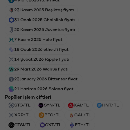
23 Kasım 2025 Beşiktaş fiyatı
31 Ocak 2025 Chainlink fiyatı
20 Kasım 2025 Juventus fiyatı
7 Kasım 2025 Holo fiyatı
18 Ocak 2026 ether.fi fiyatı
14 Şubat 2026 Ripple fiyatı
29 Mart 2026 Walrus fiyatı
23 january 2026 Bittensor fiyatı
21 Haziran 2026 Solana fiyatı
Popüler işlem çiftleri
STG/TL
SYN/TL
XAI/TL
HNT/TL
XRP/TL
BTC/TL
GAL/TL
CTSI/TL
OXT/TL
ETH/TL