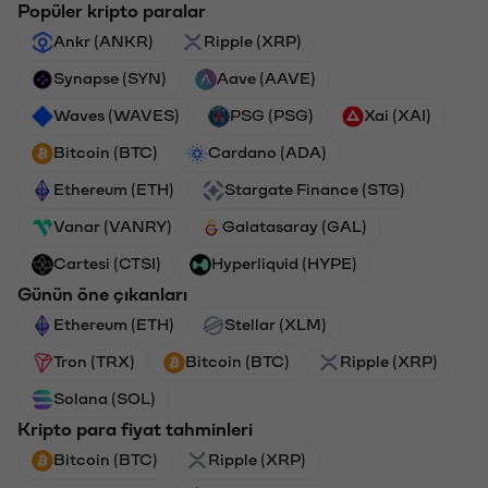
Popüler kripto paralar
Ankr (ANKR)
Ripple (XRP)
Synapse (SYN)
Aave (AAVE)
Waves (WAVES)
PSG (PSG)
Xai (XAI)
Bitcoin (BTC)
Cardano (ADA)
Ethereum (ETH)
Stargate Finance (STG)
Vanar (VANRY)
Galatasaray (GAL)
Cartesi (CTSI)
Hyperliquid (HYPE)
Günün öne çıkanları
Ethereum (ETH)
Stellar (XLM)
Tron (TRX)
Bitcoin (BTC)
Ripple (XRP)
Solana (SOL)
Kripto para fiyat tahminleri
Bitcoin (BTC)
Ripple (XRP)