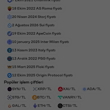
18 Ekim 2022 AS Roma fiyatı
20 Nisan 2024 Storj fiyatı
2 Ağustos 2026 Sui fiyatı
19 Ekim 2022 ApeCoin fiyatı
10 january 2025 Inter Milan fiyatı
13 Kasım 2023 Italy fiyatı
13 Aralık 2022 PSG fiyatı
15 Mart 2025 Floki fiyatı
12 Ekim 2025 Origin Protocol fiyatı
Popüler işlem çiftleri
SYN/TL
XRP/TL
XAI/TL
ADA/TL
STG/TL
BTC/TL
VANRY/TL
GAL/TL
ETH/TL
CTSI/TL