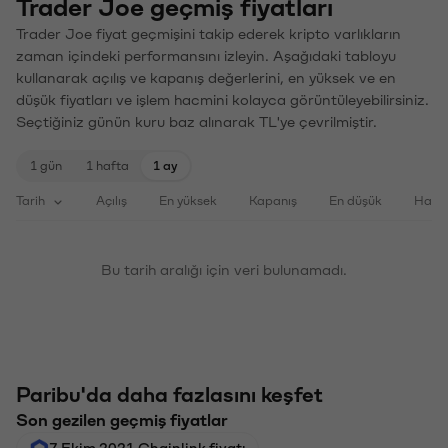
Trader Joe geçmiş fiyatları
Trader Joe fiyat geçmişini takip ederek kripto varlıkların
zaman içindeki performansını izleyin. Aşağıdaki tabloyu
kullanarak açılış ve kapanış değerlerini, en yüksek ve en
düşük fiyatları ve işlem hacmini kolayca görüntüleyebilirsiniz.
Seçtiğiniz günün kuru baz alınarak TL'ye çevrilmiştir.
1 gün
1 hafta
1 ay
Tarih
Açılış
En yüksek
Kapanış
En düşük
Haci
Bu tarih aralığı için veri bulunamadı.
Paribu'da daha fazlasını keşfet
Son gezilen geçmiş fiyatlar
7 Ekim 2021 Chainlink fiyatı