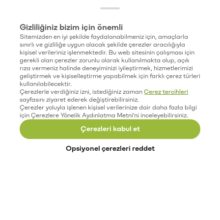
Gizliliğiniz bizim için önemli
Sitemizden en iyi şekilde faydalanabilmeniz için, amaçlarla
sınırlı ve gizliliğe uygun olacak şekilde çerezler aracılığıyla
kişisel verileriniz işlenmektedir. Bu web sitesinin çalışması için
gerekli olan çerezler zorunlu olarak kullanılmakta olup, açık
rıza vermeniz halinde deneyiminizi iyileştirmek, hizmetlerimizi
geliştirmek ve kişiselleştirme yapabilmek için farklı çerez türleri
kullanılabilecektir.
Çerezlerle verdiğiniz izni, istediğiniz zaman
Çerez tercihleri
sayfasını ziyaret ederek değiştirebilirsiniz.
Çerezler yoluyla işlenen kişisel verilerinize dair daha fazla bilgi
için Çerezlere Yönelik Aydınlatma Metni'ni inceleyebilirsiniz.
Çerezleri kabul et
Opsiyonel çerezleri reddet
Paribu’yu keşfet