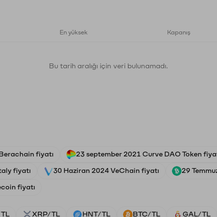
En yüksek
Kapanış
Bu tarih aralığı için veri bulunamadı.
Berachain fiyatı
23 september 2021 Curve DAO Token fiya
aly fiyatı
30 Haziran 2024 VeChain fiyatı
29 Temmuz
oin fiyatı
/TL
XRP/TL
HNT/TL
BTC/TL
GAL/TL