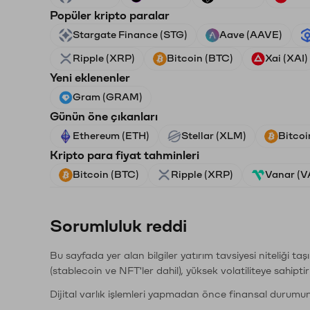
Popüler kripto paralar
Stargate Finance (STG)
Aave (AAVE)
Ripple (XRP)
Bitcoin (BTC)
Xai (XAI)
Yeni eklenenler
Gram (GRAM)
Günün öne çıkanları
Ethereum (ETH)
Stellar (XLM)
Bitcoi
Kripto para fiyat tahminleri
Bitcoin (BTC)
Ripple (XRP)
Vanar (
Sorumluluk reddi
Bu sayfada yer alan bilgiler yatırım tavsiyesi niteliği ta
(stablecoin ve NFT'ler dahil), yüksek volatiliteye sahipti
Dijital varlık işlemleri yapmadan önce finansal durumu