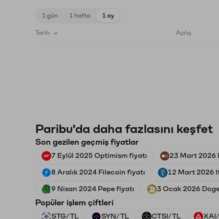
1 gün
1 hafta
1 ay
Tarih
Açılış
Paribu'da daha fazlasını keşfet
Son gezilen geçmiş fiyatlar
7 Eylül 2025 Optimism fiyatı
23 Mart 2026 
8 Aralık 2024 Filecoin fiyatı
12 Mart 2026 It
9 Nisan 2024 Pepe fiyatı
3 Ocak 2026 Dogec
Popüler işlem çiftleri
STG/TL
SYN/TL
CTSI/TL
XAI