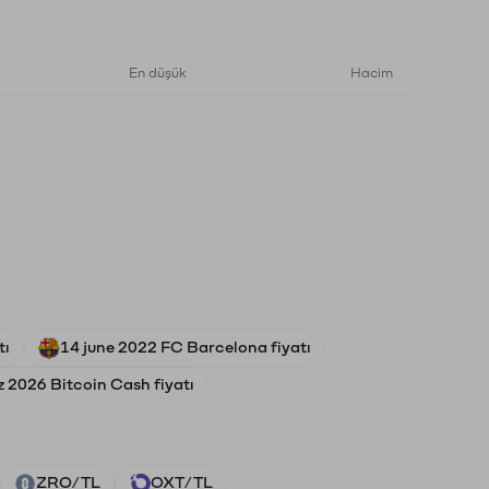
En düşük
Hacim
tı
14 june 2022 FC Barcelona fiyatı
 2026 Bitcoin Cash fiyatı
ZRO/TL
OXT/TL