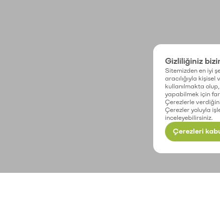
Gizliliğiniz biz
Sitemizden en iyi şe
aracılığıyla kişisel
kullanılmakta olup, 
yapabilmek için fark
Çerezlerle verdiğin
Çerezler yoluyla işl
inceleyebilirsiniz.
Çerezleri kabu