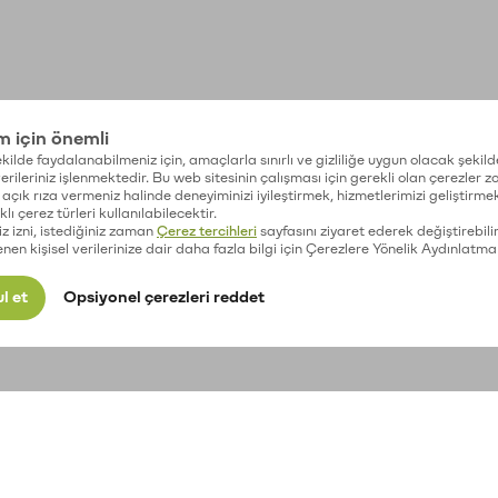
im için önemli
kilde faydalanabilmeniz için, amaçlarla sınırlı ve gizliliğe uygun olacak şekild
 verileriniz işlenmektedir. Bu web sitesinin çalışması için gerekli olan çerezler 
açık rıza vermeniz halinde deneyiminizi iyileştirmek, hizmetlerimizi geliştirmek
lı çerez türleri kullanılabilecektir.
iz izni, istediğiniz zaman
Çerez tercihleri
sayfasını ziyaret ederek değiştirebilir
enen kişisel verilerinize dair daha fazla bilgi için Çerezlere Yönelik Aydınlatma
l et
Opsiyonel çerezleri reddet