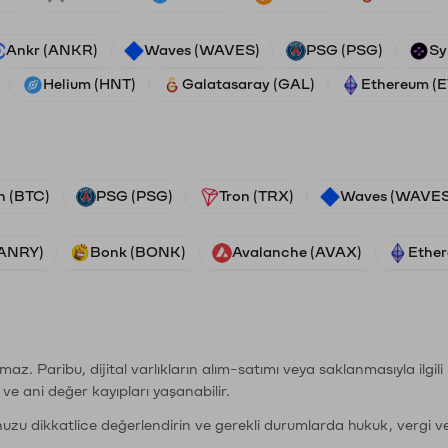
Ankr (ANKR)
Waves (WAVES)
PSG (PSG)
Sy
Helium (HNT)
Galatasaray (GAL)
Ethereum (
n (BTC)
PSG (PSG)
Tron (TRX)
Waves (WAVES
VANRY)
Bonk (BONK)
Avalanche (AVAX)
Ether
şımaz. Paribu, dijital varlıkların alım-satımı veya saklanmasıyla ilgi
r ve ani değer kayıpları yaşanabilir.
nuzu dikkatlice değerlendirin ve gerekli durumlarda hukuk, vergi v