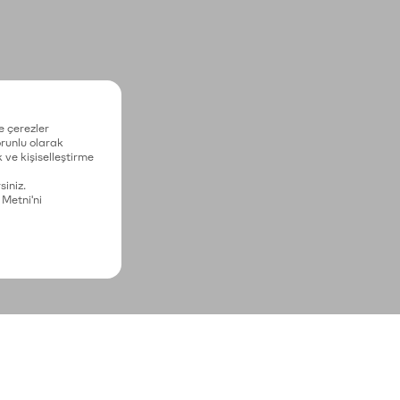
e çerezler
zorunlu olarak
 ve kişiselleştirme
siniz.
 Metni'ni