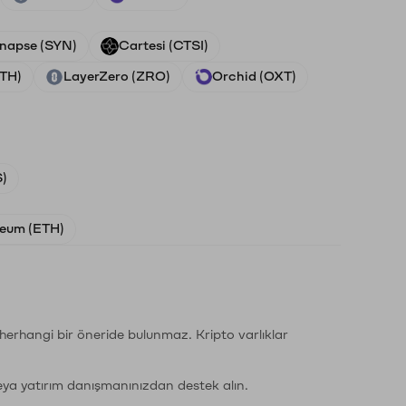
napse (SYN)
Cartesi (CTSI)
ETH)
LayerZero (ZRO)
Orchid (OXT)
)
eum (ETH)
li herhangi bir öneride bulunmaz. Kripto varlıklar
eya yatırım danışmanınızdan destek alın.