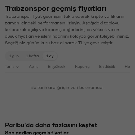
Trabzonspor geçmiş fiyatları
Trabzonspor fiyat geçmişini takip ederek kripto varlıkların
zaman içindeki performansını izleyin. Aşağıdaki tabloyu
kullanarak açılış ve kapanış değerlerini, en yüksek ve en
düşük fiyatları ve işlem hacmini kolayca görüntüleyebilirsiniz.
Seçtiğiniz günün kuru baz alınarak TL'ye çevrilmiştir.
1 gün
1 hafta
1 ay
Tarih
Açılış
En yüksek
Kapanış
En düşük
Haci
Bu tarih aralığı için veri bulunamadı.
Paribu'da daha fazlasını keşfet
Son gezilen geçmiş fiyatlar