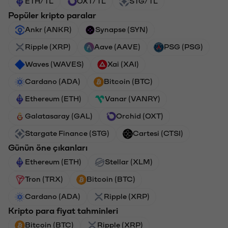
ETH/TL
OXT/TL
STG/TL
Popüler kripto paralar
Ankr (ANKR)
Synapse (SYN)
Ripple (XRP)
Aave (AAVE)
PSG (PSG)
Waves (WAVES)
Xai (XAI)
Cardano (ADA)
Bitcoin (BTC)
Ethereum (ETH)
Vanar (VANRY)
Galatasaray (GAL)
Orchid (OXT)
Stargate Finance (STG)
Cartesi (CTSI)
Günün öne çıkanları
Ethereum (ETH)
Stellar (XLM)
Tron (TRX)
Bitcoin (BTC)
Cardano (ADA)
Ripple (XRP)
Kripto para fiyat tahminleri
Bitcoin (BTC)
Ripple (XRP)