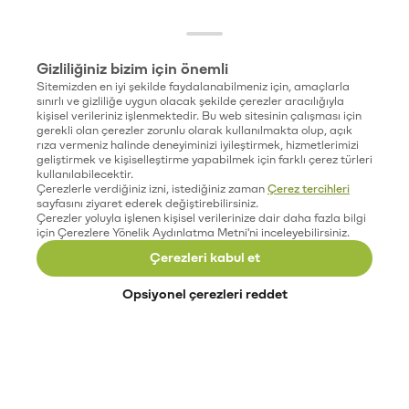
Gizliliğiniz bizim için önemli
Sitemizden en iyi şekilde faydalanabilmeniz için, amaçlarla
sınırlı ve gizliliğe uygun olacak şekilde çerezler aracılığıyla
kişisel verileriniz işlenmektedir. Bu web sitesinin çalışması için
gerekli olan çerezler zorunlu olarak kullanılmakta olup, açık
rıza vermeniz halinde deneyiminizi iyileştirmek, hizmetlerimizi
geliştirmek ve kişiselleştirme yapabilmek için farklı çerez türleri
kullanılabilecektir.
Çerezlerle verdiğiniz izni, istediğiniz zaman
Çerez tercihleri
sayfasını ziyaret ederek değiştirebilirsiniz.
Çerezler yoluyla işlenen kişisel verilerinize dair daha fazla bilgi
için Çerezlere Yönelik Aydınlatma Metni'ni inceleyebilirsiniz.
Çerezleri kabul et
Opsiyonel çerezleri reddet