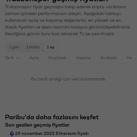
Trabzonspor fiyat geçmişini takip ederek kripto varlıkların
zaman içindeki performansını izleyin. Aşağıdaki tabloyu
kullanarak açılış ve kapanış değerlerini, en yüksek ve en
düşük fiyatları ve işlem hacmini kolayca görüntüleyebilirsiniz.
Seçtiğiniz günün kuru baz alınarak TL'ye çevrilmiştir.
1 gün
1 hafta
1 ay
Tarih
Açılış
En yüksek
Kapanış
En düşük
Haci
Bu tarih aralığı için veri bulunamadı.
Paribu'da daha fazlasını keşfet
Son gezilen geçmiş fiyatlar
29 november 2022 Ethereum fiyatı