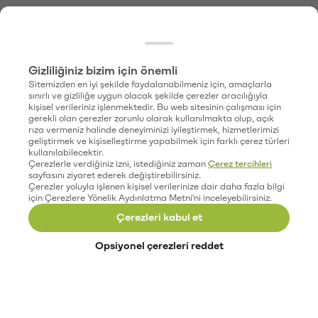
Gizliliğiniz bizim için önemli
Sitemizden en iyi şekilde faydalanabilmeniz için, amaçlarla
sınırlı ve gizliliğe uygun olacak şekilde çerezler aracılığıyla
kişisel verileriniz işlenmektedir. Bu web sitesinin çalışması için
gerekli olan çerezler zorunlu olarak kullanılmakta olup, açık
rıza vermeniz halinde deneyiminizi iyileştirmek, hizmetlerimizi
geliştirmek ve kişiselleştirme yapabilmek için farklı çerez türleri
kullanılabilecektir.
Çerezlerle verdiğiniz izni, istediğiniz zaman
Çerez tercihleri
sayfasını ziyaret ederek değiştirebilirsiniz.
Çerezler yoluyla işlenen kişisel verilerinize dair daha fazla bilgi
için Çerezlere Yönelik Aydınlatma Metni'ni inceleyebilirsiniz.
Çerezleri kabul et
Opsiyonel çerezleri reddet