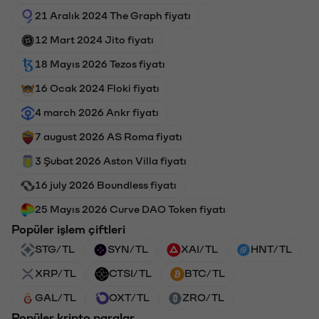
21 Aralık 2024 The Graph fiyatı
12 Mart 2024 Jito fiyatı
18 Mayıs 2026 Tezos fiyatı
16 Ocak 2024 Floki fiyatı
4 march 2026 Ankr fiyatı
7 august 2026 AS Roma fiyatı
3 Şubat 2026 Aston Villa fiyatı
16 july 2026 Boundless fiyatı
25 Mayıs 2026 Curve DAO Token fiyatı
Popüler işlem çiftleri
STG/TL
SYN/TL
XAI/TL
HNT/TL
XRP/TL
CTSI/TL
BTC/TL
GAL/TL
OXT/TL
ZRO/TL
Popüler kripto paralar