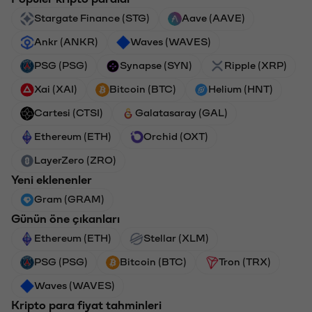
Stargate Finance (STG)
Aave (AAVE)
Ankr (ANKR)
Waves (WAVES)
PSG (PSG)
Synapse (SYN)
Ripple (XRP)
Xai (XAI)
Bitcoin (BTC)
Helium (HNT)
Cartesi (CTSI)
Galatasaray (GAL)
Ethereum (ETH)
Orchid (OXT)
LayerZero (ZRO)
Yeni eklenenler
Gram (GRAM)
Günün öne çıkanları
Ethereum (ETH)
Stellar (XLM)
PSG (PSG)
Bitcoin (BTC)
Tron (TRX)
Waves (WAVES)
Kripto para fiyat tahminleri