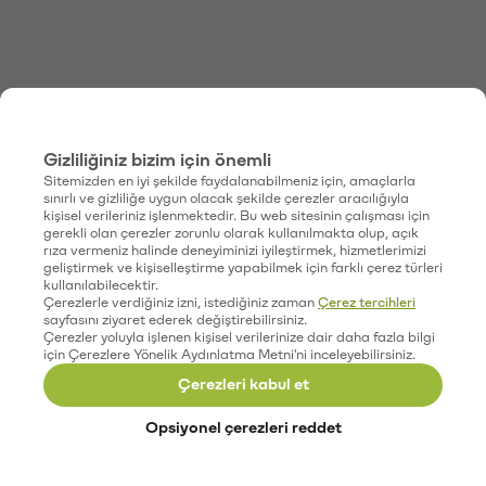
Gizliliğiniz bizim için önemli
Sitemizden en iyi şekilde faydalanabilmeniz için, amaçlarla
sınırlı ve gizliliğe uygun olacak şekilde çerezler aracılığıyla
kişisel verileriniz işlenmektedir. Bu web sitesinin çalışması için
gerekli olan çerezler zorunlu olarak kullanılmakta olup, açık
rıza vermeniz halinde deneyiminizi iyileştirmek, hizmetlerimizi
geliştirmek ve kişiselleştirme yapabilmek için farklı çerez türleri
kullanılabilecektir.
Çerezlerle verdiğiniz izni, istediğiniz zaman
Çerez tercihleri
sayfasını ziyaret ederek değiştirebilirsiniz.
Çerezler yoluyla işlenen kişisel verilerinize dair daha fazla bilgi
için Çerezlere Yönelik Aydınlatma Metni'ni inceleyebilirsiniz.
Çerezleri kabul et
Opsiyonel çerezleri reddet