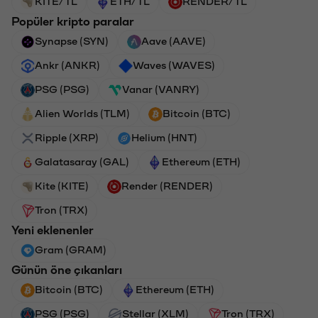
KITE/TL
ETH/TL
RENDER/TL
Popüler kripto paralar
Synapse (SYN)
Aave (AAVE)
Ankr (ANKR)
Waves (WAVES)
PSG (PSG)
Vanar (VANRY)
Alien Worlds (TLM)
Bitcoin (BTC)
Ripple (XRP)
Helium (HNT)
Galatasaray (GAL)
Ethereum (ETH)
Kite (KITE)
Render (RENDER)
Tron (TRX)
Yeni eklenenler
Gram (GRAM)
Günün öne çıkanları
Bitcoin (BTC)
Ethereum (ETH)
PSG (PSG)
Stellar (XLM)
Tron (TRX)