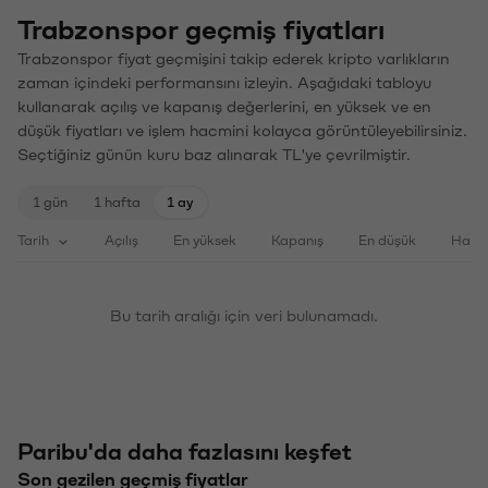
Trabzonspor geçmiş fiyatları
Trabzonspor fiyat geçmişini takip ederek kripto varlıkların
zaman içindeki performansını izleyin. Aşağıdaki tabloyu
kullanarak açılış ve kapanış değerlerini, en yüksek ve en
düşük fiyatları ve işlem hacmini kolayca görüntüleyebilirsiniz.
Seçtiğiniz günün kuru baz alınarak TL'ye çevrilmiştir.
1 gün
1 hafta
1 ay
Tarih
Açılış
En yüksek
Kapanış
En düşük
Haci
Bu tarih aralığı için veri bulunamadı.
Paribu'da daha fazlasını keşfet
Son gezilen geçmiş fiyatlar