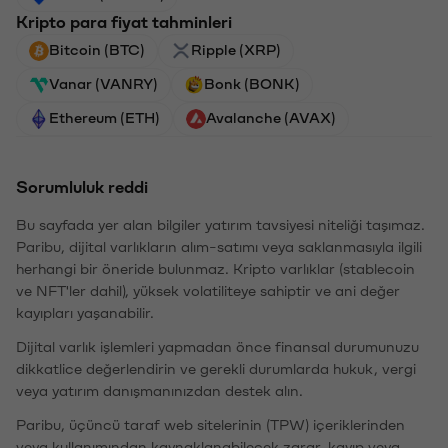
Kripto para fiyat tahminleri
Bitcoin (BTC)
Ripple (XRP)
Vanar (VANRY)
Bonk (BONK)
Ethereum (ETH)
Avalanche (AVAX)
Sorumluluk reddi
Bu sayfada yer alan bilgiler yatırım tavsiyesi niteliği taşımaz.
Paribu, dijital varlıkların alım-satımı veya saklanmasıyla ilgili
herhangi bir öneride bulunmaz. Kripto varlıklar (stablecoin
ve NFT'ler dahil), yüksek volatiliteye sahiptir ve ani değer
kayıpları yaşanabilir.
Dijital varlık işlemleri yapmadan önce finansal durumunuzu
dikkatlice değerlendirin ve gerekli durumlarda hukuk, vergi
veya yatırım danışmanınızdan destek alın.
Paribu, üçüncü taraf web sitelerinin (TPW) içeriklerinden
veya kullanımından kaynaklanabilecek zarar, kayıp veya