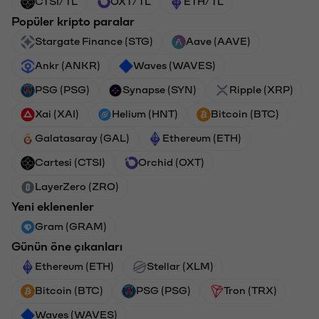
CTSI/TL
OXT/TL
ETH/TL
Popüler kripto paralar
Stargate Finance (STG)
Aave (AAVE)
Ankr (ANKR)
Waves (WAVES)
PSG (PSG)
Synapse (SYN)
Ripple (XRP)
Xai (XAI)
Helium (HNT)
Bitcoin (BTC)
Galatasaray (GAL)
Ethereum (ETH)
Cartesi (CTSI)
Orchid (OXT)
LayerZero (ZRO)
Yeni eklenenler
Gram (GRAM)
Günün öne çıkanları
Ethereum (ETH)
Stellar (XLM)
Bitcoin (BTC)
PSG (PSG)
Tron (TRX)
Waves (WAVES)