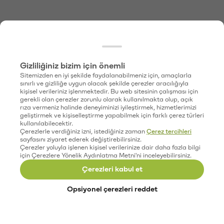
Gizliliğiniz bizim için önemli
Sitemizden en iyi şekilde faydalanabilmeniz için, amaçlarla
sınırlı ve gizliliğe uygun olacak şekilde çerezler aracılığıyla
kişisel verileriniz işlenmektedir. Bu web sitesinin çalışması için
gerekli olan çerezler zorunlu olarak kullanılmakta olup, açık
rıza vermeniz halinde deneyiminizi iyileştirmek, hizmetlerimizi
geliştirmek ve kişiselleştirme yapabilmek için farklı çerez türleri
kullanılabilecektir.
Çerezlerle verdiğiniz izni, istediğiniz zaman
Çerez tercihleri
sayfasını ziyaret ederek değiştirebilirsiniz.
Çerezler yoluyla işlenen kişisel verilerinize dair daha fazla bilgi
için Çerezlere Yönelik Aydınlatma Metni'ni inceleyebilirsiniz.
Çerezleri kabul et
Opsiyonel çerezleri reddet