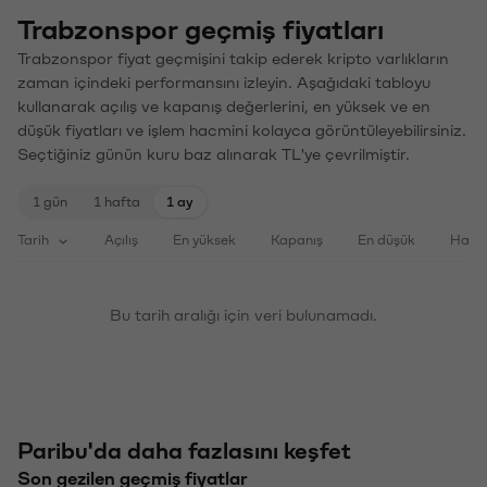
Trabzonspor geçmiş fiyatları
Trabzonspor fiyat geçmişini takip ederek kripto varlıkların
zaman içindeki performansını izleyin. Aşağıdaki tabloyu
kullanarak açılış ve kapanış değerlerini, en yüksek ve en
düşük fiyatları ve işlem hacmini kolayca görüntüleyebilirsiniz.
Seçtiğiniz günün kuru baz alınarak TL'ye çevrilmiştir.
1 gün
1 hafta
1 ay
Tarih
Açılış
En yüksek
Kapanış
En düşük
Haci
Bu tarih aralığı için veri bulunamadı.
Paribu'da daha fazlasını keşfet
Son gezilen geçmiş fiyatlar