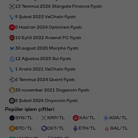
13 Temmuz 2026 Stargate Finance fiyatı
9 Şubat 2023 VeChain fiyatı
5 Haziran 2024 Optimism fiyatı
10 Eylül 2022 Arsenal FC fiyatı
30 august 2025 Morpho fiyatı
12 Ağustos 2025 Sui fiyatı
1 Aralık 2021 VeChain fiyatı
6 Temmuz 2024 Quant fiyatı
30 november 2021 Dogecoin fiyatı
8 Şubat 2026 Onyxcoin fiyatı
Popüler işlem çiftleri
SYN/TL
XRP/TL
XAI/TL
ADA/TL
BTC/TL
OXT/TL
ETH/TL
GAL/TL