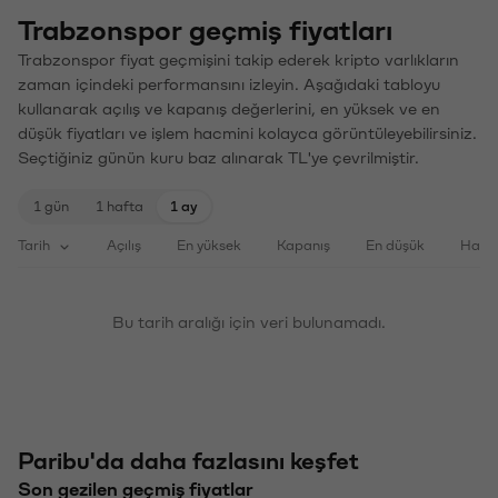
Trabzonspor geçmiş fiyatları
Trabzonspor fiyat geçmişini takip ederek kripto varlıkların
zaman içindeki performansını izleyin. Aşağıdaki tabloyu
kullanarak açılış ve kapanış değerlerini, en yüksek ve en
düşük fiyatları ve işlem hacmini kolayca görüntüleyebilirsiniz.
Seçtiğiniz günün kuru baz alınarak TL'ye çevrilmiştir.
1 gün
1 hafta
1 ay
Tarih
Açılış
En yüksek
Kapanış
En düşük
Haci
Bu tarih aralığı için veri bulunamadı.
Paribu'da daha fazlasını keşfet
Son gezilen geçmiş fiyatlar