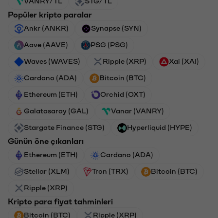
VANRY/TL
STG/TL
Popüler kripto paralar
Ankr (ANKR)
Synapse (SYN)
Aave (AAVE)
PSG (PSG)
Waves (WAVES)
Ripple (XRP)
Xai (XAI)
Cardano (ADA)
Bitcoin (BTC)
Ethereum (ETH)
Orchid (OXT)
Galatasaray (GAL)
Vanar (VANRY)
Stargate Finance (STG)
Hyperliquid (HYPE)
Günün öne çıkanları
Ethereum (ETH)
Cardano (ADA)
Stellar (XLM)
Tron (TRX)
Bitcoin (BTC)
Ripple (XRP)
Kripto para fiyat tahminleri
Bitcoin (BTC)
Ripple (XRP)