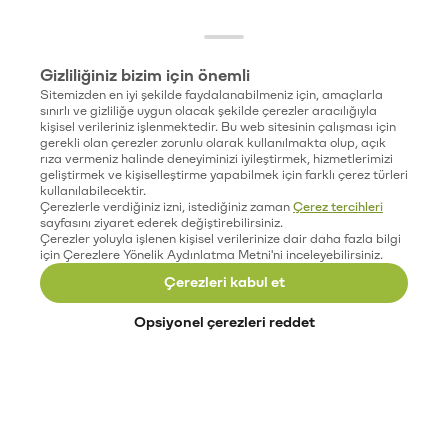
Gizliliğiniz bizim için önemli
Sitemizden en iyi şekilde faydalanabilmeniz için, amaçlarla
sınırlı ve gizliliğe uygun olacak şekilde çerezler aracılığıyla
kişisel verileriniz işlenmektedir. Bu web sitesinin çalışması için
gerekli olan çerezler zorunlu olarak kullanılmakta olup, açık
rıza vermeniz halinde deneyiminizi iyileştirmek, hizmetlerimizi
geliştirmek ve kişiselleştirme yapabilmek için farklı çerez türleri
kullanılabilecektir.
Çerezlerle verdiğiniz izni, istediğiniz zaman
Çerez tercihleri
sayfasını ziyaret ederek değiştirebilirsiniz.
Çerezler yoluyla işlenen kişisel verilerinize dair daha fazla bilgi
için Çerezlere Yönelik Aydınlatma Metni'ni inceleyebilirsiniz.
Çerezleri kabul et
Opsiyonel çerezleri reddet