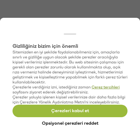
Gizliliğiniz bizim için önemli
Sitemizden en iyi şekilde faydalanabilmeniz için, amaçlarla
sınırlı ve gizliliğe uygun olacak şekilde çerezler aracılığıyla
kişisel verileriniz işlenmektedir. Bu web sitesinin çalışması için
gerekli olan çerezler zorunlu olarak kullanılmakta olup, açık
rıza vermeniz halinde deneyiminizi iyileştirmek, hizmetlerimizi
geliştirmek ve kişiselleştirme yapabilmek için farklı çerez türleri
kullanılabilecektir.
Çerezlerle verdiğiniz izni, istediğiniz zaman
Çerez tercihleri
sayfasını ziyaret ederek değiştirebilirsiniz.
Çerezler yoluyla işlenen kişisel verilerinize dair daha fazla bilgi
için Çerezlere Yönelik Aydınlatma Metni'ni inceleyebilirsiniz.
Çerezleri kabul et
Opsiyonel çerezleri reddet