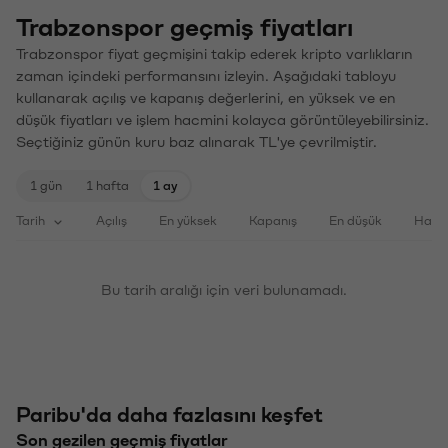
Trabzonspor geçmiş fiyatları
Trabzonspor fiyat geçmişini takip ederek kripto varlıkların
zaman içindeki performansını izleyin. Aşağıdaki tabloyu
kullanarak açılış ve kapanış değerlerini, en yüksek ve en
düşük fiyatları ve işlem hacmini kolayca görüntüleyebilirsiniz.
Seçtiğiniz günün kuru baz alınarak TL'ye çevrilmiştir.
1 gün
1 hafta
1 ay
Tarih
Açılış
En yüksek
Kapanış
En düşük
Haci
Bu tarih aralığı için veri bulunamadı.
Paribu'da daha fazlasını keşfet
Son gezilen geçmiş fiyatlar