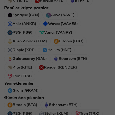
KITE/TL
RENDER/TL
ETH/TL
Popüler kripto paralar
Synapse (SYN)
Aave (AAVE)
Ankr (ANKR)
Waves (WAVES)
PSG (PSG)
Vanar (VANRY)
Alien Worlds (TLM)
Bitcoin (BTC)
Ripple (XRP)
Helium (HNT)
Galatasaray (GAL)
Ethereum (ETH)
Kite (KITE)
Render (RENDER)
Tron (TRX)
Yeni eklenenler
Gram (GRAM)
Günün öne çıkanları
Bitcoin (BTC)
Ethereum (ETH)
PSG (PSG)
Stellar (XLM)
Tron (TRX)