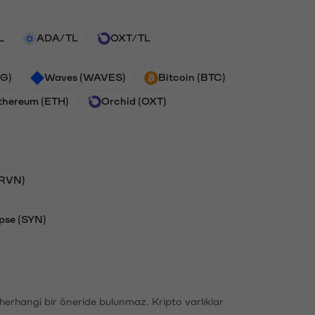
L
ADA/TL
OXT/TL
G)
Waves (WAVES)
Bitcoin (BTC)
thereum (ETH)
Orchid (OXT)
(RVN)
pse (SYN)
li herhangi bir öneride bulunmaz. Kripto varlıklar