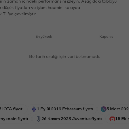
arın zaman içindeki performansını izleyin. Aşağıdaki tabloyu
n düşük fiyatları ve işlem hacmini kolayca
 TL'ye çevrilmiştir.
En yüksek
Kapanış
Bu tarih aralığı için veri bulunamadı.
 IOTA fiyatı
1 Eylül 2019 Ethereum fiyatı
5 Mart 202
nyxcoin fiyatı
26 Kasım 2023 Juventus fiyatı
15 Eki