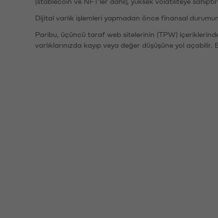
(stablecoin ve NFT'ler dahil), yüksek volatiliteye sahipti
Dijital varlık işlemleri yapmadan önce finansal durumu
Paribu, üçüncü taraf web sitelerinin (TPW) içeriklerin
varlıklarınızda kayıp veya değer düşüşüne yol açabilir. 