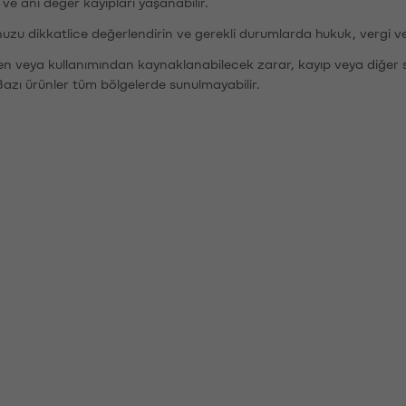
r ve ani değer kayıpları yaşanabilir.
nuzu dikkatlice değerlendirin ve gerekli durumlarda hukuk, vergi v
den veya kullanımından kaynaklanabilecek zarar, kayıp veya diğer 
Bazı ürünler tüm bölgelerde sunulmayabilir.