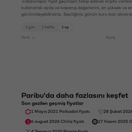
Trabzonspor fiyat geçmişini takip ederek kripto varlıkl
kullanarak açılış ve kapanış değerlerini, en yüksek ve e
görüntüleyebilirsiniz. Seçtiğiniz günün kuru baz alınarak
1 gün
1 hafta
1 ay
Tarih
Açılış
Paribu'da daha fazlasını keşfet
Son gezilen geçmiş fiyatlar
1 Mayıs 2021 Polkadot fiyatı
28 Şubat 2026
6 august 2026 Chiliz fiyatı
27 Kasım 2025 O
4 Temmuz 2020 Ripple fiyatı