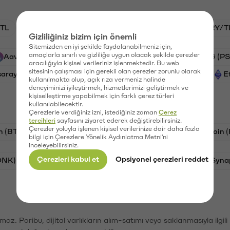
TL
BTC/TL
HNT/TL
GAL/TL
VANRY/T
Gizliliğiniz bizim için önemli
Sitemizden en iyi şekilde faydalanabilmeniz için,
amaçlarla sınırlı ve gizliliğe uygun olacak şekilde çerezler
Aave (AAVE)
Ripple (XRP)
Xai (XAI)
PSG (PS
aracılığıyla kişisel verileriniz işlenmektedir. Bu web
sitesinin çalışması için gerekli olan çerezler zorunlu olarak
saray (GAL)
Cardano (ADA)
Vanar (VANRY)
E
kullanılmakta olup, açık rıza vermeniz halinde
deneyiminizi iyileştirmek, hizmetlerimizi geliştirmek ve
kişiselleştirme yapabilmek için farklı çerez türleri
kullanılabilecektir.
Çerezlerle verdiğiniz izni, istediğiniz zaman
Çerez
tercihleri
sayfasını ziyaret ederek değiştirebilirsiniz.
Çerezler yoluyla işlenen kişisel verilerinize dair daha fazla
n (BTC)
Tron (TRX)
Litecoin (LTC)
Ravencoin 
bilgi için Çerezlere Yönelik Aydınlatma Metni'ni
inceleyebilirsiniz.
Çerezleri kabul et
Opsiyonel çerezleri reddet
ONK)
Ethereum (ETH)
Avalanche (AVAX)
Syna
şımaz. Paribu, dijital varlıkların alım-satımı veya saklanmasıyla ilgi