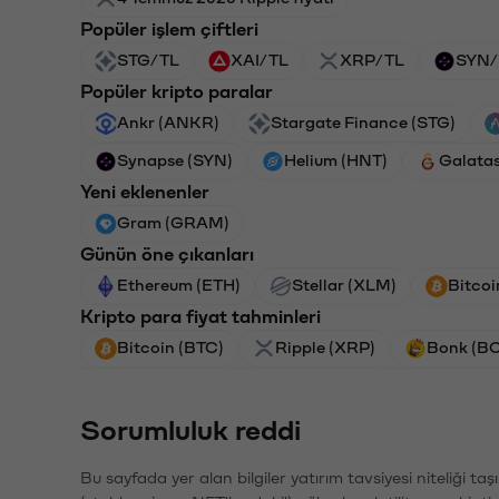
Popüler işlem çiftleri
STG/TL
XAI/TL
XRP/TL
SYN/
Popüler kripto paralar
Ankr (ANKR)
Stargate Finance (STG)
Synapse (SYN)
Helium (HNT)
Galata
Yeni eklenenler
Gram (GRAM)
Günün öne çıkanları
Ethereum (ETH)
Stellar (XLM)
Bitcoi
Kripto para fiyat tahminleri
Bitcoin (BTC)
Ripple (XRP)
Bonk (B
Sorumluluk reddi
Bu sayfada yer alan bilgiler yatırım tavsiyesi niteliği ta