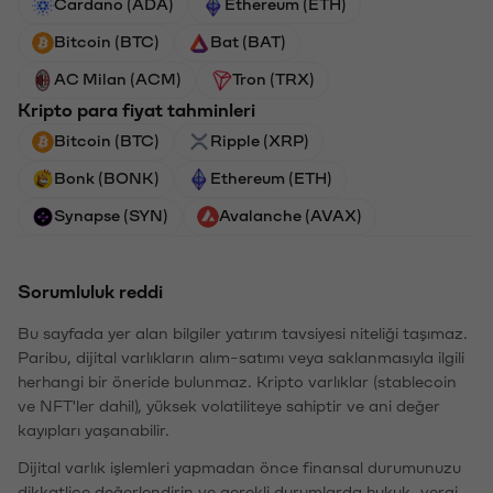
Cardano (ADA)
Ethereum (ETH)
Bitcoin (BTC)
Bat (BAT)
AC Milan (ACM)
Tron (TRX)
Kripto para fiyat tahminleri
Bitcoin (BTC)
Ripple (XRP)
Bonk (BONK)
Ethereum (ETH)
Synapse (SYN)
Avalanche (AVAX)
Sorumluluk reddi
Bu sayfada yer alan bilgiler yatırım tavsiyesi niteliği taşımaz.
Paribu, dijital varlıkların alım-satımı veya saklanmasıyla ilgili
herhangi bir öneride bulunmaz. Kripto varlıklar (stablecoin
ve NFT'ler dahil), yüksek volatiliteye sahiptir ve ani değer
kayıpları yaşanabilir.
Dijital varlık işlemleri yapmadan önce finansal durumunuzu
dikkatlice değerlendirin ve gerekli durumlarda hukuk, vergi