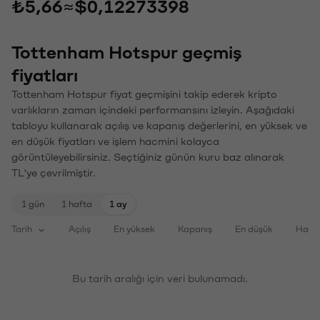
₺5,66
≈
$0,12273398
Tottenham Hotspur geçmiş
fiyatları
Tottenham Hotspur fiyat geçmişini takip ederek kripto
varlıkların zaman içindeki performansını izleyin. Aşağıdaki
tabloyu kullanarak açılış ve kapanış değerlerini, en yüksek ve
en düşük fiyatları ve işlem hacmini kolayca
görüntüleyebilirsiniz. Seçtiğiniz günün kuru baz alınarak
TL'ye çevrilmiştir.
1 gün
1 hafta
1 ay
Tarih
Açılış
En yüksek
Kapanış
En düşük
Haci
Bu tarih aralığı için veri bulunamadı.