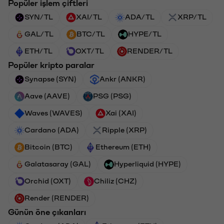
Popüler işlem çiftleri
SYN/TL
XAI/TL
ADA/TL
XRP/TL
GAL/TL
BTC/TL
HYPE/TL
ETH/TL
OXT/TL
RENDER/TL
Popüler kripto paralar
Synapse (SYN)
Ankr (ANKR)
Aave (AAVE)
PSG (PSG)
Waves (WAVES)
Xai (XAI)
Cardano (ADA)
Ripple (XRP)
Bitcoin (BTC)
Ethereum (ETH)
Galatasaray (GAL)
Hyperliquid (HYPE)
Orchid (OXT)
Chiliz (CHZ)
Render (RENDER)
Günün öne çıkanları