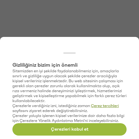
Gizliliğiniz bizim için önemli
Sitemizden en iyi şekilde faydalanabilmeniz için, amaçlarla
sınırlı ve gizliliğe uygun olacak şekilde çerezler aracılığıyla
kişisel verileriniz işlenmektedir. Bu web sitesinin çalışması için
gerekli olan çerezler zorunlu olarak kullanılmakta olup, açık
rıza vermeniz halinde deneyiminizi iyileştirmek, hizmetlerimizi
geliştirmek ve kişiselleştirme yapabilmek için farklı çerez türleri
kullanılabilecektir.
Çerezlerle verdiğiniz izni, istediğiniz zaman
Çerez tercihleri
sayfasını ziyaret ederek değiştirebilirsiniz.
Çerezler yoluyla işlenen kişisel verilerinize dair daha fazla bilgi
için Çerezlere Yönelik Aydınlatma Metni'ni inceleyebilirsiniz.
Çerezleri kabul et