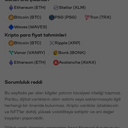
Ethereum (ETH)
Stellar (XLM)
Bitcoin (BTC)
PSG (PSG)
Tron (TRX)
Waves (WAVES)
Kripto para fiyat tahminleri
Bitcoin (BTC)
Ripple (XRP)
Vanar (VANRY)
Bonk (BONK)
Ethereum (ETH)
Avalanche (AVAX)
Sorumluluk reddi
Bu sayfada yer alan bilgiler yatırım tavsiyesi niteliği taşımaz.
Paribu, dijital varlıkların alım-satımı veya saklanmasıyla ilgili
herhangi bir öneride bulunmaz. Kripto varlıklar (stablecoin
ve NFT'ler dahil), yüksek volatiliteye sahiptir ve ani değer
kayıpları yaşanabilir.
Dijital varlık işlemleri yapmadan önce finansal durumunuzu