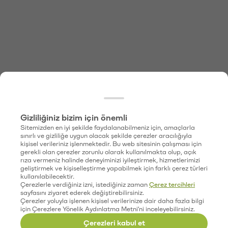
Gizliliğiniz bizim için önemli
Sitemizden en iyi şekilde faydalanabilmeniz için, amaçlarla
sınırlı ve gizliliğe uygun olacak şekilde çerezler aracılığıyla
kişisel verileriniz işlenmektedir. Bu web sitesinin çalışması için
gerekli olan çerezler zorunlu olarak kullanılmakta olup, açık
rıza vermeniz halinde deneyiminizi iyileştirmek, hizmetlerimizi
geliştirmek ve kişiselleştirme yapabilmek için farklı çerez türleri
kullanılabilecektir.
Çerezlerle verdiğiniz izni, istediğiniz zaman
Çerez tercihleri
sayfasını ziyaret ederek değiştirebilirsiniz.
Çerezler yoluyla işlenen kişisel verilerinize dair daha fazla bilgi
için Çerezlere Yönelik Aydınlatma Metni'ni inceleyebilirsiniz.
Çerezleri kabul et