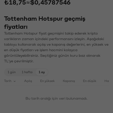
₺18,75
≈
$0,45787546
Tottenham Hotspur geçmiş
fiyatları
Tottenham Hotspur fiyat geçmişini takip ederek kripto
varlıkların zaman içindeki performansını izleyin. Aşağıdaki
tabloyu kullanarak açılış ve kapanış değerlerini, en yüksek ve
en düşük fiyatları ve işlem hacmini kolayca
görüntüleyebilirsiniz. Seçtiğiniz günün kuru baz alınarak
TL'ye çevrilmiştir.
1 gün
1 hafta
1 ay
Tarih
Açılış
En yüksek
Kapanış
En düşük
Haci
Bu tarih aralığı için veri bulunamadı.