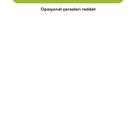
Opsiyonel çerezleri reddet
Paribu’yu keşfet
Eğitimler
Etkinlikler
Açık pozisyonlar
Paribu sistem durumu
API dokümantasyonu
Paribu rehberi
Kripto varlık nasıl alınır?
Kripto varlık nedir?
Paribu para yatırma
Paribu para çekme
Token nedir?
Altcoin nedir?