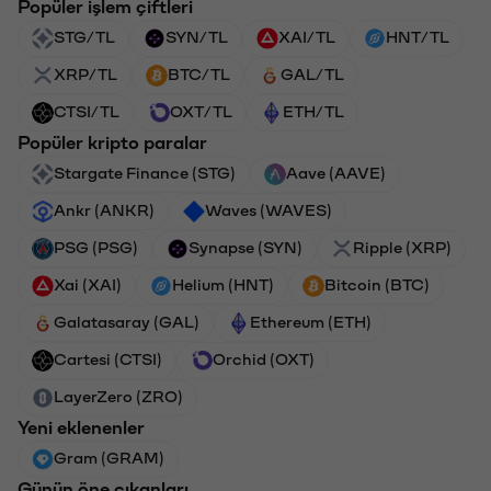
Popüler işlem çiftleri
STG/TL
SYN/TL
XAI/TL
HNT/TL
XRP/TL
BTC/TL
GAL/TL
CTSI/TL
OXT/TL
ETH/TL
Popüler kripto paralar
Stargate Finance (STG)
Aave (AAVE)
Ankr (ANKR)
Waves (WAVES)
PSG (PSG)
Synapse (SYN)
Ripple (XRP)
Xai (XAI)
Helium (HNT)
Bitcoin (BTC)
Galatasaray (GAL)
Ethereum (ETH)
Cartesi (CTSI)
Orchid (OXT)
LayerZero (ZRO)
Yeni eklenenler
Gram (GRAM)
Günün öne çıkanları