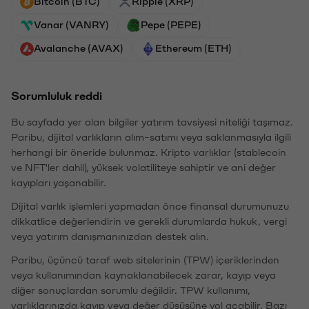
Bitcoin (BTC)
Ripple (XRP)
Vanar (VANRY)
Pepe (PEPE)
Avalanche (AVAX)
Ethereum (ETH)
Sorumluluk reddi
Bu sayfada yer alan bilgiler yatırım tavsiyesi niteliği taşımaz.
Paribu, dijital varlıkların alım-satımı veya saklanmasıyla ilgili
herhangi bir öneride bulunmaz. Kripto varlıklar (stablecoin
ve NFT'ler dahil), yüksek volatiliteye sahiptir ve ani değer
kayıpları yaşanabilir.
Dijital varlık işlemleri yapmadan önce finansal durumunuzu
dikkatlice değerlendirin ve gerekli durumlarda hukuk, vergi
veya yatırım danışmanınızdan destek alın.
Paribu, üçüncü taraf web sitelerinin (TPW) içeriklerinden
veya kullanımından kaynaklanabilecek zarar, kayıp veya
diğer sonuçlardan sorumlu değildir. TPW kullanımı,
varlıklarınızda kayıp veya değer düşüşüne yol açabilir. Bazı