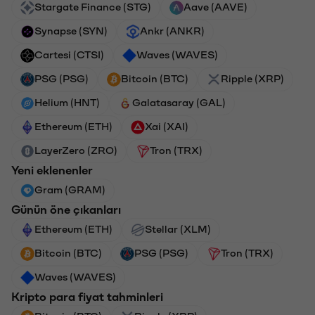
Stargate Finance (STG)
Aave (AAVE)
Synapse (SYN)
Ankr (ANKR)
Cartesi (CTSI)
Waves (WAVES)
PSG (PSG)
Bitcoin (BTC)
Ripple (XRP)
Helium (HNT)
Galatasaray (GAL)
Ethereum (ETH)
Xai (XAI)
LayerZero (ZRO)
Tron (TRX)
Yeni eklenenler
Gram (GRAM)
Günün öne çıkanları
Ethereum (ETH)
Stellar (XLM)
Bitcoin (BTC)
PSG (PSG)
Tron (TRX)
Waves (WAVES)
Kripto para fiyat tahminleri