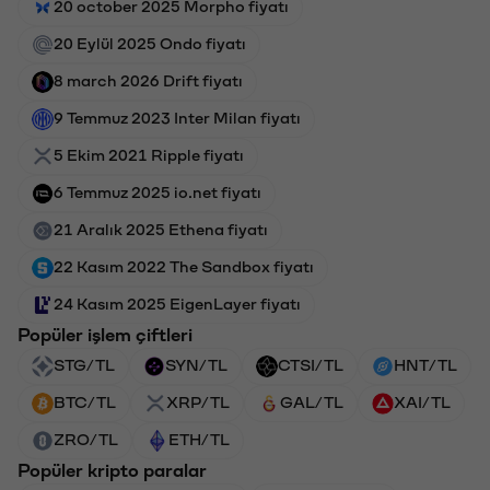
20 october 2025 Morpho fiyatı
20 Eylül 2025 Ondo fiyatı
8 march 2026 Drift fiyatı
9 Temmuz 2023 Inter Milan fiyatı
5 Ekim 2021 Ripple fiyatı
6 Temmuz 2025 io.net fiyatı
21 Aralık 2025 Ethena fiyatı
22 Kasım 2022 The Sandbox fiyatı
24 Kasım 2025 EigenLayer fiyatı
Popüler işlem çiftleri
STG/TL
SYN/TL
CTSI/TL
HNT/TL
BTC/TL
XRP/TL
GAL/TL
XAI/TL
ZRO/TL
ETH/TL
Popüler kripto paralar