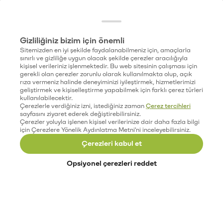
Gizliliğiniz bizim için önemli
Sitemizden en iyi şekilde faydalanabilmeniz için, amaçlarla
sınırlı ve gizliliğe uygun olacak şekilde çerezler aracılığıyla
kişisel verileriniz işlenmektedir. Bu web sitesinin çalışması için
gerekli olan çerezler zorunlu olarak kullanılmakta olup, açık
rıza vermeniz halinde deneyiminizi iyileştirmek, hizmetlerimizi
geliştirmek ve kişiselleştirme yapabilmek için farklı çerez türleri
kullanılabilecektir.
Çerezlerle verdiğiniz izni, istediğiniz zaman
Çerez tercihleri
sayfasını ziyaret ederek değiştirebilirsiniz.
Çerezler yoluyla işlenen kişisel verilerinize dair daha fazla bilgi
için Çerezlere Yönelik Aydınlatma Metni'ni inceleyebilirsiniz.
Çerezleri kabul et
Opsiyonel çerezleri reddet