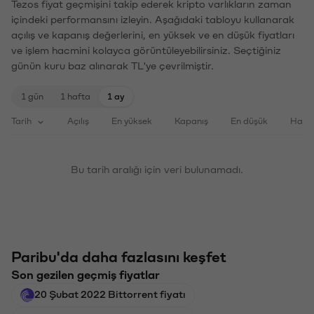
Tezos fiyat geçmişini takip ederek kripto varlıkların zaman
içindeki performansını izleyin. Aşağıdaki tabloyu kullanarak
açılış ve kapanış değerlerini, en yüksek ve en düşük fiyatları
ve işlem hacmini kolayca görüntüleyebilirsiniz. Seçtiğiniz
günün kuru baz alınarak TL'ye çevrilmiştir.
1 gün
1 hafta
1 ay
Tarih
Açılış
En yüksek
Kapanış
En düşük
Haci
Bu tarih aralığı için veri bulunamadı.
Paribu'da daha fazlasını keşfet
Son gezilen geçmiş fiyatlar
20 Şubat 2022 Bittorrent fiyatı