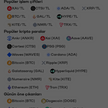
Popüler işlem çiftleri
XAI/TL
CTSI/TL
ADA/TL
XRP/TL
BTC/TL
GAL/TL
HYPE/TL
KITE/TL
NMR/TL
TRX/TL
Popüler kripto paralar
Ankr (ANKR)
Xai (XAI)
Aave (AAVE)
Cartesi (CTSI)
PSG (PSG)
Waves (WAVES)
Cardano (ADA)
Bitcoin (BTC)
Ripple (XRP)
Galatasaray (GAL)
Hyperliquid (HYPE)
Numeraire (NMR)
Kite (KITE)
Ethereum (ETH)
Tron (TRX)
Günün öne çıkanları
Bitcoin (BTC)
Dogecoin (DOGE)