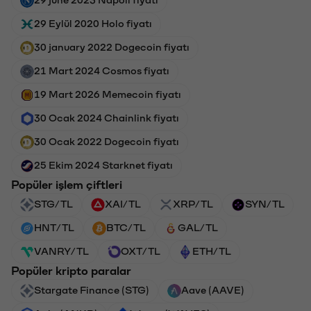
29 Eylül 2020 Holo fiyatı
30 january 2022 Dogecoin fiyatı
21 Mart 2024 Cosmos fiyatı
19 Mart 2026 Memecoin fiyatı
30 Ocak 2024 Chainlink fiyatı
30 Ocak 2022 Dogecoin fiyatı
25 Ekim 2024 Starknet fiyatı
Popüler işlem çiftleri
STG/TL
XAI/TL
XRP/TL
SYN/TL
HNT/TL
BTC/TL
GAL/TL
VANRY/TL
OXT/TL
ETH/TL
Popüler kripto paralar
Stargate Finance (STG)
Aave (AAVE)