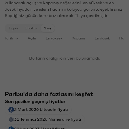
kullanarak açılış ve kapanış değerlerini, en yüksek ve en
düşük fiyatları ve işlem hacmini kolayca görüntüleyebilirsiniz.
Seçtiğiniz günün kuru baz alınarak TL'ye çevrilmiştir.
1 gün
1 hafta
1 ay
Tarih
Açılış
En yüksek
Kapanış
En düşük
Haci
Bu tarih aralığı için veri bulunamadı.
Paribu'da daha fazlasını keşfet
Son gezilen geçmiş fiyatlar
3 Mart 2026 Litecoin fiyatı
31 Temmuz 2026 Numeraire fiyatı
29 june 2023 Napoli fiyatı