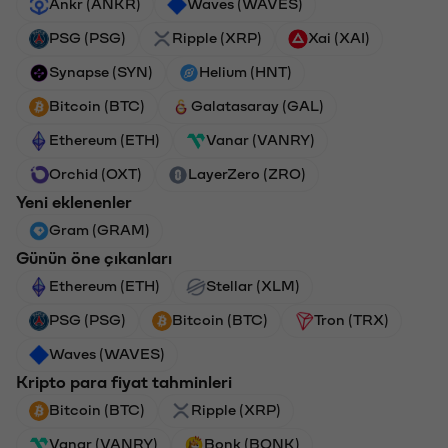
Ankr (ANKR)
Waves (WAVES)
PSG (PSG)
Ripple (XRP)
Xai (XAI)
Synapse (SYN)
Helium (HNT)
Bitcoin (BTC)
Galatasaray (GAL)
Ethereum (ETH)
Vanar (VANRY)
Orchid (OXT)
LayerZero (ZRO)
Yeni eklenenler
Gram (GRAM)
Günün öne çıkanları
Ethereum (ETH)
Stellar (XLM)
PSG (PSG)
Bitcoin (BTC)
Tron (TRX)
Waves (WAVES)
Kripto para fiyat tahminleri
Bitcoin (BTC)
Ripple (XRP)
Vanar (VANRY)
Bonk (BONK)