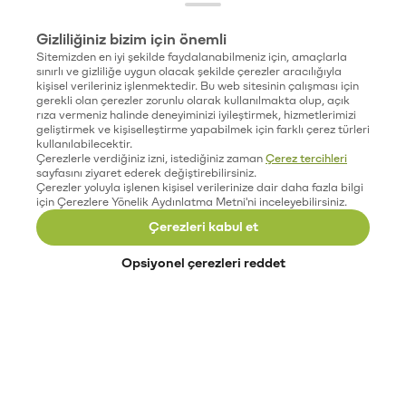
Gizliliğiniz bizim için önemli
Sitemizden en iyi şekilde faydalanabilmeniz için, amaçlarla
sınırlı ve gizliliğe uygun olacak şekilde çerezler aracılığıyla
kişisel verileriniz işlenmektedir. Bu web sitesinin çalışması için
gerekli olan çerezler zorunlu olarak kullanılmakta olup, açık
rıza vermeniz halinde deneyiminizi iyileştirmek, hizmetlerimizi
geliştirmek ve kişiselleştirme yapabilmek için farklı çerez türleri
kullanılabilecektir.
Çerezlerle verdiğiniz izni, istediğiniz zaman
Çerez tercihleri
sayfasını ziyaret ederek değiştirebilirsiniz.
Çerezler yoluyla işlenen kişisel verilerinize dair daha fazla bilgi
için Çerezlere Yönelik Aydınlatma Metni'ni inceleyebilirsiniz.
Çerezleri kabul et
Opsiyonel çerezleri reddet
Paribu’yu keşfet
Eğitimler