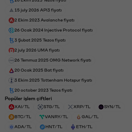
15 july 2026 API3 fiyatı
2 Ekim 2023 Avalanche fiyatı
26 Ocak 2024 Injective Protocol fiyatı
3 Şubat 2025 Tezos fiyatı
2 july 2026 UMA fiyatı
26 Temmuz 2025 OMG Network fiyatı
20 Ocak 2025 Bat fiyatı
3 Ekim 2025 Tottenham Hotspur fiyatı
20 october 2023 Tezos fiyatı
Popüler işlem çiftleri
XAI/TL
STG/TL
XRP/TL
SYN/TL
BTC/TL
VANRY/TL
GAL/TL
ADA/TL
HNT/TL
ETH/TL