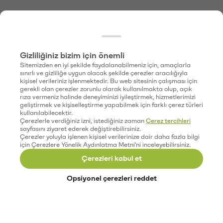
Gizliliğiniz bizim için önemli
Sitemizden en iyi şekilde faydalanabilmeniz için, amaçlarla
sınırlı ve gizliliğe uygun olacak şekilde çerezler aracılığıyla
kişisel verileriniz işlenmektedir. Bu web sitesinin çalışması için
gerekli olan çerezler zorunlu olarak kullanılmakta olup, açık
rıza vermeniz halinde deneyiminizi iyileştirmek, hizmetlerimizi
geliştirmek ve kişiselleştirme yapabilmek için farklı çerez türleri
kullanılabilecektir.
Çerezlerle verdiğiniz izni, istediğiniz zaman
Çerez tercihleri
sayfasını ziyaret ederek değiştirebilirsiniz.
Çerezler yoluyla işlenen kişisel verilerinize dair daha fazla bilgi
için Çerezlere Yönelik Aydınlatma Metni'ni inceleyebilirsiniz.
Çerezleri kabul et
Opsiyonel çerezleri reddet