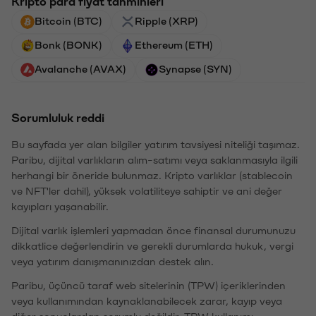
Kripto para fiyat tahminleri
Bitcoin (BTC)
Ripple (XRP)
Bonk (BONK)
Ethereum (ETH)
Avalanche (AVAX)
Synapse (SYN)
Sorumluluk reddi
Bu sayfada yer alan bilgiler yatırım tavsiyesi niteliği taşımaz.
Paribu, dijital varlıkların alım-satımı veya saklanmasıyla ilgili
herhangi bir öneride bulunmaz. Kripto varlıklar (stablecoin
ve NFT'ler dahil), yüksek volatiliteye sahiptir ve ani değer
kayıpları yaşanabilir.
Dijital varlık işlemleri yapmadan önce finansal durumunuzu
dikkatlice değerlendirin ve gerekli durumlarda hukuk, vergi
veya yatırım danışmanınızdan destek alın.
Paribu, üçüncü taraf web sitelerinin (TPW) içeriklerinden
veya kullanımından kaynaklanabilecek zarar, kayıp veya
diğer sonuçlardan sorumlu değildir. TPW kullanımı,