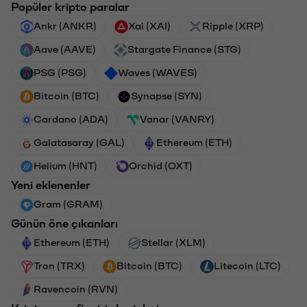
Popüler kripto paralar
Ankr (ANKR)
Xai (XAI)
Ripple (XRP)
Aave (AAVE)
Stargate Finance (STG)
PSG (PSG)
Waves (WAVES)
Bitcoin (BTC)
Synapse (SYN)
Cardano (ADA)
Vanar (VANRY)
Galatasaray (GAL)
Ethereum (ETH)
Helium (HNT)
Orchid (OXT)
Yeni eklenenler
Gram (GRAM)
Günün öne çıkanları
Ethereum (ETH)
Stellar (XLM)
Tron (TRX)
Bitcoin (BTC)
Litecoin (LTC)
Ravencoin (RVN)