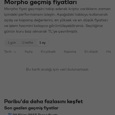
Morpho geçmiş fiyatları
Morpho fiyat geçmişini takip ederek kripto varlıkların zaman
içindeki performansını izleyin. Aşağıdaki tabloyu kullanarak
açılış ve kapanış değerlerini, en yüksek ve en düşük fiyatları
ve işlem hacmini kolayca görüntüleyebilirsiniz. Seçtiğiniz
günün kuru baz alınarak TL'ye çevrilmiştir.
1 gün
1 hafta
1 ay
Tarih
Açılış
En yüksek
Kapanış
En düşük
Haci
Bu tarih aralığı için veri bulunamadı.
Paribu'da daha fazlasını keşfet
Son gezilen geçmiş fiyatlar
20 Ekim 2023 Tezos fiyatı