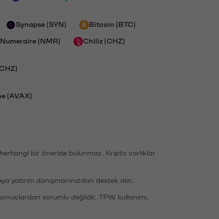
Synapse (SYN)
Bitcoin (BTC)
Numeraire (NMR)
Chiliz (CHZ)
 (CHZ)
he (AVAX)
li herhangi bir öneride bulunmaz. Kripto varlıklar
eya yatırım danışmanınızdan destek alın.
sonuçlardan sorumlu değildir. TPW kullanımı,