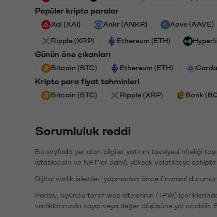
Popüler kripto paralar
Xai (XAI)
Ankr (ANKR)
Aave (AAVE)
Ripple (XRP)
Ethereum (ETH)
Hyperl
Günün öne çıkanları
Bitcoin (BTC)
Ethereum (ETH)
Carda
Kripto para fiyat tahminleri
Bitcoin (BTC)
Ripple (XRP)
Bonk (B
Sorumluluk reddi
Bu sayfada yer alan bilgiler yatırım tavsiyesi niteliği ta
(stablecoin ve NFT'ler dahil), yüksek volatiliteye sahipti
Dijital varlık işlemleri yapmadan önce finansal durumu
Paribu, üçüncü taraf web sitelerinin (TPW) içeriklerin
varlıklarınızda kayıp veya değer düşüşüne yol açabilir. 