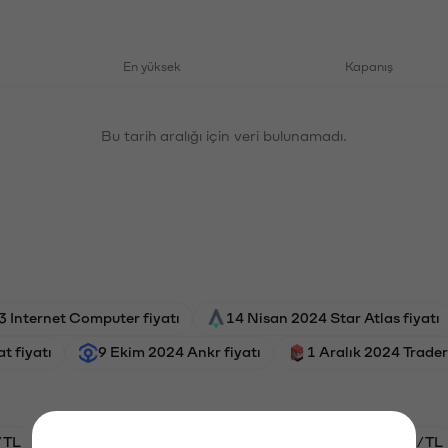
En yüksek
Kapanış
Bu tarih aralığı için veri bulunamadı.
 Internet Computer fiyatı
14 Nisan 2024 Star Atlas fiyatı
t fiyatı
9 Ekim 2024 Ankr fiyatı
1 Aralık 2024 Trader
/TL
HYPE/TL
BTC/TL
GAL/TL
ETH/TL