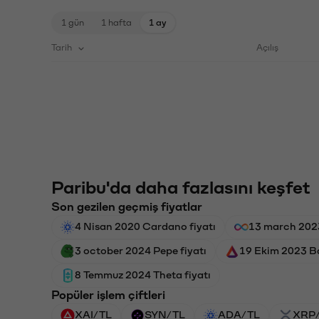
1 gün
1 hafta
1 ay
Tarih
Açılış
Paribu'da daha fazlasını keşfet
Son gezilen geçmiş fiyatlar
4 Nisan 2020 Cardano fiyatı
13 march 2023
3 october 2024 Pepe fiyatı
19 Ekim 2023 Ba
8 Temmuz 2024 Theta fiyatı
Popüler işlem çiftleri
XAI/TL
SYN/TL
ADA/TL
XRP