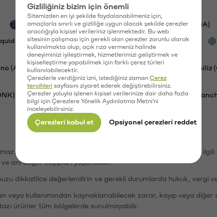
Gizliliğiniz bizim için önemli
Sitemizden en iyi şekilde faydalanabilmeniz için,
PSG (PSG)
amaçlarla sınırlı ve gizliliğe uygun olacak şekilde çerezler
Waves (WAVES)
Cardano (ADA)
aracılığıyla kişisel verileriniz işlenmektedir. Bu web
sitesinin çalışması için gerekli olan çerezler zorunlu olarak
iquid (HYPE)
Galatasaray (GAL)
Orchid (OXT)
kullanılmakta olup, açık rıza vermeniz halinde
deneyiminizi iyileştirmek, hizmetlerimizi geliştirmek ve
kişiselleştirme yapabilmek için farklı çerez türleri
no (ADA)
Bat (BAT)
Dogecoin (DOGE)
Chiliz
kullanılabilecektir.
Çerezlerle verdiğiniz izni, istediğiniz zaman
Çerez
tercihleri
sayfasını ziyaret ederek değiştirebilirsiniz.
Çerezler yoluyla işlenen kişisel verilerinize dair daha fazla
ONK)
Ethereum (ETH)
Synapse (SYN)
Avalanc
bilgi için Çerezlere Yönelik Aydınlatma Metni'ni
inceleyebilirsiniz.
Çerezleri kabul et
Opsiyonel çerezleri reddet
şımaz. Paribu, dijital varlıkların alım-satımı veya saklanmasıyla ilgi
r ve ani değer kayıpları yaşanabilir.
nuzu dikkatlice değerlendirin ve gerekli durumlarda hukuk, vergi v
den veya kullanımından kaynaklanabilecek zarar, kayıp veya diğer 
Bazı ürünler tüm bölgelerde sunulmayabilir.