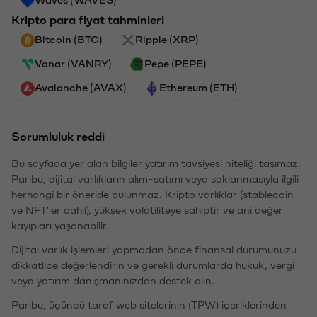
Waves (WAVES)
Kripto para fiyat tahminleri
Bitcoin (BTC)
Ripple (XRP)
Vanar (VANRY)
Pepe (PEPE)
Avalanche (AVAX)
Ethereum (ETH)
Sorumluluk reddi
Bu sayfada yer alan bilgiler yatırım tavsiyesi niteliği taşımaz.
Paribu, dijital varlıkların alım-satımı veya saklanmasıyla ilgili
herhangi bir öneride bulunmaz. Kripto varlıklar (stablecoin
ve NFT'ler dahil), yüksek volatiliteye sahiptir ve ani değer
kayıpları yaşanabilir.
Dijital varlık işlemleri yapmadan önce finansal durumunuzu
dikkatlice değerlendirin ve gerekli durumlarda hukuk, vergi
veya yatırım danışmanınızdan destek alın.
Paribu, üçüncü taraf web sitelerinin (TPW) içeriklerinden