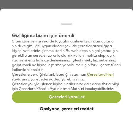
Gizliliğiniz bizim için önemli
Sitemizden en iyi şekilde faydalanabilmeniz için, amaçlarla
sınırlı ve gizliliğe uygun olacak şekilde çerezler aracılığıyla
kişisel verileriniz işlenmektedir. Bu web sitesinin çalışması için
gerekli olan çerezler zorunlu olarak kullanılmakta olup, açık
rıza vermeniz halinde deneyiminizi iyileştirmek, hizmetlerimizi
geliştirmek ve kişiselleştirme yapabilmek için farklı çerez türleri
kullanılabilecektir.
Çerezlerle verdiğiniz izni, istediğiniz zaman
Çerez tercihleri
sayfasını ziyaret ederek değiştirebilirsiniz.
Çerezler yoluyla işlenen kişisel verilerinize dair daha fazla bilgi
için Çerezlere Yönelik Aydınlatma Metni'ni inceleyebilirsiniz.
Çerezleri kabul et
Opsiyonel çerezleri reddet