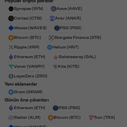
Popüler kripto paralar
Synapse (SYN)
Aave (AAVE)
Cartesi (CTSI)
Ankr (ANKR)
Waves (WAVES)
PSG (PSG)
Bitcoin (BTC)
Stargate Finance (STG)
Ripple (XRP)
Helium (HNT)
Ethereum (ETH)
Galatasaray (GAL)
Vanar (VANRY)
Kite (KITE)
LayerZero (ZRO)
Yeni eklenenler
Gram (GRAM)
Günün öne çıkanları
Ethereum (ETH)
PSG (PSG)
Stellar (XLM)
Bitcoin (BTC)
Tron (TRX)