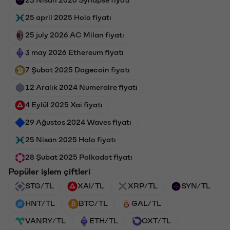
25 april 2025 Holo fiyatı
25 july 2026 AC Milan fiyatı
3 may 2026 Ethereum fiyatı
7 Şubat 2025 Dogecoin fiyatı
12 Aralık 2024 Numeraire fiyatı
4 Eylül 2025 Xai fiyatı
29 Ağustos 2024 Waves fiyatı
25 Nisan 2025 Holo fiyatı
28 Şubat 2025 Polkadot fiyatı
Popüler işlem çiftleri
STG/TL
XAI/TL
XRP/TL
SYN/TL
HNT/TL
BTC/TL
GAL/TL
VANRY/TL
ETH/TL
OXT/TL