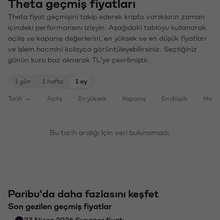
Theta geçmiş fiyatları
Theta fiyat geçmişini takip ederek kripto varlıkların zaman
içindeki performansını izleyin. Aşağıdaki tabloyu kullanarak
açılış ve kapanış değerlerini, en yüksek ve en düşük fiyatları
ve işlem hacmini kolayca görüntüleyebilirsiniz. Seçtiğiniz
günün kuru baz alınarak TL'ye çevrilmiştir.
1 gün
1 hafta
1 ay
Tarih
Açılış
En yüksek
Kapanış
En düşük
Haci
Bu tarih aralığı için veri bulunamadı.
Paribu'da daha fazlasını keşfet
Son gezilen geçmiş fiyatlar
23 Nisan 2026 Synapse fiyatı