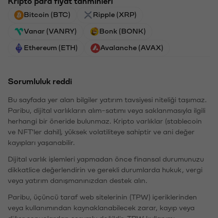
Kripto para fiyat tahminleri
Bitcoin (BTC)
Ripple (XRP)
Vanar (VANRY)
Bonk (BONK)
Ethereum (ETH)
Avalanche (AVAX)
Sorumluluk reddi
Bu sayfada yer alan bilgiler yatırım tavsiyesi niteliği taşımaz.
Paribu, dijital varlıkların alım-satımı veya saklanmasıyla ilgili
herhangi bir öneride bulunmaz. Kripto varlıklar (stablecoin
ve NFT'ler dahil), yüksek volatiliteye sahiptir ve ani değer
kayıpları yaşanabilir.
Dijital varlık işlemleri yapmadan önce finansal durumunuzu
dikkatlice değerlendirin ve gerekli durumlarda hukuk, vergi
veya yatırım danışmanınızdan destek alın.
Paribu, üçüncü taraf web sitelerinin (TPW) içeriklerinden
veya kullanımından kaynaklanabilecek zarar, kayıp veya
diğer sonuçlardan sorumlu değildir. TPW kullanımı,