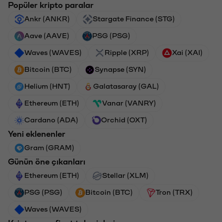
Popüler kripto paralar
Ankr (ANKR)
Stargate Finance (STG)
Aave (AAVE)
PSG (PSG)
Waves (WAVES)
Ripple (XRP)
Xai (XAI)
Bitcoin (BTC)
Synapse (SYN)
Helium (HNT)
Galatasaray (GAL)
Ethereum (ETH)
Vanar (VANRY)
Cardano (ADA)
Orchid (OXT)
Yeni eklenenler
Gram (GRAM)
Günün öne çıkanları
Ethereum (ETH)
Stellar (XLM)
PSG (PSG)
Bitcoin (BTC)
Tron (TRX)
Waves (WAVES)