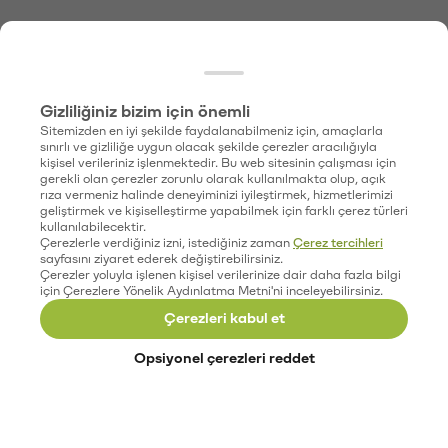
Gizliliğiniz bizim için önemli
Sitemizden en iyi şekilde faydalanabilmeniz için, amaçlarla
sınırlı ve gizliliğe uygun olacak şekilde çerezler aracılığıyla
kişisel verileriniz işlenmektedir. Bu web sitesinin çalışması için
gerekli olan çerezler zorunlu olarak kullanılmakta olup, açık
rıza vermeniz halinde deneyiminizi iyileştirmek, hizmetlerimizi
geliştirmek ve kişiselleştirme yapabilmek için farklı çerez türleri
kullanılabilecektir.
Çerezlerle verdiğiniz izni, istediğiniz zaman
Çerez tercihleri
sayfasını ziyaret ederek değiştirebilirsiniz.
Çerezler yoluyla işlenen kişisel verilerinize dair daha fazla bilgi
için Çerezlere Yönelik Aydınlatma Metni'ni inceleyebilirsiniz.
Çerezleri kabul et
Opsiyonel çerezleri reddet