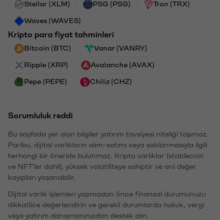
Stellar (XLM)
PSG (PSG)
Tron (TRX)
Waves (WAVES)
Kripto para fiyat tahminleri
Bitcoin (BTC)
Vanar (VANRY)
Ripple (XRP)
Avalanche (AVAX)
Pepe (PEPE)
Chiliz (CHZ)
Sorumluluk reddi
Bu sayfada yer alan bilgiler yatırım tavsiyesi niteliği taşımaz.
Paribu, dijital varlıkların alım-satımı veya saklanmasıyla ilgili
herhangi bir öneride bulunmaz. Kripto varlıklar (stablecoin
ve NFT'ler dahil), yüksek volatiliteye sahiptir ve ani değer
kayıpları yaşanabilir.
Dijital varlık işlemleri yapmadan önce finansal durumunuzu
dikkatlice değerlendirin ve gerekli durumlarda hukuk, vergi
veya yatırım danışmanınızdan destek alın.