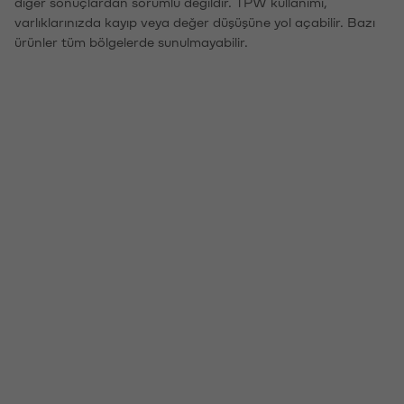
diğer sonuçlardan sorumlu değildir. TPW kullanımı,
varlıklarınızda kayıp veya değer düşüşüne yol açabilir. Bazı
ürünler tüm bölgelerde sunulmayabilir.