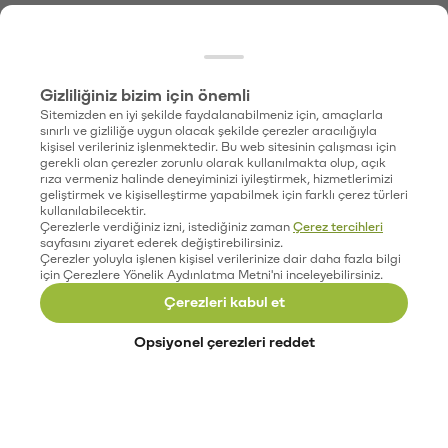
Gizliliğiniz bizim için önemli
Sitemizden en iyi şekilde faydalanabilmeniz için, amaçlarla
sınırlı ve gizliliğe uygun olacak şekilde çerezler aracılığıyla
kişisel verileriniz işlenmektedir. Bu web sitesinin çalışması için
gerekli olan çerezler zorunlu olarak kullanılmakta olup, açık
rıza vermeniz halinde deneyiminizi iyileştirmek, hizmetlerimizi
geliştirmek ve kişiselleştirme yapabilmek için farklı çerez türleri
kullanılabilecektir.
Çerezlerle verdiğiniz izni, istediğiniz zaman
Çerez tercihleri
sayfasını ziyaret ederek değiştirebilirsiniz.
Çerezler yoluyla işlenen kişisel verilerinize dair daha fazla bilgi
için Çerezlere Yönelik Aydınlatma Metni'ni inceleyebilirsiniz.
Çerezleri kabul et
Opsiyonel çerezleri reddet