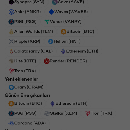
Synapse (SYN)
Aave (AAVE)
Ankr (ANKR)
Waves (WAVES)
PSG (PSG)
Vanar (VANRY)
Alien Worlds (TLM)
Bitcoin (BTC)
Ripple (XRP)
Helium (HNT)
Galatasaray (GAL)
Ethereum (ETH)
Kite (KITE)
Render (RENDER)
Tron (TRX)
Yeni eklenenler
Gram (GRAM)
Günün öne çıkanları
Bitcoin (BTC)
Ethereum (ETH)
PSG (PSG)
Stellar (XLM)
Tron (TRX)
Cardano (ADA)