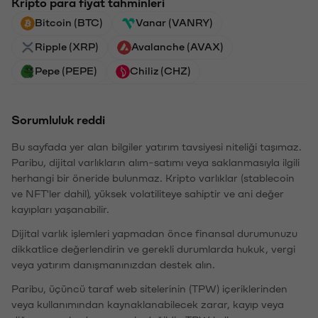
Kripto para fiyat tahminleri
Bitcoin (BTC)
Vanar (VANRY)
Ripple (XRP)
Avalanche (AVAX)
Pepe (PEPE)
Chiliz (CHZ)
Sorumluluk reddi
Bu sayfada yer alan bilgiler yatırım tavsiyesi niteliği taşımaz.
Paribu, dijital varlıkların alım-satımı veya saklanmasıyla ilgili
herhangi bir öneride bulunmaz. Kripto varlıklar (stablecoin
ve NFT'ler dahil), yüksek volatiliteye sahiptir ve ani değer
kayıpları yaşanabilir.
Dijital varlık işlemleri yapmadan önce finansal durumunuzu
dikkatlice değerlendirin ve gerekli durumlarda hukuk, vergi
veya yatırım danışmanınızdan destek alın.
Paribu, üçüncü taraf web sitelerinin (TPW) içeriklerinden
veya kullanımından kaynaklanabilecek zarar, kayıp veya