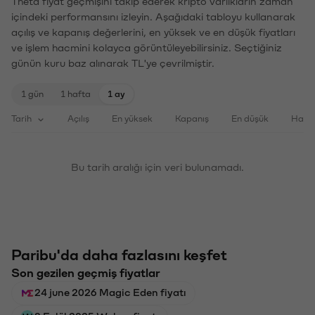
Theta fiyat geçmişini takip ederek kripto varlıkların zaman
içindeki performansını izleyin. Aşağıdaki tabloyu kullanarak
açılış ve kapanış değerlerini, en yüksek ve en düşük fiyatları
ve işlem hacmini kolayca görüntüleyebilirsiniz. Seçtiğiniz
günün kuru baz alınarak TL'ye çevrilmiştir.
1 gün
1 hafta
1 ay
Tarih
Açılış
En yüksek
Kapanış
En düşük
Haci
Bu tarih aralığı için veri bulunamadı.
Paribu'da daha fazlasını keşfet
Son gezilen geçmiş fiyatlar
24 june 2026 Magic Eden fiyatı