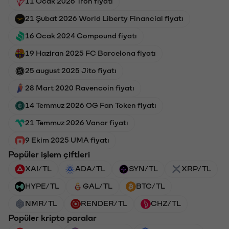
11 Ocak 2026 Tron fiyatı
21 Şubat 2026 World Liberty Financial fiyatı
16 Ocak 2024 Compound fiyatı
19 Haziran 2025 FC Barcelona fiyatı
25 august 2025 Jito fiyatı
28 Mart 2020 Ravencoin fiyatı
14 Temmuz 2026 OG Fan Token fiyatı
21 Temmuz 2026 Vanar fiyatı
9 Ekim 2025 UMA fiyatı
Popüler işlem çiftleri
XAI/TL
ADA/TL
SYN/TL
XRP/TL
HYPE/TL
GAL/TL
BTC/TL
NMR/TL
RENDER/TL
CHZ/TL
Popüler kripto paralar