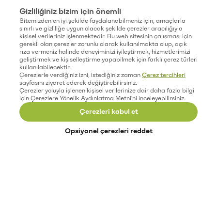
Gizliliğiniz bizim için önemli
Sitemizden en iyi şekilde faydalanabilmeniz için, amaçlarla
sınırlı ve gizliliğe uygun olacak şekilde çerezler aracılığıyla
kişisel verileriniz işlenmektedir. Bu web sitesinin çalışması için
gerekli olan çerezler zorunlu olarak kullanılmakta olup, açık
rıza vermeniz halinde deneyiminizi iyileştirmek, hizmetlerimizi
geliştirmek ve kişiselleştirme yapabilmek için farklı çerez türleri
kullanılabilecektir.
Çerezlerle verdiğiniz izni, istediğiniz zaman
Çerez tercihleri
sayfasını ziyaret ederek değiştirebilirsiniz.
Çerezler yoluyla işlenen kişisel verilerinize dair daha fazla bilgi
için Çerezlere Yönelik Aydınlatma Metni'ni inceleyebilirsiniz.
Çerezleri kabul et
Opsiyonel çerezleri reddet
Paribu’yu keşfet
Eğitimler
Etkinlikler