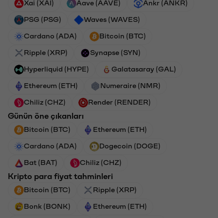
Xai (XAI)
Aave (AAVE)
Ankr (ANKR)
PSG (PSG)
Waves (WAVES)
Cardano (ADA)
Bitcoin (BTC)
Ripple (XRP)
Synapse (SYN)
Hyperliquid (HYPE)
Galatasaray (GAL)
Ethereum (ETH)
Numeraire (NMR)
Chiliz (CHZ)
Render (RENDER)
Günün öne çıkanları
Bitcoin (BTC)
Ethereum (ETH)
Cardano (ADA)
Dogecoin (DOGE)
Bat (BAT)
Chiliz (CHZ)
Kripto para fiyat tahminleri
Bitcoin (BTC)
Ripple (XRP)
Bonk (BONK)
Ethereum (ETH)