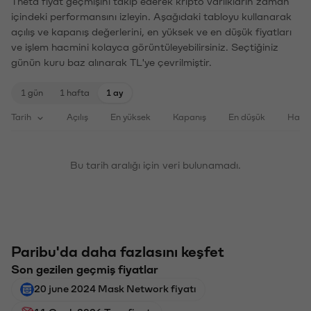
Theta fiyat geçmişini takip ederek kripto varlıkların zaman
içindeki performansını izleyin. Aşağıdaki tabloyu kullanarak
açılış ve kapanış değerlerini, en yüksek ve en düşük fiyatları
ve işlem hacmini kolayca görüntüleyebilirsiniz. Seçtiğiniz
günün kuru baz alınarak TL'ye çevrilmiştir.
1 gün
1 hafta
1 ay
Tarih
Açılış
En yüksek
Kapanış
En düşük
Haci
Bu tarih aralığı için veri bulunamadı.
Paribu'da daha fazlasını keşfet
Son gezilen geçmiş fiyatlar
20 june 2024 Mask Network fiyatı