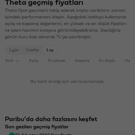
Theta geçmiş fiyatları
Theta fiyat geçmişini takip ederek kripto varlıkların zaman
içindeki performansını izleyin. Aşağıdaki tabloyu kullanarak
açılış ve kapanış değerlerini, en yüksek ve en düşük fiyatları
ve işlem hacmini kolayca görüntüleyebilirsiniz. Seçtiğiniz
günün kuru baz alınarak TL'ye çevrilmiştir.
1 gün
1 hafta
1 ay
Tarih
Açılış
En yüksek
Kapanış
En düşük
Haci
Bu tarih aralığı için veri bulunamadı.
Paribu'da daha fazlasını keşfet
Son gezilen geçmiş fiyatlar
21 Ağustos 2019 Neo fiyatı