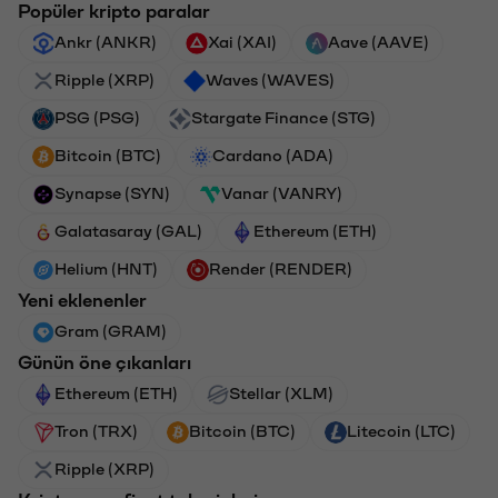
Popüler kripto paralar
Ankr (ANKR)
Xai (XAI)
Aave (AAVE)
Ripple (XRP)
Waves (WAVES)
PSG (PSG)
Stargate Finance (STG)
Bitcoin (BTC)
Cardano (ADA)
Synapse (SYN)
Vanar (VANRY)
Galatasaray (GAL)
Ethereum (ETH)
Helium (HNT)
Render (RENDER)
Yeni eklenenler
Gram (GRAM)
Günün öne çıkanları
Ethereum (ETH)
Stellar (XLM)
Tron (TRX)
Bitcoin (BTC)
Litecoin (LTC)
Ripple (XRP)