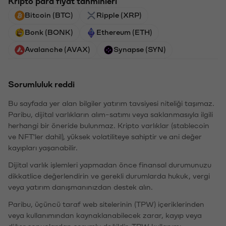
Kripto para fiyat tahminleri
Bitcoin (BTC)
Ripple (XRP)
Bonk (BONK)
Ethereum (ETH)
Avalanche (AVAX)
Synapse (SYN)
Sorumluluk reddi
Bu sayfada yer alan bilgiler yatırım tavsiyesi niteliği taşımaz.
Paribu, dijital varlıkların alım-satımı veya saklanmasıyla ilgili
herhangi bir öneride bulunmaz. Kripto varlıklar (stablecoin
ve NFT'ler dahil), yüksek volatiliteye sahiptir ve ani değer
kayıpları yaşanabilir.
Dijital varlık işlemleri yapmadan önce finansal durumunuzu
dikkatlice değerlendirin ve gerekli durumlarda hukuk, vergi
veya yatırım danışmanınızdan destek alın.
Paribu, üçüncü taraf web sitelerinin (TPW) içeriklerinden
veya kullanımından kaynaklanabilecek zarar, kayıp veya
diğer sonuçlardan sorumlu değildir. TPW kullanımı,