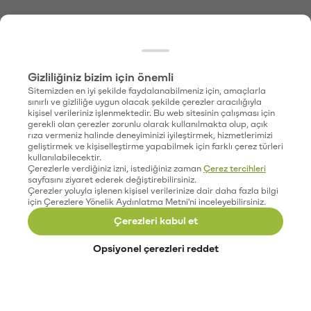
Gizliliğiniz bizim için önemli
Sitemizden en iyi şekilde faydalanabilmeniz için, amaçlarla
sınırlı ve gizliliğe uygun olacak şekilde çerezler aracılığıyla
kişisel verileriniz işlenmektedir. Bu web sitesinin çalışması için
gerekli olan çerezler zorunlu olarak kullanılmakta olup, açık
rıza vermeniz halinde deneyiminizi iyileştirmek, hizmetlerimizi
geliştirmek ve kişiselleştirme yapabilmek için farklı çerez türleri
kullanılabilecektir.
Çerezlerle verdiğiniz izni, istediğiniz zaman
Çerez tercihleri
sayfasını ziyaret ederek değiştirebilirsiniz.
Çerezler yoluyla işlenen kişisel verilerinize dair daha fazla bilgi
için Çerezlere Yönelik Aydınlatma Metni'ni inceleyebilirsiniz.
Çerezleri kabul et
Opsiyonel çerezleri reddet