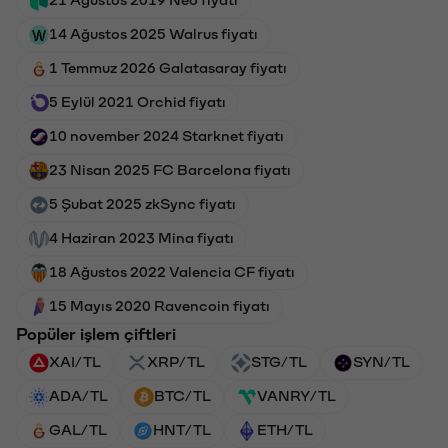
14 Ağustos 2025 Walrus fiyatı
1 Temmuz 2026 Galatasaray fiyatı
5 Eylül 2021 Orchid fiyatı
10 november 2024 Starknet fiyatı
23 Nisan 2025 FC Barcelona fiyatı
5 Şubat 2025 zkSync fiyatı
4 Haziran 2023 Mina fiyatı
18 Ağustos 2022 Valencia CF fiyatı
15 Mayıs 2020 Ravencoin fiyatı
Popüler işlem çiftleri
XAI/TL
XRP/TL
STG/TL
SYN/TL
ADA/TL
BTC/TL
VANRY/TL
GAL/TL
HNT/TL
ETH/TL