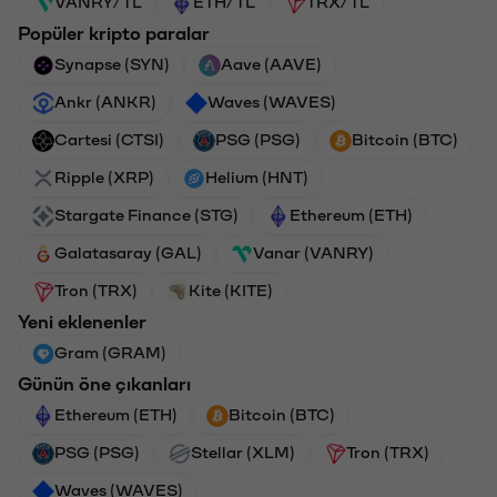
VANRY/TL
ETH/TL
TRX/TL
Popüler kripto paralar
Synapse (SYN)
Aave (AAVE)
Ankr (ANKR)
Waves (WAVES)
Cartesi (CTSI)
PSG (PSG)
Bitcoin (BTC)
Ripple (XRP)
Helium (HNT)
Stargate Finance (STG)
Ethereum (ETH)
Galatasaray (GAL)
Vanar (VANRY)
Tron (TRX)
Kite (KITE)
Yeni eklenenler
Gram (GRAM)
Günün öne çıkanları
Ethereum (ETH)
Bitcoin (BTC)
PSG (PSG)
Stellar (XLM)
Tron (TRX)
Waves (WAVES)