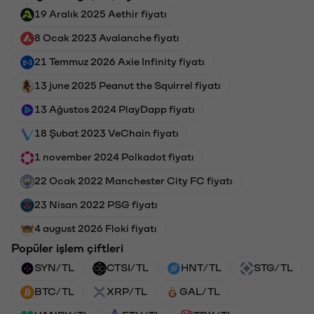
19 Aralık 2025 Aethir fiyatı
8 Ocak 2023 Avalanche fiyatı
21 Temmuz 2026 Axie Infinity fiyatı
13 june 2025 Peanut the Squirrel fiyatı
13 Ağustos 2024 PlayDapp fiyatı
18 Şubat 2023 VeChain fiyatı
1 november 2024 Polkadot fiyatı
22 Ocak 2022 Manchester City FC fiyatı
23 Nisan 2022 PSG fiyatı
4 august 2026 Floki fiyatı
Popüler işlem çiftleri
SYN/TL
CTSI/TL
HNT/TL
STG/TL
BTC/TL
XRP/TL
GAL/TL