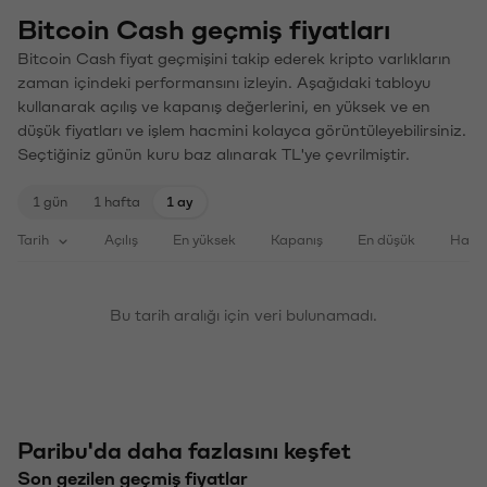
Bitcoin Cash geçmiş fiyatları
Bitcoin Cash fiyat geçmişini takip ederek kripto varlıkların
zaman içindeki performansını izleyin. Aşağıdaki tabloyu
kullanarak açılış ve kapanış değerlerini, en yüksek ve en
düşük fiyatları ve işlem hacmini kolayca görüntüleyebilirsiniz.
Seçtiğiniz günün kuru baz alınarak TL'ye çevrilmiştir.
1 gün
1 hafta
1 ay
Tarih
Açılış
En yüksek
Kapanış
En düşük
Haci
Bu tarih aralığı için veri bulunamadı.
Paribu'da daha fazlasını keşfet
Son gezilen geçmiş fiyatlar