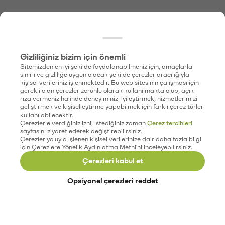
Gizliliğiniz bizim için önemli
Sitemizden en iyi şekilde faydalanabilmeniz için, amaçlarla
sınırlı ve gizliliğe uygun olacak şekilde çerezler aracılığıyla
kişisel verileriniz işlenmektedir. Bu web sitesinin çalışması için
gerekli olan çerezler zorunlu olarak kullanılmakta olup, açık
rıza vermeniz halinde deneyiminizi iyileştirmek, hizmetlerimizi
geliştirmek ve kişiselleştirme yapabilmek için farklı çerez türleri
kullanılabilecektir.
Çerezlerle verdiğiniz izni, istediğiniz zaman
Çerez tercihleri
sayfasını ziyaret ederek değiştirebilirsiniz.
Çerezler yoluyla işlenen kişisel verilerinize dair daha fazla bilgi
için Çerezlere Yönelik Aydınlatma Metni'ni inceleyebilirsiniz.
Çerezleri kabul et
Opsiyonel çerezleri reddet