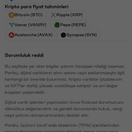
Kripto para fiyat tahminleri
Bitcoin (BTC)
Ripple (XRP)
Vanar (VANRY)
Pepe (PEPE)
Avalanche (AVAX)
Synapse (SYN)
Sorumluluk reddi
Bu sayfada yer alan bilgiler yatırım tavsiyesi niteliği taşımaz.
Paribu, dijital varlıkların alım-satımı veya saklanmasıyla ilgili
herhangi bir öneride bulunmaz. Kripto varlıklar (stablecoin
ve NFT'ler dahil), yüksek volatiliteye sahiptir ve ani değer
kayıpları yaşanabilir.
Dijital varlık işlemleri yapmadan önce finansal durumunuzu
dikkatlice değerlendirin ve gerekli durumlarda hukuk, vergi
veya yatırım danışmanınızdan destek alın.
Paribu, üçüncü taraf web sitelerinin (TPW) içeriklerinden
veya kullanımından kaynaklanabilecek zarar, kayıp veya