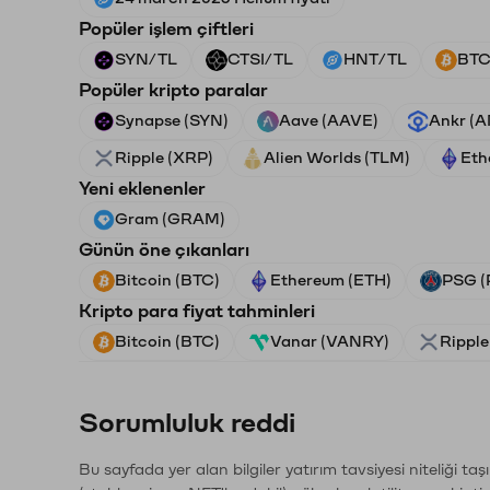
Popüler işlem çiftleri
SYN/TL
CTSI/TL
HNT/TL
BTC
Popüler kripto paralar
Synapse (SYN)
Aave (AAVE)
Ankr (
Ripple (XRP)
Alien Worlds (TLM)
Eth
Yeni eklenenler
Gram (GRAM)
Günün öne çıkanları
Bitcoin (BTC)
Ethereum (ETH)
PSG (
Kripto para fiyat tahminleri
Bitcoin (BTC)
Vanar (VANRY)
Ripple
Sorumluluk reddi
Bu sayfada yer alan bilgiler yatırım tavsiyesi niteliği ta