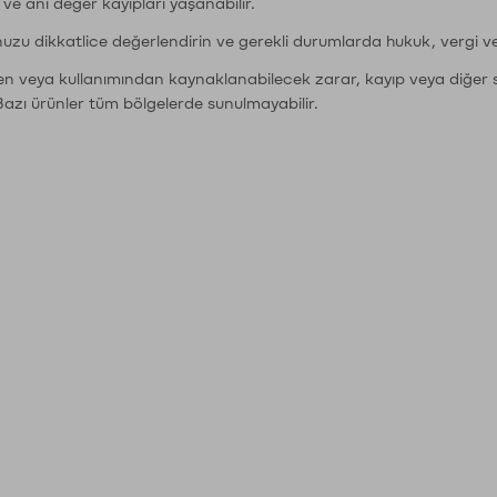
r ve ani değer kayıpları yaşanabilir.
nuzu dikkatlice değerlendirin ve gerekli durumlarda hukuk, vergi v
den veya kullanımından kaynaklanabilecek zarar, kayıp veya diğer 
Bazı ürünler tüm bölgelerde sunulmayabilir.