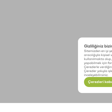
Gizliliğiniz biz
Sitemizden en iyi şe
aracılığıyla kişisel
kullanılmakta olup, 
yapabilmek için fark
Çerezlerle verdiğin
Çerezler yoluyla işl
inceleyebilirsiniz.
Çerezleri kabu