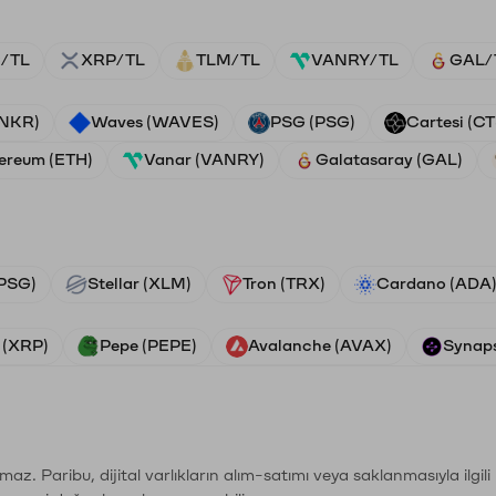
/TL
XRP/TL
TLM/TL
VANRY/TL
GAL/
ANKR)
Waves (WAVES)
PSG (PSG)
Cartesi (CT
ereum (ETH)
Vanar (VANRY)
Galatasaray (GAL)
PSG)
Stellar (XLM)
Tron (TRX)
Cardano (ADA
 (XRP)
Pepe (PEPE)
Avalanche (AVAX)
Synaps
şımaz. Paribu, dijital varlıkların alım-satımı veya saklanmasıyla ilgi