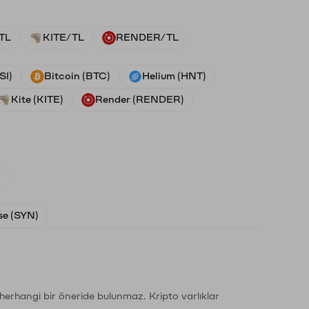
TL
KITE/TL
RENDER/TL
SI)
Bitcoin (BTC)
Helium (HNT)
Kite (KITE)
Render (RENDER)
)
e (SYN)
li herhangi bir öneride bulunmaz. Kripto varlıklar