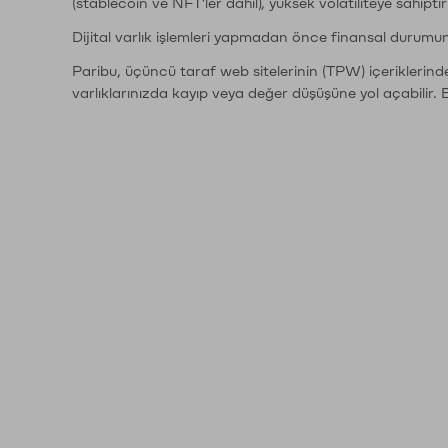
(stablecoin ve NFT'ler dahil), yüksek volatiliteye sahipti
Dijital varlık işlemleri yapmadan önce finansal durumu
Paribu, üçüncü taraf web sitelerinin (TPW) içeriklerin
varlıklarınızda kayıp veya değer düşüşüne yol açabilir. 