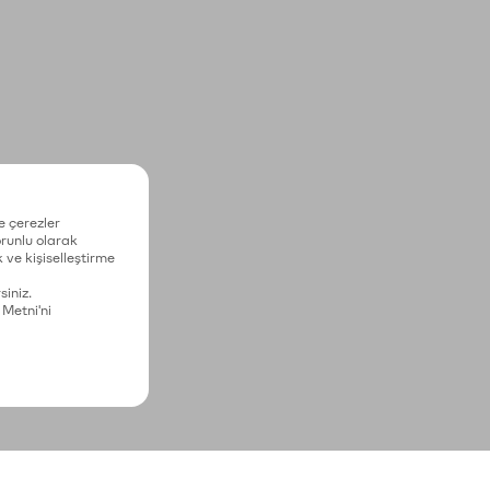
e çerezler
zorunlu olarak
 ve kişiselleştirme
siniz.
 Metni'ni