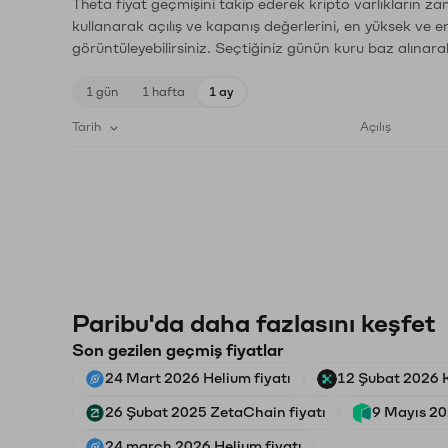
Theta fiyat geçmişini takip ederek kripto varlıkların z
kullanarak açılış ve kapanış değerlerini, en yüksek ve e
görüntüleyebilirsiniz. Seçtiğiniz günün kuru baz alınarak
1 gün
1 hafta
1 ay
Tarih
Açılış
Paribu'da daha fazlasını keşfet
Son gezilen geçmiş fiyatlar
24 Mart 2026 Helium fiyatı
12 Şubat 2026 K
26 Şubat 2025 ZetaChain fiyatı
9 Mayıs 20
24 march 2026 Helium fiyatı