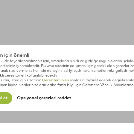
im için önemli
kilde faydalanabilmeniz için, amaçlarla sınırlı ve gizliliğe uygun olacak şekild
 verileriniz işlenmektedir. Bu web sitesinin çalışması için gerekli olan çerezler 
açık rıza vermeniz halinde deneyiminizi iyileştirmek, hizmetlerimizi geliştirmek
lı çerez türleri kullanılabilecektir.
iz izni, istediğiniz zaman
Çerez tercihleri
sayfasını ziyaret ederek değiştirebilir
enen kişisel verilerinize dair daha fazla bilgi için Çerezlere Yönelik Aydınlatma
l et
Opsiyonel çerezleri reddet