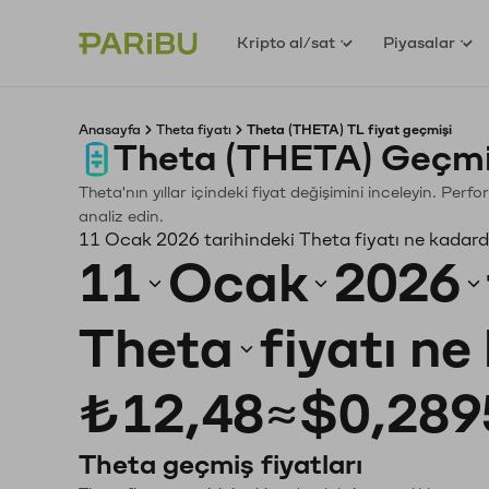
Kripto al/sat
Piyasalar
Anasayfa
Theta fiyatı
Theta (THETA) TL fiyat geçmişi
Theta (THETA) Geçmi
Theta'nın yıllar içindeki fiyat değişimini inceleyin. Per
analiz edin.
11 Ocak 2026 tarihindeki Theta fiyatı ne kadard
11
Ocak
2026
Theta
fiyatı ne
₺12,48
≈
$0,289
Theta geçmiş fiyatları