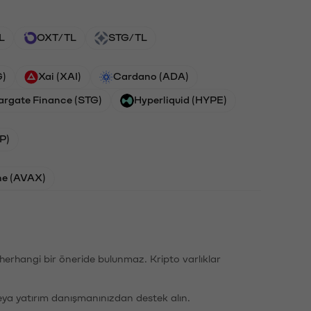
L
OXT/TL
STG/TL
G)
Xai (XAI)
Cardano (ADA)
argate Finance (STG)
Hyperliquid (HYPE)
P)
he (AVAX)
li herhangi bir öneride bulunmaz. Kripto varlıklar
eya yatırım danışmanınızdan destek alın.