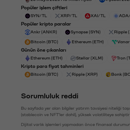
Popüler işlem çiftleri
SYN/TL
XRP/TL
XAI/TL
ADA
Popüler kripto paralar
Ankr (ANKR)
Synapse (SYN)
Ripple 
Bitcoin (BTC)
Ethereum (ETH)
Vanar
Günün öne çıkanları
Ethereum (ETH)
Stellar (XLM)
Tron (
Kripto para fiyat tahminleri
Bitcoin (BTC)
Ripple (XRP)
Bonk (B
Sorumluluk reddi
Bu sayfada yer alan bilgiler yatırım tavsiyesi niteliği ta
(stablecoin ve NFT'ler dahil), yüksek volatiliteye sahipti
Dijital varlık işlemleri yapmadan önce finansal durumu