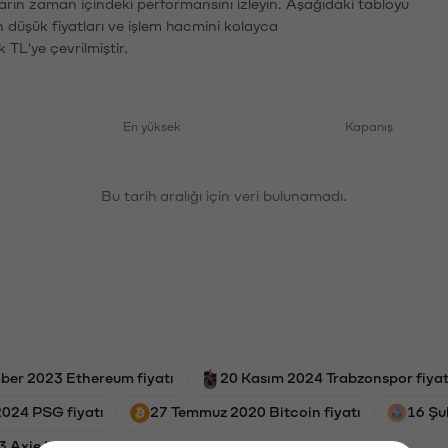
arın zaman içindeki performansını izleyin. Aşağıdaki tabloyu
n düşük fiyatları ve işlem hacmini kolayca
 TL'ye çevrilmiştir.
En yüksek
Kapanış
Bu tarih aralığı için veri bulunamadı.
ber 2023 Ethereum fiyatı
20 Kasım 2024 Trabzonspor fiyat
2024 PSG fiyatı
27 Temmuz 2020 Bitcoin fiyatı
16 Şu
 Axie Infinity fiyatı