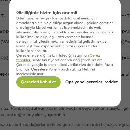
Gizliliğiniz bizim için önemli
/TL
BTC/TL
VANRY/TL
GAL/TL
ETH/T
Sitemizden en iyi şekilde faydalanabilmeniz için,
amaçlarla sınırlı ve gizliliğe uygun olacak şekilde çerezler
aracılığıyla kişisel verileriniz işlenmektedir. Bu web
(XRP)
Aave (AAVE)
Waves (WAVES)
PSG (PS
sitesinin çalışması için gerekli olan çerezler zorunlu olarak
kullanılmakta olup, açık rıza vermeniz halinde
 (VANRY)
deneyiminizi iyileştirmek, hizmetlerimizi geliştirmek ve
Galatasaray (GAL)
Orchid (OXT)
St
kişiselleştirme yapabilmek için farklı çerez türleri
kullanılabilecektir.
Çerezlerle verdiğiniz izni, istediğiniz zaman
Çerez
TRX)
Bitcoin (BTC)
Cardano (ADA)
Ripple (XR
tercihleri
sayfasını ziyaret ederek değiştirebilirsiniz.
Çerezler yoluyla işlenen kişisel verilerinize dair daha fazla
bilgi için Çerezlere Yönelik Aydınlatma Metni'ni
ONK)
inceleyebilirsiniz.
Ethereum (ETH)
Synapse (SYN)
Avalanc
Çerezleri kabul et
Opsiyonel çerezleri reddet
şımaz. Paribu, dijital varlıkların alım-satımı veya saklanmasıyla ilgi
r ve ani değer kayıpları yaşanabilir.
nuzu dikkatlice değerlendirin ve gerekli durumlarda hukuk, vergi v