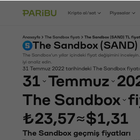
Kripto al/sat
Piyasalar
Anasayfa
The Sandbox fiyatı
The Sandbox (SAND) TL fiyat
The Sandbox (SAND) 
The Sandbox'un yıllar içindeki fiyat değişimini inceley
iyi analiz edin.
31 Temmuz 2022 tarihindeki The Sandbox fiyatı
31
Temmuz
20
The Sandbox
f
₺23,57
≈
$1,31
The Sandbox geçmiş fiyatları