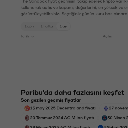
The Sandbox fiyat geçmişini takip ederek kripto varlıkl
kullanarak açılış ve kapanış değerlerini, en yüksek ve e
görüntüleyebilirsiniz. Seçtiğiniz günün kuru baz alınarak
1 gün
1 hafta
1 ay
Tarih
Açılış
Paribu'da daha fazlasını keşfet
Son gezilen geçmiş fiyatlar
13 may 2025 Decentraland fiyatı
27 novem
20 Temmuz 2024 AC Milan fiyatı
30 Nisan 
28 Mayıs 2025 AC Milan fiyatı
4 Şubat 2023